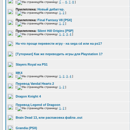
[
На страницу:
1
...
6
,
7
,
8
]
Прилеплена:
Новый дебаггер.
[
На страницу:
1
,
2
]
Прилеплена:
Final Fantasy VII [PSX]
[
На страницу:
1
,
2
]
Прилеплена:
Silent Hill Origins [PSP]
[
На страницу:
1
,
2
,
3
,
4
]
На что проще перевести игру - на sega cd или на ps1?
[Туториал] Как же переводить игры для Playstation 1?
Slayers Royal на PS1
MK4
[
На страницу:
1
,
2
,
3
,
4
]
Перевод Vandal Hearts 2
[
На страницу:
1
,
2
]
Dragon Knight 4
Перевод Legend of Dragoon
[
На страницу:
1
,
2
]
Brain Dead 13, или распаковка файла .out
Grandia (PSX)