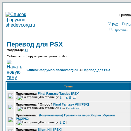
Группа
FAQ
По
Профиль
Перевод для PSX
Модератор:
TT
Сейчас этот форум просматривают: Нет
Список форумов shedevr.org.ru
->
Перевод для PSX
Темы
Прилеплена:
Final Fantasy Tactics [PSX]
[
На страницу:
1
...
7
,
8
,
9
]
Прилеплена:
[ Опрос ]
Final Fantasy VIII [PSX]
[
На страницу:
1
...
10
,
11
,
12
]
Прилеплена:
[Документация] Грамотная пересборка образов
PSX/PS2
[
На страницу:
1
,
2
]
Прилеплена:
Silent Hill [PSX]