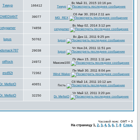
Вс Май 31, 2015 10:16 pm
Тимур
166412
Тимур
Сб Авг 30, 2014 2:11 am
OMEDIANT
39077
MG_REX
Вс Мар 02, 2014 3:12 pm
cetygamer
74858
cetygamer
Вс Дек 11, 2011 9:25 pm
lupus
50762
lupus
Чт Ноя 24, 2011 11:51 pm
odsmack787
29038
lupus
Пт Июл 15, 2011 1:11 pm
otRock
24972
Максим100
Пн Май 30, 2011 8:04 pm
esd92t
72362
Wind Waker
Сб Май 14, 2011 10:12 am
Dr. MefistO
40651
Гость
Чт Май 12, 2011 3:20 pm
Dr. MefistO
32250
Dr. MefistO
Часовой пояс: GMT + 3
На страницу
1
,
2
,
3
,
4
,
5
,
6
,
7
,
8
След.