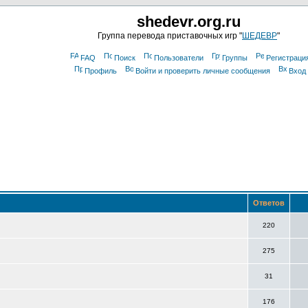
shedevr.org.ru
Группа перевода приставочных игр "
ШЕДЕВР
"
FAQ
Поиск
Пользователи
Группы
Регистраци
Профиль
Войти и проверить личные сообщения
Вход
Ответов
220
275
31
176