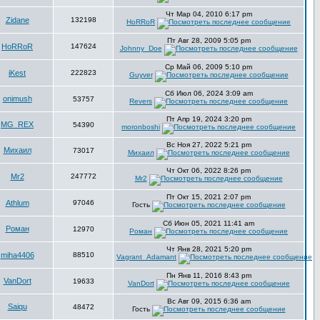
Чт Мар 04, 2010 6:17 pm
Zidane
132198
HoRRoR
Пт Авг 28, 2009 5:05 pm
HoRRoR
147624
Johnny_Doe
Ср Май 06, 2009 5:10 pm
iKest
222823
Guyver
Сб Июл 06, 2024 3:09 am
onimush
53757
Revers
Пт Апр 19, 2024 3:20 pm
MG_REX
54390
moronboshi
Вс Ноя 27, 2022 5:21 pm
Михаил
73017
Михаил
Чт Окт 06, 2022 8:26 pm
Mr2
247772
Mr2
Пт Окт 15, 2021 2:07 pm
Athlum
97046
Гость
Сб Июн 05, 2021 11:41 am
Роман
12970
Роман
Чт Янв 28, 2021 5:20 pm
miha4406
88510
Vagrant_Adamant
Пн Янв 11, 2016 8:43 pm
VanDort
19633
VanDort
Вс Авг 09, 2015 6:36 am
Saiqu
48472
Гость