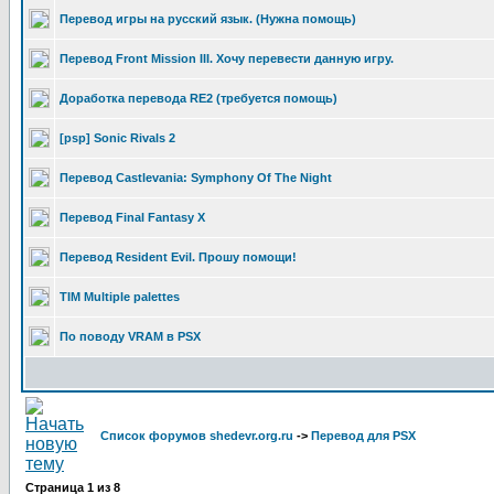
Перевод игры на русский язык. (Нужна помощь)
Перевод Front Mission III. Хочу перевести данную игру.
Доработка перевода RE2 (требуется помощь)
[psp] Sonic Rivals 2
Перевод Castlevania: Symphony Of The Night
Перевод Final Fantasy X
Перевод Resident Evil. Прошу помощи!
TIM Multiple palettes
По поводу VRAM в PSX
Список форумов shedevr.org.ru
->
Перевод для PSX
Страница
1
из
8