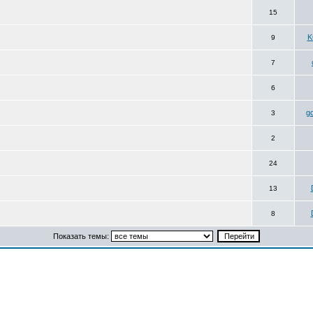
15
K
9
7
6
g
3
2
24
13
8
Показать темы: