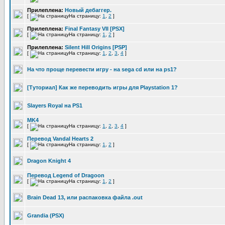
Прилеплена:
Новый дебаггер.
[
На страницу:
1
,
2
]
Прилеплена:
Final Fantasy VII [PSX]
[
На страницу:
1
,
2
]
Прилеплена:
Silent Hill Origins [PSP]
[
На страницу:
1
,
2
,
3
,
4
]
На что проще перевести игру - на sega cd или на ps1?
[Туториал] Как же переводить игры для Playstation 1?
Slayers Royal на PS1
MK4
[
На страницу:
1
,
2
,
3
,
4
]
Перевод Vandal Hearts 2
[
На страницу:
1
,
2
]
Dragon Knight 4
Перевод Legend of Dragoon
[
На страницу:
1
,
2
]
Brain Dead 13, или распаковка файла .out
Grandia (PSX)