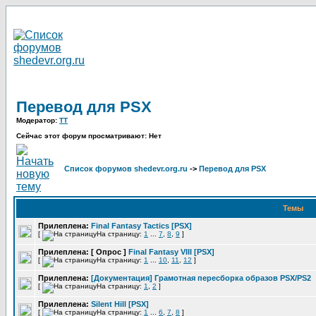
Перевод для PSX
Модератор:
TT
Сейчас этот форум просматривают: Нет
Список форумов shedevr.org.ru
->
Перевод для PSX
Темы
Прилеплена:
Final Fantasy Tactics [PSX]
[
На страницу:
1
...
7
,
8
,
9
]
Прилеплена:
[ Опрос ]
Final Fantasy VIII [PSX]
[
На страницу:
1
...
10
,
11
,
12
]
Прилеплена:
[Документация] Грамотная пересборка образов PSX/PS2
[
На страницу:
1
,
2
]
Прилеплена:
Silent Hill [PSX]
[
На страницу:
1
...
6
,
7
,
8
]