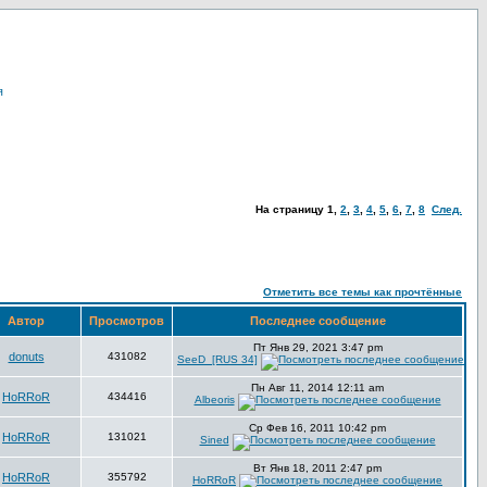
я
На страницу
1
,
2
,
3
,
4
,
5
,
6
,
7
,
8
След.
Отметить все темы как прочтённые
Автор
Просмотров
Последнее сообщение
Пт Янв 29, 2021 3:47 pm
donuts
431082
SeeD_[RUS 34]
Пн Авг 11, 2014 12:11 am
HoRRoR
434416
Albeoris
Ср Фев 16, 2011 10:42 pm
HoRRoR
131021
Sined
Вт Янв 18, 2011 2:47 pm
HoRRoR
355792
HoRRoR