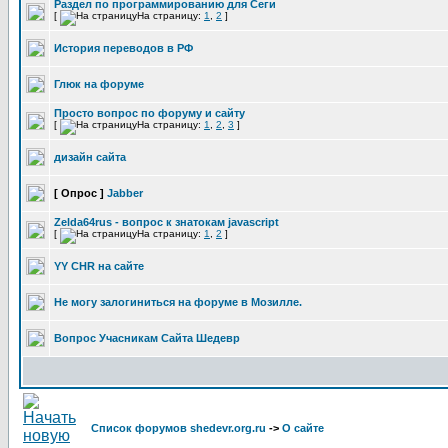
Раздел по программированию для Сеги
[
На страницу:
1
,
2
]
История переводов в РФ
Глюк на форуме
Просто вопрос по форуму и сайту
[
На страницу:
1
,
2
,
3
]
дизайн сайта
[ Опрос ]
Jabber
Zelda64rus - вопрос к знатокам javascript
[
На страницу:
1
,
2
]
YY CHR на сайте
Не могу залогиниться на форуме в Мозилле.
Вопрос Учасникам Сайта Шедевр
Список форумов shedevr.org.ru
->
О сайте