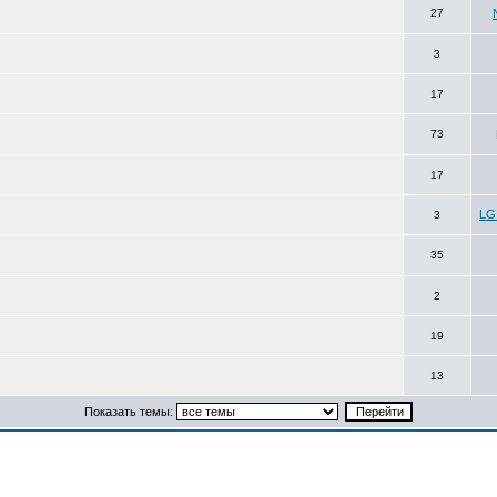
27
3
17
73
17
LG
3
35
2
19
13
Показать темы: