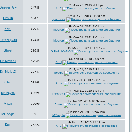
Ср Фев 20, 2019 4:18 pm
Griever_GF
14788
АнС
Чт Янв 23, 2014 11:20 pm
DimOK
30477
spartanec
Чт Сен 01, 2011 7:08 pm
&ryu
90047
Мастер
Чт Сен 01, 2011 7:01 pm
TerryBogard
89136
Мастер
Вт Май 17, 2011 11:37 am
Ghost
28938
LG.BALUKATION
Сб Дек 18, 2010 2:06 pm
Dr. MefistO
32543
АнС
Пт Дек 03, 2010 7:32 pm
Dr. MefistO
29747
ToledO
Вс Ноя 21, 2010 12:37 am
t1tan
57169
Ghost
Чт Ноя 11, 2010 7:54 pm
Кукуруза
26225
PicaSSO
Вс Авг 22, 2010 10:37 am
Anton
35690
Anton
Ср Июл 21, 2010 2:47 pm
MGoogle
2
MGoogle
Чт Июл 15, 2010 12:13 am
Kein
25223
АнС