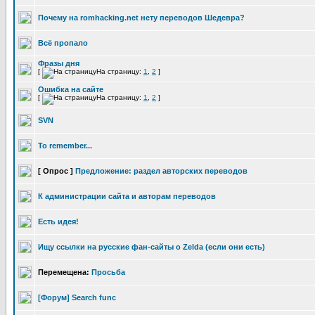
Почему на romhacking.net нету переводов Шедевра?
Всё пропало
Фразы дня
[
На страницу:
1
,
2
]
Ошибка на сайте
[
На страницу:
1
,
2
]
SVN
To remember...
[ Опрос ]
Предложение: раздел авторских переводов
К администрации сайта и авторам переводов
Есть идея!
Ищу ссылки на русские фан-сайты о Zelda (если они есть)
Перемещена:
Просьба
[Форум] Search func