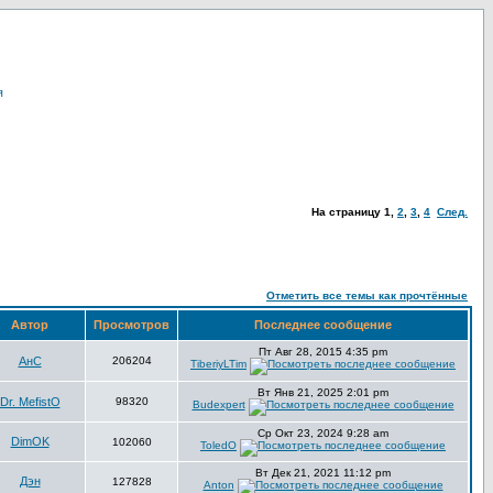
я
На страницу
1
,
2
,
3
,
4
След.
Отметить все темы как прочтённые
Автор
Просмотров
Последнее сообщение
Пт Авг 28, 2015 4:35 pm
АнС
206204
TiberiyLTim
Вт Янв 21, 2025 2:01 pm
Dr. MefistO
98320
Budexpert
Ср Окт 23, 2024 9:28 am
DimOK
102060
ToledO
Вт Дек 21, 2021 11:12 pm
Дэн
127828
Anton