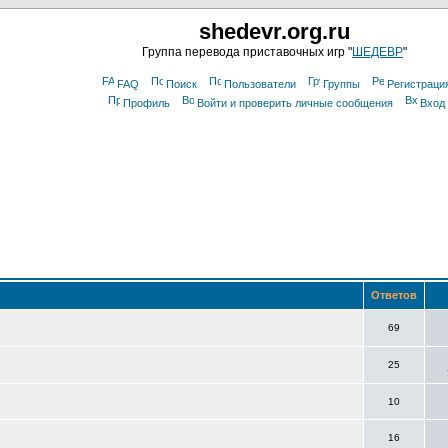
shedevr.org.ru
Группа перевода приставочных игр "
ШЕДЕВР
"
FAQ
Поиск
Пользователи
Группы
Регистраци
Профиль
Войти и проверить личные сообщения
Вход
Ответов
69
25
10
16