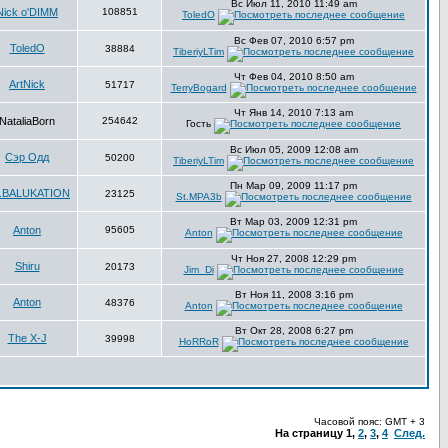
Вс Июл 11, 2010 11:49 am
Nick o'DIMM
108851
ToledO
Вс Фев 07, 2010 6:57 pm
ToledO
38884
TiberiyLTim
Чт Фев 04, 2010 8:50 am
ArtNick
51717
TerryBogard
Чт Янв 14, 2010 7:13 am
NataliaBorn
254642
Гость
Вс Июл 05, 2009 12:08 am
Сэр Одд
50200
TiberiyLTim
Пн Мар 09, 2009 11:17 pm
.BALUKATION
23125
St.MPA3b
Вт Мар 03, 2009 12:31 pm
Anton
95605
Anton
Чт Ноя 27, 2008 12:29 pm
Shiru
20173
Jim_Di
Вт Ноя 11, 2008 3:16 pm
Anton
48376
Anton
Вт Окт 28, 2008 6:27 pm
The X-J
39998
HoRRoR
Часовой пояс: GMT + 3
На страницу
1
,
2
,
3
,
4
След.