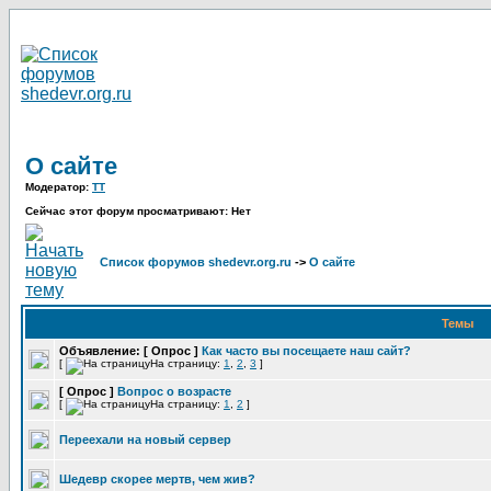
О сайте
Модератор:
TT
Сейчас этот форум просматривают: Нет
Список форумов shedevr.org.ru
->
О сайте
Темы
Объявление:
[ Опрос ]
Как часто вы посещаете наш сайт?
[
На страницу:
1
,
2
,
3
]
[ Опрос ]
Вопрос о возрасте
[
На страницу:
1
,
2
]
Переехали на новый сервер
Шедевр скорее мертв, чем жив?