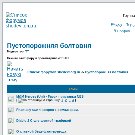
Группа
FAQ
По
Профиль
Пустопорожняя болтовня
Модератор:
TT
Сейчас этот форум просматривают: Нет
Список форумов shedevr.org.ru
->
Пустопорожняя болтовня
Темы
M&M Heroes (Unl) - Герои приставки NES
[
На страницу:
1
,
2
,
3
,
4
]
Phantasy star 4 вопрос к ромхакерам.
Diablo 2 С улутшенной графикой
О главной беде фанперевода