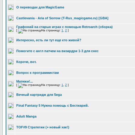
О переводах для MagicGame
Castlevania - Aria of Sorrow (T-Rus_magicgame.ru) [GBA]
Графоний на старых играх с помощью Retroarch (сборка)
[
На страницу:
1
,
2
]
Интересно, есть ли тут еще кто живой?
Помогите с англ патчем на визардри 1-3 для снес
Короче, вот.
Вопрос к программистам
Матюки!...
[
На страницу:
1
,
2
]
Вечный картридж для Sega
Final Fantasy 5 Нужна помощь с Бестиарий.
Adult Manga
TOF#9 Стратегии (+ новый хак!)