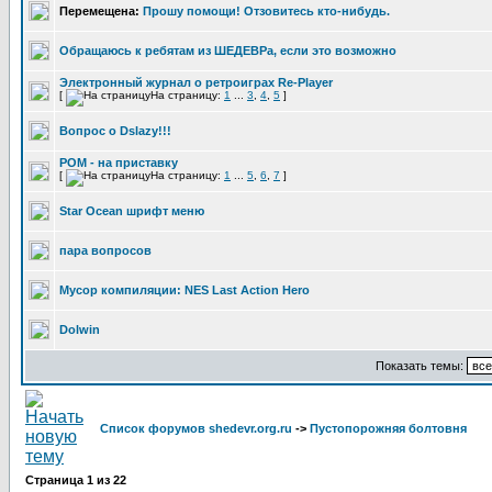
Перемещена:
Прошу помощи! Отзовитесь кто-нибудь.
Обращаюсь к ребятам из ШЕДЕВРа, если это возможно
Электронный журнал о ретроиграх Re-Player
[
На страницу:
1
...
3
,
4
,
5
]
Вопрос о Dslazy!!!
РОМ - на приставку
[
На страницу:
1
...
5
,
6
,
7
]
Star Ocean шрифт меню
пара вопросов
Мусор компиляции: NES Last Action Hero
Dolwin
Показать темы:
Список форумов shedevr.org.ru
->
Пустопорожняя болтовня
Страница
1
из
22