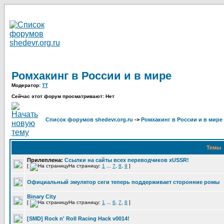
Ромхакинг в России и в мире
Модератор:
TT
Сейчас этот форум просматривают: Нет
Список форумов shedevr.org.ru
->
Ромхакинг в России и в мире
Темы
Прилеплена:
Ссылки на сайты всех переводчиков xUSSR!
[
На страницу:
1
...
7
,
8
,
9
]
Официальный эмулятор сеги теперь поддерживает сторонние ромы
Binary City
[
На страницу:
1
...
6
,
7
,
8
]
[SMD] Rock n' Roll Racing Hack v0014!