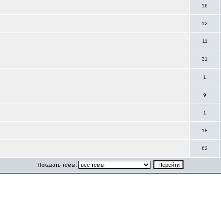
16
12
11
31
1
9
1
18
62
Показать темы: