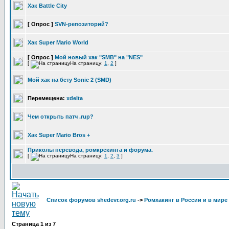
Хак Battle City
[ Опрос ]
SVN-репозиторий?
Хак Super Mario World
[ Опрос ]
Мой новый хак "SMB" на "NES"
[
На страницу:
1
,
2
]
Мой хак на бету Sonic 2 (SMD)
Перемещена:
xdelta
Чем открыть патч .rup?
Хак Super Mario Bros +
Приколы перевода, ромкрекинга и форума.
[
На страницу:
1
,
2
,
3
]
Список форумов shedevr.org.ru
->
Ромхакинг в России и в мире
Страница
1
из
7