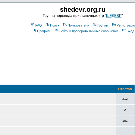
shedevr.org.ru
Группа перевода приставочных игр "
ШЕДЕВР
"
FAQ
Поиск
Пользователи
Группы
Регистраци
Профиль
Войти и проверить личные сообщения
Вход
Ответов
212
2
181
7