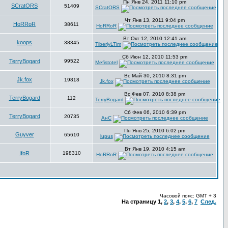
Пн Янв 24, 2011 11:10 pm
SCratORS
51409
SCratORS
Чт Янв 13, 2011 9:04 pm
HoRRoR
38611
HoRRoR
Вт Окт 12, 2010 12:41 am
koops
38345
TiberiyLTim
Сб Июн 12, 2010 11:53 pm
TerryBogard
99522
Mefistotel
Вс Май 30, 2010 8:31 pm
Jk.fox
19818
Jk.fox
Вс Фев 07, 2010 8:38 pm
TerryBogard
112
TerryBogard
Сб Фев 06, 2010 6:39 pm
TerryBogard
20735
АнС
Пн Янв 25, 2010 6:02 pm
Guyver
65610
lupus
Вт Янв 19, 2010 4:15 am
IfoR
198310
HoRRoR
Часовой пояс: GMT + 3
На страницу
1
,
2
,
3
,
4
,
5
,
6
,
7
След.