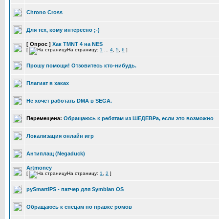
Chrono Cross
Для тех, кому интересно ;-)
[ Опрос ]
Хак TMNT 4 на NES
[
На страницу:
1
...
4
,
5
,
6
]
Прошу помощи! Отзовитесь кто-нибудь.
Плагиат в хаках
Не хочет работать DMA в SEGA.
Перемещена:
Обращаюсь к ребятам из ШЕДЕВРа, если это возможно
Локализация онлайн игр
Антиплащ (Negaduck)
Artmoney
[
На страницу:
1
,
2
]
pySmartIPS - патчер для Symbian OS
Обращаюсь к спецам по правке ромов