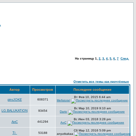
я
На страницу
1
,
2
,
3
,
4
,
5
,
6
,
7
След.
Отметить все темы как прочтённые
Автор
Просмотров
Последнее сообщение
Вт Фев 10, 2015 6:44 am
piroJOKE
608371
Mefistotel
Вс Мар 10, 2019 9:10 am
LG.BALUKATION
93454
Dario
Вс Июн 03, 2018 3:28 pm
АнС
441294
АнС
Сб Мар 12, 2016 5:09 pm
Ti_
53188
anyutkakaa