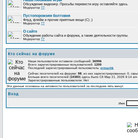
Наши любимые игры
Обсуждение видеоигр. Просьбы перевести игру оставляйте здесь.
Модератор
TT
Пустопорожняя болтовня
Флуд, флейм и прочие приятные вещи (C) ;)
Модератор
TT
О сайте
Обуждение работы сайта и форума, а также деятельности группы.
Модератор
TT
Кто сейчас на форуме
Наши пользователи оставили сообщений:
36996
Всего зарегистрированных пользователей:
1200
Последний зарегистрированный пользователь:
ermachk
Сейчас посетителей на форуме:
98
, из них зарегистрированных: 0, скры
Больше всего посетителей (
10383
) здесь было Сб Мар 21, 2026 9:14 am
Зарегистрированные пользователи: Нет
Эти данные основаны на активности пользователей за последние пять минут
Вход
Имя: