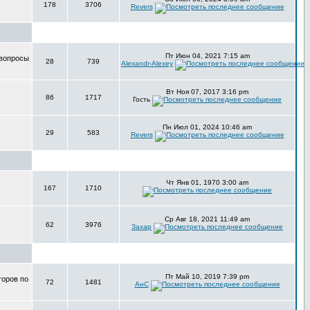
178
3706
Revers
Пт Июн 04, 2021 7:15 am
 вопросы
28
739
Alexandr-Alexey
Вт Ноя 07, 2017 3:16 pm
86
1717
Гость
Пн Июл 01, 2024 10:46 am
29
583
Revers
Чт Янв 01, 1970 3:00 am
167
1710
Ср Авг 18, 2021 11:49 am
62
3976
Захар
Пт Май 10, 2019 7:39 pm
торов по
72
1481
АнС