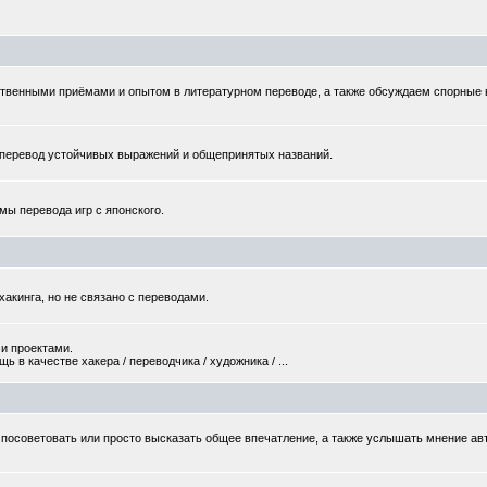
твенными приёмами и опытом в литературном переводе, а также обсуждаем спорные
еревод устойчивых выражений и общепринятых названий.
мы перевода игр с японского.
хакинга, но не связано с переводами.
и проектами.
 в качестве хакера / переводчика / художника / ...
то посоветовать или просто высказать общее впечатление, а также услышать мнение ав