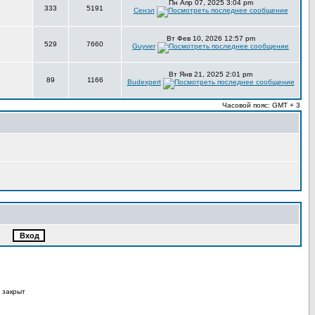
Пн Апр 07, 2025 3:04 pm
333
5191
Сенэл
Вт Фев 10, 2026 12:57 pm
529
7660
Guyver
Вт Янв 21, 2025 2:01 pm
89
1166
Budexpert
Часовой пояс: GMT + 3
 закрыт