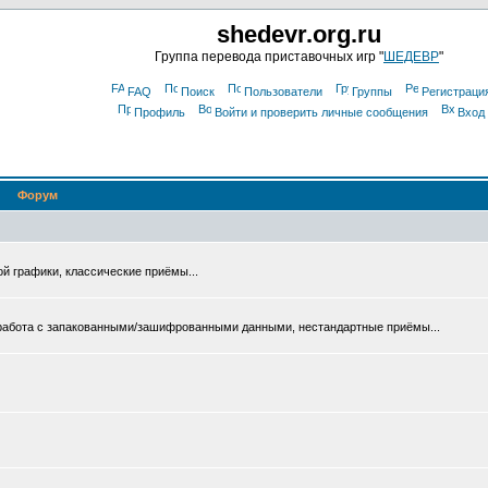
shedevr.org.ru
Группа перевода приставочных игр "
ШЕДЕВР
"
FAQ
Поиск
Пользователи
Группы
Регистраци
Профиль
Войти и проверить личные сообщения
Вход
Форум
ой графики, классические приёмы...
 работа с запакованными/зашифрованными данными, нестандартные приёмы...