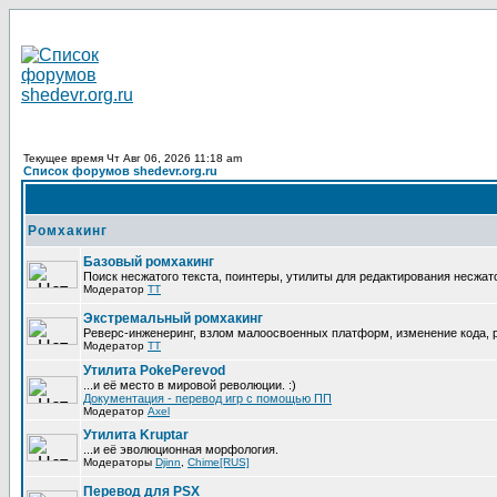
Текущее время Чт Авг 06, 2026 11:18 am
Список форумов shedevr.org.ru
Ромхакинг
Базовый ромхакинг
Поиск несжатого текста, поинтеры, утилиты для редактирования несжат
Модератор
TT
Экстремальный ромхакинг
Реверс-инженеринг, взлом малоосвоенных платформ, изменение кода,
Модератор
TT
Утилита PokePerevod
...и её место в мировой революции. :)
Документация - перевод игр с помощью ПП
Модератор
Axel
Утилита Kruptar
...и её эволюционная морфология.
Модераторы
Djinn
,
Chime[RUS]
Перевод для PSX