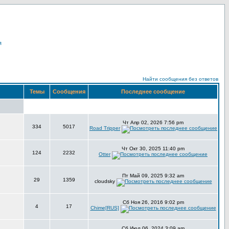
я
Найти сообщения без ответов
Темы
Сообщения
Последнее сообщение
Чт Апр 02, 2026 7:56 pm
334
5017
Road Tripper
Чт Окт 30, 2025 11:40 pm
124
2232
Otter
Пт Май 09, 2025 9:32 am
29
1359
cloudsky
Сб Ноя 26, 2016 9:02 pm
4
17
Chime[RUS]
Сб Июл 06, 2024 3:09 am