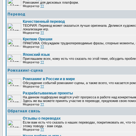
Ромхакинг для дисковых платформ.
Модератор
TT
Перевод
Качественный перевод
ТЕОРИЯ: Перевод может оказаться лучше оригинала. Делимся художес
локализации игр.
Модератор
TT
Крепкие Орешки
ПРАКТИКА: Обсуждаем труднопереводимые фразы, спорные моменты, п
Модератор
TT
Японский язык
Приглашаем всех, кому есть что сказать по этой теме, обсудить пробле
Модератор
TT
Ромхакинг-сцена
Ромхакинг в России и в мире
Обсуждение событий ромхакинг-сцены, а также всего, что касается ром
Модератор
TT
Разрабатываемые проекты
На данном подфоруме ведётся учёт прогресса в работе над конкретным
Здесь же вы можете принять участие в переводе, предложив свою помощь
Модератор
TT
Обратная связь
Отзывы о переводах
Если вам есть что сказать о наших переводах, покритиковать их, что-
этому поводу - вам сюда.
Модератор
TT