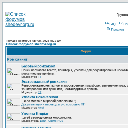
Группа
FAQ
По
Профиль
Текущее время Сб Авг 08, 2026 5:22 am
Список форумов shedevr.org.ru
Форум
Ромхакинг
Базовый ромхакинг
Поиск несжатого текста, поинтеры, утилиты для редактирования несжат
классические приёмы...
Модератор
TT
Экстремальный ромхакинг
Реверс-инженеринг, взлом малоосвоенных платформ, изменение кода, 
зашифрованными данными, нестандартные приёмы...
Модератор
TT
Утилита PokePerevod
...и её место в мировой революции. :)
Документация - перевод игр с помощью ПП
Модератор
Axel
Утилита Kruptar
...и её эволюционная морфология.
Модераторы
Djinn
,
Chime[RUS]