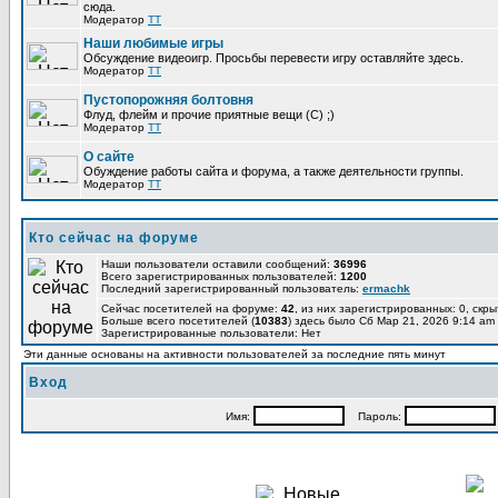
сюда.
Модератор
TT
Наши любимые игры
Обсуждение видеоигр. Просьбы перевести игру оставляйте здесь.
Модератор
TT
Пустопорожняя болтовня
Флуд, флейм и прочие приятные вещи (C) ;)
Модератор
TT
О сайте
Обуждение работы сайта и форума, а также деятельности группы.
Модератор
TT
Кто сейчас на форуме
Наши пользователи оставили сообщений:
36996
Всего зарегистрированных пользователей:
1200
Последний зарегистрированный пользователь:
ermachk
Сейчас посетителей на форуме:
42
, из них зарегистрированных: 0, скры
Больше всего посетителей (
10383
) здесь было Сб Мар 21, 2026 9:14 am
Зарегистрированные пользователи: Нет
Эти данные основаны на активности пользователей за последние пять минут
Вход
Имя:
Пароль: