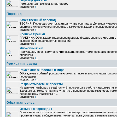
Перевод для PSX
Ромхакинг для дисковых платформ.
Модератор
TT
Перевод
Качественный перевод
ТЕОРИЯ: Перевод может оказаться лучше оригинала. Делимся художе
опытом в литературном переводе, а также обсуждаем спорные вопросы 
Модератор
TT
Крепкие Орешки
ПРАКТИКА: Обсуждаем труднопереводимые фразы, спорные моменты, 
выражений и общепринятых названий.
Модератор
TT
Японский язык
Приглашаем всех, кому есть что сказать по этой теме, обсудить пробл
японского.
Модератор
TT
Ромхакинг-сцена
Ромхакинг в России и в мире
Обсуждение событий ромхакинг-сцены, а также всего, что касается ромх
переводами.
Модератор
TT
Разрабатываемые проекты
На данном подфоруме ведётся учёт прогресса в работе над конкретным
Здесь же вы можете принять участие в переводе, предложив свою помощ
переводчика / художника / ...
Модератор
TT
Обратная связь
Отзывы о переводах
Если вам есть что сказать о наших переводах, покритиковать их, что-т
просто высказать общее впечатление, а также услышать мнение авторо