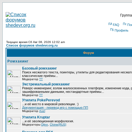
Группа
FAQ
По
Профиль
Текущее время Сб Авг 08, 2026 12:02 am
Список форумов shedevr.org.ru
Форум
Ромхакинг
Базовый ромхакинг
Поиск несжатого текста, поинтеры, утилиты для редактирования несжат
классические приёмы...
Модератор
TT
Экстремальный ромхакинг
Реверс-инженеринг, взлом малоосвоенных платформ, изменение кода, 
зашифрованными данными, нестандартные приёмы...
Модератор
TT
Утилита PokePerevod
...и её место в мировой революции. :)
Документация - перевод игр с помощью ПП
Модератор
Axel
Утилита Kruptar
...и её эволюционная морфология.
Модераторы
Djinn
,
Chime[RUS]