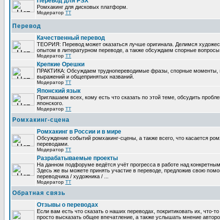
Перевод для PSX
Ромхакинг для дисковых платформ.
Модератор
TT
Перевод
Качественный перевод
ТЕОРИЯ: Перевод может оказаться лучше оригинала. Делимся художе
опытом в литературном переводе, а также обсуждаем спорные вопросы 
Модератор
TT
Крепкие Орешки
ПРАКТИКА: Обсуждаем труднопереводимые фразы, спорные моменты, 
выражений и общепринятых названий.
Модератор
TT
Японский язык
Приглашаем всех, кому есть что сказать по этой теме, обсудить пробл
японского.
Модератор
TT
Ромхакинг-сцена
Ромхакинг в России и в мире
Обсуждение событий ромхакинг-сцены, а также всего, что касается ромх
переводами.
Модератор
TT
Разрабатываемые проекты
На данном подфоруме ведётся учёт прогресса в работе над конкретным
Здесь же вы можете принять участие в переводе, предложив свою помощ
переводчика / художника / ...
Модератор
TT
Обратная связь
Отзывы о переводах
Если вам есть что сказать о наших переводах, покритиковать их, что-т
просто высказать общее впечатление, а также услышать мнение авторо