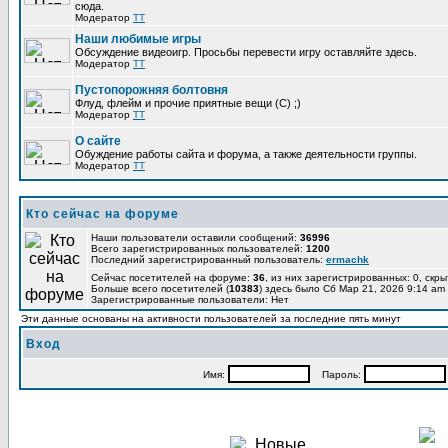
сюда.
Модератор
TT
Наши любимые игры
Обсуждение видеоигр. Просьбы перевести игру оставляйте здесь.
Модератор
TT
Пустопорожняя болтовня
Флуд, флейм и прочие приятные вещи (C) ;)
Модератор
TT
О сайте
Обуждение работы сайта и форума, а также деятельности группы.
Модератор
TT
Кто сейчас на форуме
Наши пользователи оставили сообщений:
36996
Всего зарегистрированных пользователей:
1200
Последний зарегистрированный пользователь:
ermachk
Сейчас посетителей на форуме:
36
, из них зарегистрированных: 0, скры
Больше всего посетителей (
10383
) здесь было Сб Мар 21, 2026 9:14 am
Зарегистрированные пользователи: Нет
Эти данные основаны на активности пользователей за последние пять минут
Вход
Имя:
Пароль: