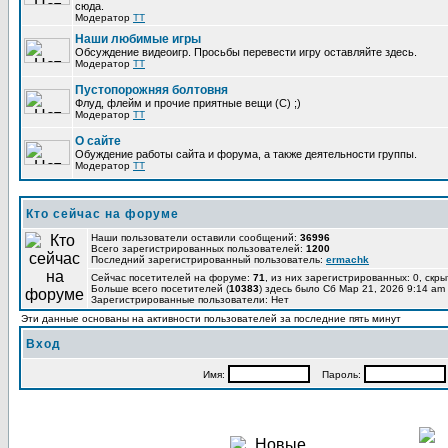
сюда.
Модератор
TT
Наши любимые игры
Обсуждение видеоигр. Просьбы перевести игру оставляйте здесь.
Модератор
TT
Пустопорожняя болтовня
Флуд, флейм и прочие приятные вещи (C) ;)
Модератор
TT
О сайте
Обуждение работы сайта и форума, а также деятельности группы.
Модератор
TT
Кто сейчас на форуме
Наши пользователи оставили сообщений:
36996
Всего зарегистрированных пользователей:
1200
Последний зарегистрированный пользователь:
ermachk
Сейчас посетителей на форуме:
71
, из них зарегистрированных: 0, скры
Больше всего посетителей (
10383
) здесь было Сб Мар 21, 2026 9:14 am
Зарегистрированные пользователи: Нет
Эти данные основаны на активности пользователей за последние пять минут
Вход
Имя:
Пароль: