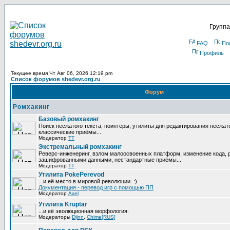
Группа
FAQ
По
Профиль
Текущее время Чт Авг 06, 2026 12:19 pm
Список форумов shedevr.org.ru
Форум
Ромхакинг
Базовый ромхакинг
Поиск несжатого текста, поинтеры, утилиты для редактирования несжат
классические приёмы...
Модератор
TT
Экстремальный ромхакинг
Реверс-инженеринг, взлом малоосвоенных платформ, изменение кода, 
зашифрованными данными, нестандартные приёмы...
Модератор
TT
Утилита PokePerevod
...и её место в мировой революции. :)
Документация - перевод игр с помощью ПП
Модератор
Axel
Утилита Kruptar
...и её эволюционная морфология.
Модераторы
Djinn
,
Chime[RUS]