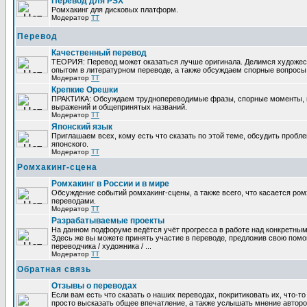
Перевод для PSX
Ромхакинг для дисковых платформ.
Модератор
TT
Перевод
Качественный перевод
ТЕОРИЯ: Перевод может оказаться лучше оригинала. Делимся художе
опытом в литературном переводе, а также обсуждаем спорные вопросы 
Модератор
TT
Крепкие Орешки
ПРАКТИКА: Обсуждаем труднопереводимые фразы, спорные моменты, 
выражений и общепринятых названий.
Модератор
TT
Японский язык
Приглашаем всех, кому есть что сказать по этой теме, обсудить пробл
японского.
Модератор
TT
Ромхакинг-сцена
Ромхакинг в России и в мире
Обсуждение событий ромхакинг-сцены, а также всего, что касается ромх
переводами.
Модератор
TT
Разрабатываемые проекты
На данном подфоруме ведётся учёт прогресса в работе над конкретным
Здесь же вы можете принять участие в переводе, предложив свою помощ
переводчика / художника / ...
Модератор
TT
Обратная связь
Отзывы о переводах
Если вам есть что сказать о наших переводах, покритиковать их, что-т
просто высказать общее впечатление, а также услышать мнение авторо