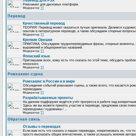
Перевод для PSX
Ромхакинг для дисковых платформ.
Модератор
TT
Перевод
Качественный перевод
ТЕОРИЯ: Перевод может оказаться лучше оригинала. Делимся художе
опытом в литературном переводе, а также обсуждаем спорные вопросы 
Модератор
TT
Крепкие Орешки
ПРАКТИКА: Обсуждаем труднопереводимые фразы, спорные моменты, 
выражений и общепринятых названий.
Модератор
TT
Японский язык
Приглашаем всех, кому есть что сказать по этой теме, обсудить пробл
японского.
Модератор
TT
Ромхакинг-сцена
Ромхакинг в России и в мире
Обсуждение событий ромхакинг-сцены, а также всего, что касается ромх
переводами.
Модератор
TT
Разрабатываемые проекты
На данном подфоруме ведётся учёт прогресса в работе над конкретным
Здесь же вы можете принять участие в переводе, предложив свою помощ
переводчика / художника / ...
Модератор
TT
Обратная связь
Отзывы о переводах
Если вам есть что сказать о наших переводах, покритиковать их, что-т
просто высказать общее впечатление, а также услышать мнение авторо