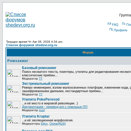
Группа
FAQ
По
Профиль
Текущее время Чт Авг 06, 2026 4:34 am
Список форумов shedevr.org.ru
Форум
Ромхакинг
Базовый ромхакинг
Поиск несжатого текста, поинтеры, утилиты для редактирования несжат
классические приёмы...
Модератор
TT
Экстремальный ромхакинг
Реверс-инженеринг, взлом малоосвоенных платформ, изменение кода, 
зашифрованными данными, нестандартные приёмы...
Модератор
TT
Утилита PokePerevod
...и её место в мировой революции. :)
Документация - перевод игр с помощью ПП
Модератор
Axel
Утилита Kruptar
...и её эволюционная морфология.
Модераторы
Djinn
,
Chime[RUS]