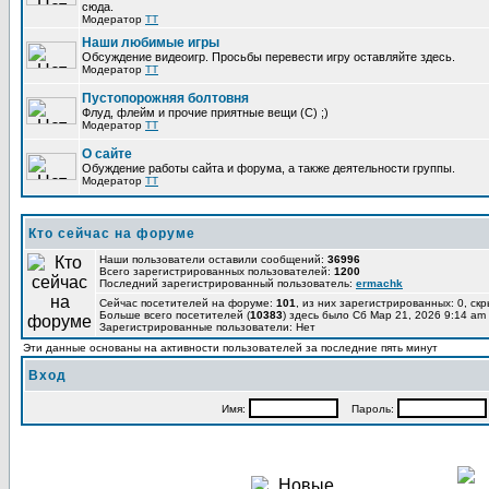
сюда.
Модератор
TT
Наши любимые игры
Обсуждение видеоигр. Просьбы перевести игру оставляйте здесь.
Модератор
TT
Пустопорожняя болтовня
Флуд, флейм и прочие приятные вещи (C) ;)
Модератор
TT
О сайте
Обуждение работы сайта и форума, а также деятельности группы.
Модератор
TT
Кто сейчас на форуме
Наши пользователи оставили сообщений:
36996
Всего зарегистрированных пользователей:
1200
Последний зарегистрированный пользователь:
ermachk
Сейчас посетителей на форуме:
101
, из них зарегистрированных: 0, ск
Больше всего посетителей (
10383
) здесь было Сб Мар 21, 2026 9:14 am
Зарегистрированные пользователи: Нет
Эти данные основаны на активности пользователей за последние пять минут
Вход
Имя:
Пароль: