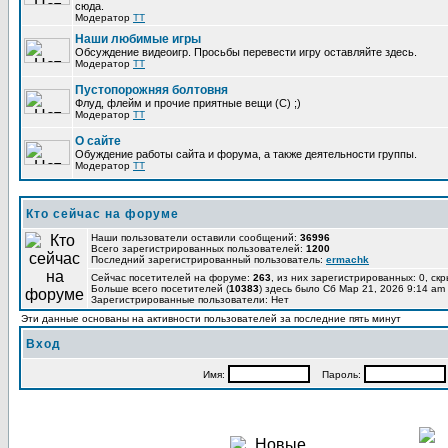
сюда.
Модератор
TT
Наши любимые игры
Обсуждение видеоигр. Просьбы перевести игру оставляйте здесь.
Модератор
TT
Пустопорожняя болтовня
Флуд, флейм и прочие приятные вещи (C) ;)
Модератор
TT
О сайте
Обуждение работы сайта и форума, а также деятельности группы.
Модератор
TT
Кто сейчас на форуме
Наши пользователи оставили сообщений:
36996
Всего зарегистрированных пользователей:
1200
Последний зарегистрированный пользователь:
ermachk
Сейчас посетителей на форуме:
263
, из них зарегистрированных: 0, ск
Больше всего посетителей (
10383
) здесь было Сб Мар 21, 2026 9:14 am
Зарегистрированные пользователи: Нет
Эти данные основаны на активности пользователей за последние пять минут
Вход
Имя:
Пароль: