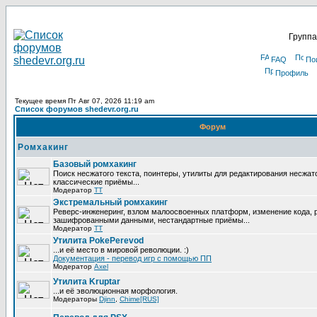
Группа
FAQ
По
Профиль
Текущее время Пт Авг 07, 2026 11:19 am
Список форумов shedevr.org.ru
Форум
Ромхакинг
Базовый ромхакинг
Поиск несжатого текста, поинтеры, утилиты для редактирования несжат
классические приёмы...
Модератор
TT
Экстремальный ромхакинг
Реверс-инженеринг, взлом малоосвоенных платформ, изменение кода, 
зашифрованными данными, нестандартные приёмы...
Модератор
TT
Утилита PokePerevod
...и её место в мировой революции. :)
Документация - перевод игр с помощью ПП
Модератор
Axel
Утилита Kruptar
...и её эволюционная морфология.
Модераторы
Djinn
,
Chime[RUS]