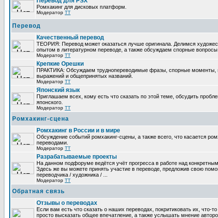
Перевод для PSX
Ромхакинг для дисковых платформ.
Модератор
TT
Перевод
Качественный перевод
ТЕОРИЯ: Перевод может оказаться лучше оригинала. Делимся художе
опытом в литературном переводе, а также обсуждаем спорные вопросы 
Модератор
TT
Крепкие Орешки
ПРАКТИКА: Обсуждаем труднопереводимые фразы, спорные моменты, 
выражений и общепринятых названий.
Модератор
TT
Японский язык
Приглашаем всех, кому есть что сказать по этой теме, обсудить пробл
японского.
Модератор
TT
Ромхакинг-сцена
Ромхакинг в России и в мире
Обсуждение событий ромхакинг-сцены, а также всего, что касается ромх
переводами.
Модератор
TT
Разрабатываемые проекты
На данном подфоруме ведётся учёт прогресса в работе над конкретным
Здесь же вы можете принять участие в переводе, предложив свою помощ
переводчика / художника / ...
Модератор
TT
Обратная связь
Отзывы о переводах
Если вам есть что сказать о наших переводах, покритиковать их, что-т
просто высказать общее впечатление, а также услышать мнение авторо