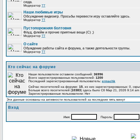
сюда.
Модератор
TT
Наши любимые игры
Обсуждение видеоигр. Просьбы перевести игру оставляйте здесь.
Модератор
TT
Пустопорожняя болтовня
Флуд, флейм и прочие приятные вещи (C) ;)
Модератор
TT
О сайте
Обуждение работы сайта и форума, а также деятельности группы.
Модератор
TT
Кто сейчас на форуме
Наши пользователи оставили сообщений:
36996
Всего зарегистрированных пользователей:
1200
Последний зарегистрированный пользователь:
ermachk
Сейчас посетителей на форуме:
15
, из них зарегистрированных: 0, скры
Больше всего посетителей (
10383
) здесь было Сб Мар 21, 2026 9:14 am
Зарегистрированные пользователи: Нет
Эти данные основаны на активности пользователей за последние пять минут
Вход
Имя:
Пароль: