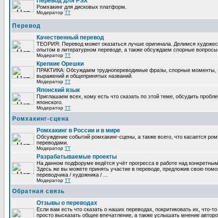
Перевод для PSX
Ромхакинг для дисковых платформ.
Модератор
TT
Перевод
Качественный перевод
ТЕОРИЯ: Перевод может оказаться лучше оригинала. Делимся художе
опытом в литературном переводе, а также обсуждаем спорные вопросы 
Модератор
TT
Крепкие Орешки
ПРАКТИКА: Обсуждаем труднопереводимые фразы, спорные моменты, 
выражений и общепринятых названий.
Модератор
TT
Японский язык
Приглашаем всех, кому есть что сказать по этой теме, обсудить пробл
японского.
Модератор
TT
Ромхакинг-сцена
Ромхакинг в России и в мире
Обсуждение событий ромхакинг-сцены, а также всего, что касается ромх
переводами.
Модератор
TT
Разрабатываемые проекты
На данном подфоруме ведётся учёт прогресса в работе над конкретным
Здесь же вы можете принять участие в переводе, предложив свою помощ
переводчика / художника / ...
Модератор
TT
Обратная связь
Отзывы о переводах
Если вам есть что сказать о наших переводах, покритиковать их, что-т
просто высказать общее впечатление, а также услышать мнение авторо