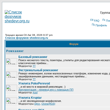
Группа
FAQ
По
Профиль
Текущее время Сб Авг 08, 2026 9:37 pm
Список форумов shedevr.org.ru
Форум
Ромхакинг
Базовый ромхакинг
Поиск несжатого текста, поинтеры, утилиты для редактирования несжат
классические приёмы...
Модератор
TT
Экстремальный ромхакинг
Реверс-инженеринг, взлом малоосвоенных платформ, изменение кода, 
зашифрованными данными, нестандартные приёмы...
Модератор
TT
Утилита PokePerevod
...и её место в мировой революции. :)
Документация - перевод игр с помощью ПП
Модератор
Axel
Утилита Kruptar
...и её эволюционная морфология.
Модераторы
Djinn
,
Chime[RUS]