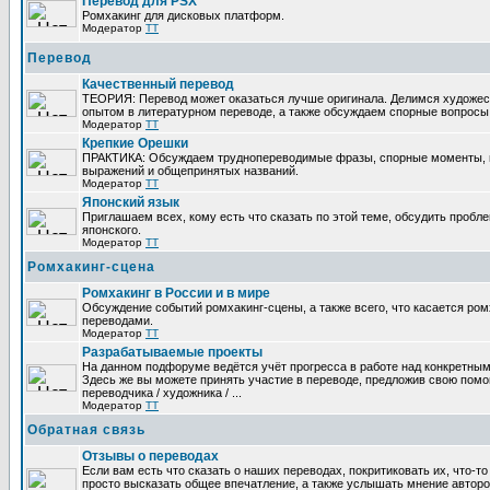
Перевод для PSX
Ромхакинг для дисковых платформ.
Модератор
TT
Перевод
Качественный перевод
ТЕОРИЯ: Перевод может оказаться лучше оригинала. Делимся художе
опытом в литературном переводе, а также обсуждаем спорные вопросы 
Модератор
TT
Крепкие Орешки
ПРАКТИКА: Обсуждаем труднопереводимые фразы, спорные моменты, 
выражений и общепринятых названий.
Модератор
TT
Японский язык
Приглашаем всех, кому есть что сказать по этой теме, обсудить пробл
японского.
Модератор
TT
Ромхакинг-сцена
Ромхакинг в России и в мире
Обсуждение событий ромхакинг-сцены, а также всего, что касается ромх
переводами.
Модератор
TT
Разрабатываемые проекты
На данном подфоруме ведётся учёт прогресса в работе над конкретным
Здесь же вы можете принять участие в переводе, предложив свою помощ
переводчика / художника / ...
Модератор
TT
Обратная связь
Отзывы о переводах
Если вам есть что сказать о наших переводах, покритиковать их, что-т
просто высказать общее впечатление, а также услышать мнение авторо