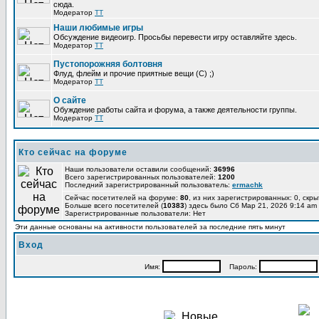
сюда.
Модератор
TT
Наши любимые игры
Обсуждение видеоигр. Просьбы перевести игру оставляйте здесь.
Модератор
TT
Пустопорожняя болтовня
Флуд, флейм и прочие приятные вещи (C) ;)
Модератор
TT
О сайте
Обуждение работы сайта и форума, а также деятельности группы.
Модератор
TT
Кто сейчас на форуме
Наши пользователи оставили сообщений:
36996
Всего зарегистрированных пользователей:
1200
Последний зарегистрированный пользователь:
ermachk
Сейчас посетителей на форуме:
80
, из них зарегистрированных: 0, скры
Больше всего посетителей (
10383
) здесь было Сб Мар 21, 2026 9:14 am
Зарегистрированные пользователи: Нет
Эти данные основаны на активности пользователей за последние пять минут
Вход
Имя:
Пароль: