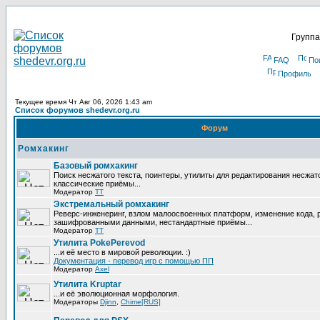
Группа
FAQ
По
Профиль
Текущее время Чт Авг 06, 2026 1:43 am
Список форумов shedevr.org.ru
Форум
Ромхакинг
Базовый ромхакинг
Поиск несжатого текста, поинтеры, утилиты для редактирования несжат
классические приёмы...
Модератор
TT
Экстремальный ромхакинг
Реверс-инженеринг, взлом малоосвоенных платформ, изменение кода, 
зашифрованными данными, нестандартные приёмы...
Модератор
TT
Утилита PokePerevod
...и её место в мировой революции. :)
Документация - перевод игр с помощью ПП
Модератор
Axel
Утилита Kruptar
...и её эволюционная морфология.
Модераторы
Djinn
,
Chime[RUS]