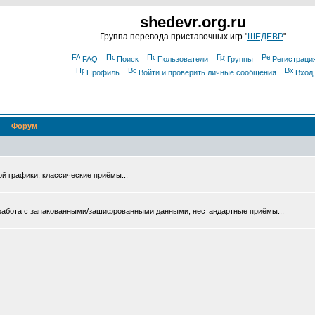
shedevr.org.ru
Группа перевода приставочных игр "
ШЕДЕВР
"
FAQ
Поиск
Пользователи
Группы
Регистраци
Профиль
Войти и проверить личные сообщения
Вход
Форум
ой графики, классические приёмы...
 работа с запакованными/зашифрованными данными, нестандартные приёмы...