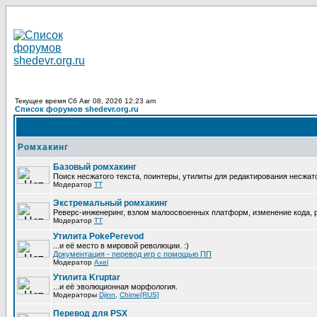
Текущее время Сб Авг 08, 2026 12:23 am
Список форумов shedevr.org.ru
Ромхакинг
Базовый ромхакинг
Поиск несжатого текста, поинтеры, утилиты для редактирования несжат
Модератор
TT
Экстремальный ромхакинг
Реверс-инженеринг, взлом малоосвоенных платформ, изменение кода,
Модератор
TT
Утилита PokePerevod
...и её место в мировой революции. :)
Документация - перевод игр с помощью ПП
Модератор
Axel
Утилита Kruptar
...и её эволюционная морфология.
Модераторы
Djinn
,
Chime[RUS]
Перевод для PSX