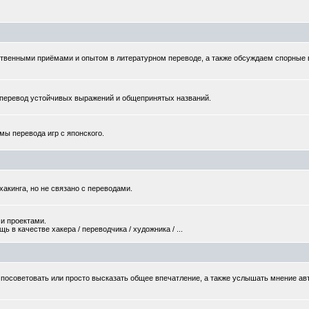
твенными приёмами и опытом в литературном переводе, а также обсуждаем спорные
еревод устойчивых выражений и общепринятых названий.
мы перевода игр с японского.
хакинга, но не связано с переводами.
и проектами.
 в качестве хакера / переводчика / художника / ...
то посоветовать или просто высказать общее впечатление, а также услышать мнение ав