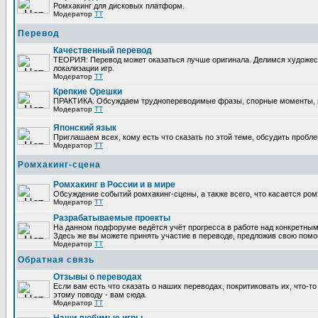
Ромхакинг для дисковых платформ.
Модератор
TT
Перевод
Качественный перевод
ТЕОРИЯ: Перевод может оказаться лучше оригинала. Делимся художес
локализации игр.
Модератор
TT
Крепкие Орешки
ПРАКТИКА: Обсуждаем труднопереводимые фразы, спорные моменты, п
Модератор
TT
Японский язык
Приглашаем всех, кому есть что сказать по этой теме, обсудить пробле
Модератор
TT
Ромхакинг-сцена
Ромхакинг в России и в мире
Обсуждение событий ромхакинг-сцены, а также всего, что касается ром
Модератор
TT
Разрабатываемые проекты
На данном подфоруме ведётся учёт прогресса в работе над конкретным
Здесь же вы можете принять участие в переводе, предложив свою помощь
Модератор
TT
Обратная связь
Отзывы о переводах
Если вам есть что сказать о наших переводах, покритиковать их, что-
этому поводу - вам сюда.
Модератор
TT