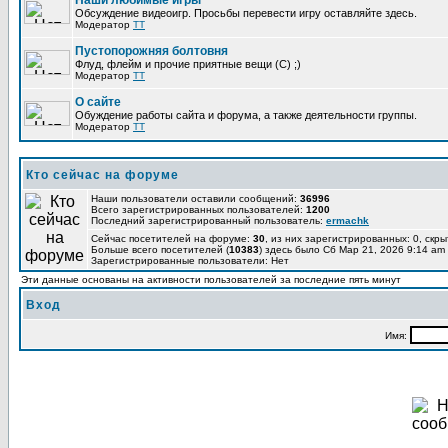
Наши любимые игры
Обсуждение видеоигр. Просьбы перевести игру оставляйте здесь.
Модератор
TT
Пустопорожняя болтовня
Флуд, флейм и прочие приятные вещи (C) ;)
Модератор
TT
О сайте
Обуждение работы сайта и форума, а также деятельности группы.
Модератор
TT
Кто сейчас на форуме
Наши пользователи оставили сообщений:
36996
Всего зарегистрированных пользователей:
1200
Последний зарегистрированный пользователь:
ermachk
Сейчас посетителей на форуме:
30
, из них зарегистрированных: 0, скры
Больше всего посетителей (
10383
) здесь было Сб Мар 21, 2026 9:14 am
Зарегистрированные пользователи: Нет
Эти данные основаны на активности пользователей за последние пять минут
Вход
Имя: