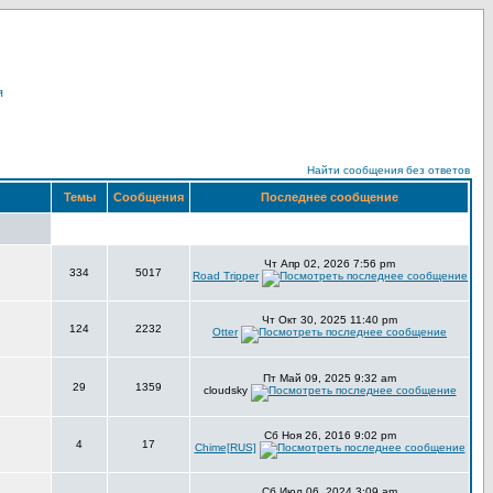
я
Найти сообщения без ответов
Темы
Сообщения
Последнее сообщение
Чт Апр 02, 2026 7:56 pm
334
5017
Road Tripper
Чт Окт 30, 2025 11:40 pm
124
2232
Otter
Пт Май 09, 2025 9:32 am
29
1359
cloudsky
Сб Ноя 26, 2016 9:02 pm
4
17
Chime[RUS]
Сб Июл 06, 2024 3:09 am