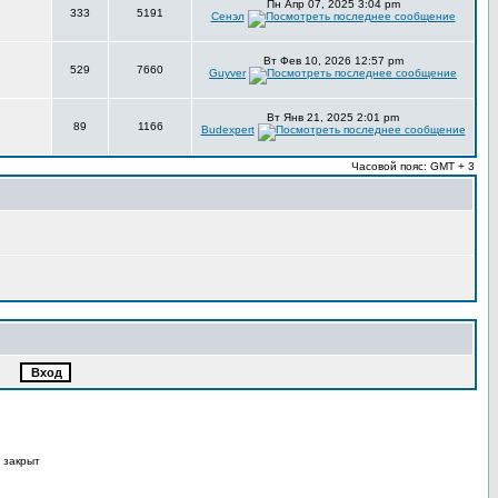
Пн Апр 07, 2025 3:04 pm
333
5191
Сенэл
Вт Фев 10, 2026 12:57 pm
529
7660
Guyver
Вт Янв 21, 2025 2:01 pm
89
1166
Budexpert
Часовой пояс: GMT + 3
 закрыт