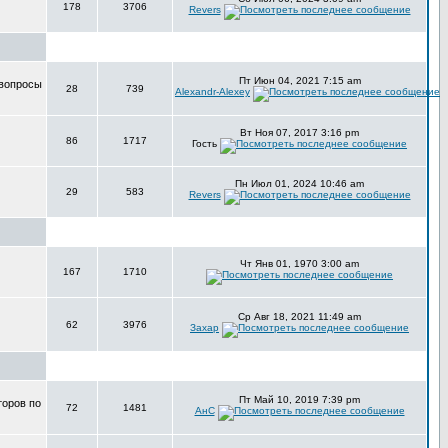
178
3706
Revers
Пт Июн 04, 2021 7:15 am
 вопросы
28
739
Alexandr-Alexey
Вт Ноя 07, 2017 3:16 pm
86
1717
Гость
Пн Июл 01, 2024 10:46 am
29
583
Revers
Чт Янв 01, 1970 3:00 am
167
1710
Ср Авг 18, 2021 11:49 am
62
3976
Захар
Пт Май 10, 2019 7:39 pm
торов по
72
1481
АнС