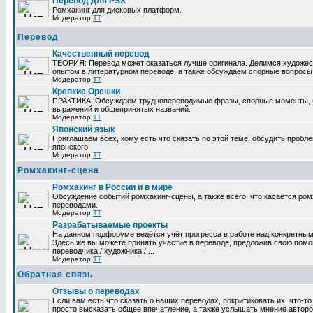
Перевод для PSX
Ромхакинг для дисковых платформ.
Модератор
TT
Перевод
Качественный перевод
ТЕОРИЯ: Перевод может оказаться лучше оригинала. Делимся художе
опытом в литературном переводе, а также обсуждаем спорные вопросы 
Модератор
TT
Крепкие Орешки
ПРАКТИКА: Обсуждаем труднопереводимые фразы, спорные моменты, 
выражений и общепринятых названий.
Модератор
TT
Японский язык
Приглашаем всех, кому есть что сказать по этой теме, обсудить пробл
японского.
Модератор
TT
Ромхакинг-сцена
Ромхакинг в России и в мире
Обсуждение событий ромхакинг-сцены, а также всего, что касается ромх
переводами.
Модератор
TT
Разрабатываемые проекты
На данном подфоруме ведётся учёт прогресса в работе над конкретным
Здесь же вы можете принять участие в переводе, предложив свою помощ
переводчика / художника / ...
Модератор
TT
Обратная связь
Отзывы о переводах
Если вам есть что сказать о наших переводах, покритиковать их, что-т
просто высказать общее впечатление, а также услышать мнение авторо