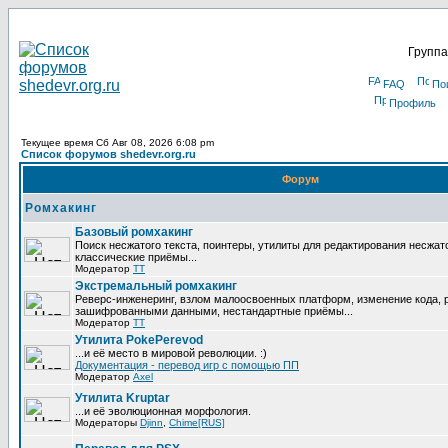
Группа
FAQ
По
Профиль
Текущее время Сб Авг 08, 2026 6:08 pm
Список форумов shedevr.org.ru
Форум
Ромхакинг
Базовый ромхакинг
Поиск несжатого текста, поинтеры, утилиты для редактирования несжат
классические приёмы...
Модератор
TT
Экстремальный ромхакинг
Реверс-инженеринг, взлом малоосвоенных платформ, изменение кода, 
зашифрованными данными, нестандартные приёмы...
Модератор
TT
Утилита PokePerevod
...и её место в мировой революции. :)
Документация - перевод игр с помощью ПП
Модератор
Axel
Утилита Kruptar
...и её эволюционная морфология.
Модераторы
Djinn
,
Chime[RUS]