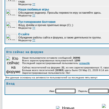
сюда.
Модератор
TT
Наши любимые игры
Обсуждение видеоигр. Просьбы перевести игру оставляйте здесь.
Модератор
TT
Пустопорожняя болтовня
Флуд, флейм и прочие приятные вещи (C) ;)
Модератор
TT
О сайте
Обуждение работы сайта и форума, а также деятельности группы.
Модератор
TT
Кто сейчас на форуме
Наши пользователи оставили сообщений:
36996
Всего зарегистрированных пользователей:
1200
Последний зарегистрированный пользователь:
ermachk
Сейчас посетителей на форуме:
21
, из них зарегистрированных: 0, скры
Больше всего посетителей (
10383
) здесь было Сб Мар 21, 2026 9:14 am
Зарегистрированные пользователи: Нет
Эти данные основаны на активности пользователей за последние пять минут
Вход
Имя:
Пароль: