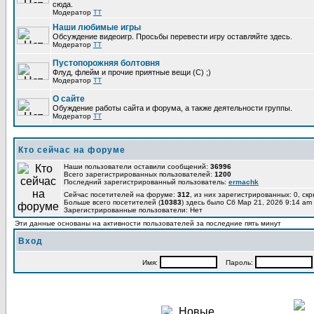
сюда.
Модератор
TT
Наши любимые игры
Обсуждение видеоигр. Просьбы перевести игру оставляйте здесь.
Модератор
TT
Пустопорожняя болтовня
Флуд, флейм и прочие приятные вещи (C) ;)
Модератор
TT
О сайте
Обуждение работы сайта и форума, а также деятельности группы.
Модератор
TT
Кто сейчас на форуме
Наши пользователи оставили сообщений:
36996
Всего зарегистрированных пользователей:
1200
Последний зарегистрированный пользователь:
ermachk
Сейчас посетителей на форуме:
312
, из них зарегистрированных: 0, ск
Больше всего посетителей (
10383
) здесь было Сб Мар 21, 2026 9:14 am
Зарегистрированные пользователи: Нет
Эти данные основаны на активности пользователей за последние пять минут
Вход
Имя:
Пароль: