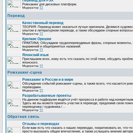
Перевод для PSX
Ромхакинг для дисковых платформ.
Модератор
TT
Перевод
Качественный перевод
ТЕОРИЯ: Перевод может оказаться лучше оригинала. Делимся художе
опытом в литературном переводе, а также обсуждаем спорные вопросы 
Модератор
TT
Крепкие Орешки
ПРАКТИКА: Обсуждаем труднопереводимые фразы, спорные моменты, 
выражений и общепринятых названий.
Модератор
TT
Японский язык
Приглашаем всех, кому есть что сказать по этой теме, обсудить пробл
японского.
Модератор
TT
Ромхакинг-сцена
Ромхакинг в России и в мире
Обсуждение событий ромхакинг-сцены, а также всего, что касается ромх
переводами.
Модератор
TT
Разрабатываемые проекты
На данном подфоруме ведётся учёт прогресса в работе над конкретным
Здесь же вы можете принять участие в переводе, предложив свою помощ
переводчика / художника / ...
Модератор
TT
Обратная связь
Отзывы о переводах
Если вам есть что сказать о наших переводах, покритиковать их, что-т
просто высказать общее впечатление, а также услышать мнение авторо