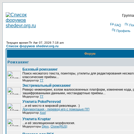
Группа
FAQ
По
Профиль
Текущее время Пт Авг 07, 2026 7:18 am
Список форумов shedevr.org.ru
Форум
Ромхакинг
Базовый ромхакинг
Поиск несжатого текста, поинтеры, утилиты для редактирования несжат
классические приёмы...
Модератор
TT
Экстремальный ромхакинг
Реверс-инженеринг, взлом малоосвоенных платформ, изменение кода, 
зашифрованными данными, нестандартные приёмы...
Модератор
TT
Утилита PokePerevod
...и её место в мировой революции. :)
Документация - перевод игр с помощью ПП
Модератор
Axel
Утилита Kruptar
...и её эволюционная морфология.
Модераторы
Djinn
,
Chime[RUS]