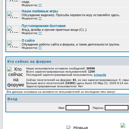
сюда.
Модератор
TT
Наши любимые игры
Обсуждение видеоигр. Просьбы перевести игру оставляйте здесь.
Модератор
TT
Пустопорожняя болтовня
Флуд, флейм и прочие приятные вещи (C) ;)
Модератор
TT
О сайте
Обуждение работы сайта и форума, а также деятельности группы.
Модератор
TT
Кто сейчас на форуме
Наши пользователи оставили сообщений:
36996
Всего зарегистрированных пользователей:
1200
Последний зарегистрированный пользователь:
ermachk
Сейчас посетителей на форуме:
81
, из них зарегистрированных: 0, скры
Больше всего посетителей (
10383
) здесь было Сб Мар 21, 2026 9:14 am
Зарегистрированные пользователи: Нет
Эти данные основаны на активности пользователей за последние пять минут
Вход
Имя:
Пароль: