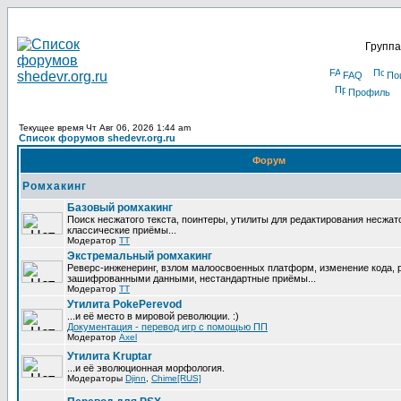
Группа
FAQ
По
Профиль
Текущее время Чт Авг 06, 2026 1:44 am
Список форумов shedevr.org.ru
Форум
Ромхакинг
Базовый ромхакинг
Поиск несжатого текста, поинтеры, утилиты для редактирования несжат
классические приёмы...
Модератор
TT
Экстремальный ромхакинг
Реверс-инженеринг, взлом малоосвоенных платформ, изменение кода, 
зашифрованными данными, нестандартные приёмы...
Модератор
TT
Утилита PokePerevod
...и её место в мировой революции. :)
Документация - перевод игр с помощью ПП
Модератор
Axel
Утилита Kruptar
...и её эволюционная морфология.
Модераторы
Djinn
,
Chime[RUS]