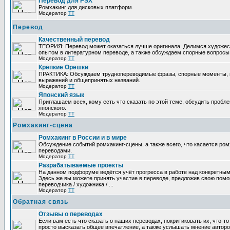
Перевод для PSX
Ромхакинг для дисковых платформ.
Модератор
TT
Перевод
Качественный перевод
ТЕОРИЯ: Перевод может оказаться лучше оригинала. Делимся художе
опытом в литературном переводе, а также обсуждаем спорные вопросы 
Модератор
TT
Крепкие Орешки
ПРАКТИКА: Обсуждаем труднопереводимые фразы, спорные моменты, 
выражений и общепринятых названий.
Модератор
TT
Японский язык
Приглашаем всех, кому есть что сказать по этой теме, обсудить пробл
японского.
Модератор
TT
Ромхакинг-сцена
Ромхакинг в России и в мире
Обсуждение событий ромхакинг-сцены, а также всего, что касается ромх
переводами.
Модератор
TT
Разрабатываемые проекты
На данном подфоруме ведётся учёт прогресса в работе над конкретным
Здесь же вы можете принять участие в переводе, предложив свою помощ
переводчика / художника / ...
Модератор
TT
Обратная связь
Отзывы о переводах
Если вам есть что сказать о наших переводах, покритиковать их, что-т
просто высказать общее впечатление, а также услышать мнение авторо