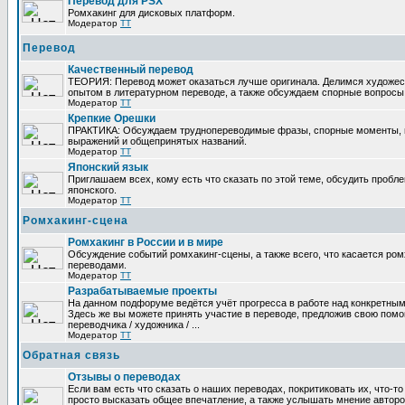
Перевод для PSX
Ромхакинг для дисковых платформ.
Модератор
TT
Перевод
Качественный перевод
ТЕОРИЯ: Перевод может оказаться лучше оригинала. Делимся художе
опытом в литературном переводе, а также обсуждаем спорные вопросы 
Модератор
TT
Крепкие Орешки
ПРАКТИКА: Обсуждаем труднопереводимые фразы, спорные моменты, 
выражений и общепринятых названий.
Модератор
TT
Японский язык
Приглашаем всех, кому есть что сказать по этой теме, обсудить пробл
японского.
Модератор
TT
Ромхакинг-сцена
Ромхакинг в России и в мире
Обсуждение событий ромхакинг-сцены, а также всего, что касается ромх
переводами.
Модератор
TT
Разрабатываемые проекты
На данном подфоруме ведётся учёт прогресса в работе над конкретным
Здесь же вы можете принять участие в переводе, предложив свою помощ
переводчика / художника / ...
Модератор
TT
Обратная связь
Отзывы о переводах
Если вам есть что сказать о наших переводах, покритиковать их, что-т
просто высказать общее впечатление, а также услышать мнение авторо