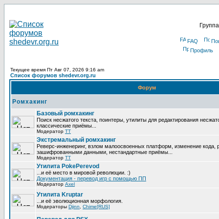
Группа
FAQ
По
Профиль
Текущее время Пт Авг 07, 2026 9:16 am
Список форумов shedevr.org.ru
Форум
Ромхакинг
Базовый ромхакинг
Поиск несжатого текста, поинтеры, утилиты для редактирования несжат
классические приёмы...
Модератор
TT
Экстремальный ромхакинг
Реверс-инженеринг, взлом малоосвоенных платформ, изменение кода, 
зашифрованными данными, нестандартные приёмы...
Модератор
TT
Утилита PokePerevod
...и её место в мировой революции. :)
Документация - перевод игр с помощью ПП
Модератор
Axel
Утилита Kruptar
...и её эволюционная морфология.
Модераторы
Djinn
,
Chime[RUS]