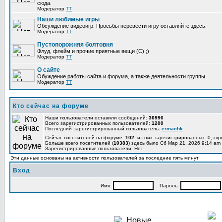
сюда.
Модератор
TT
Наши любимые игры
Обсуждение видеоигр. Просьбы перевести игру оставляйте здесь.
Модератор
TT
Пустопорожняя болтовня
Флуд, флейм и прочие приятные вещи (C) ;)
Модератор
TT
О сайте
Обуждение работы сайта и форума, а также деятельности группы.
Модератор
TT
Кто сейчас на форуме
Наши пользователи оставили сообщений:
36996
Всего зарегистрированных пользователей:
1200
Последний зарегистрированный пользователь:
ermachk
Сейчас посетителей на форуме:
102
, из них зарегистрированных: 0, ск
Больше всего посетителей (
10383
) здесь было Сб Мар 21, 2026 9:14 am
Зарегистрированные пользователи: Нет
Эти данные основаны на активности пользователей за последние пять минут
Вход
Имя:
Пароль: