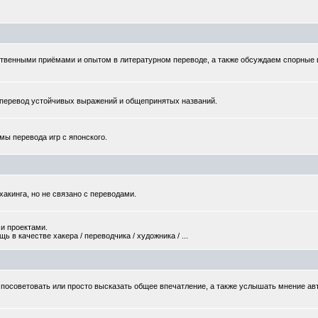
твенными приёмами и опытом в литературном переводе, а также обсуждаем спорные
еревод устойчивых выражений и общепринятых названий.
мы перевода игр с японского.
хакинга, но не связано с переводами.
и проектами.
 в качестве хакера / переводчика / художника / ...
то посоветовать или просто высказать общее впечатление, а также услышать мнение ав