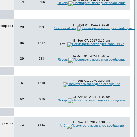
178
3706
Revers
Пт Июн 04, 2021 7:15 am
 вопросы
28
739
Alexandr-Alexey
Вт Ноя 07, 2017 3:16 pm
86
1717
Гость
Пн Июл 01, 2024 10:46 am
29
583
Revers
Чт Янв 01, 1970 3:00 am
167
1710
Ср Авг 18, 2021 11:49 am
62
3976
Захар
Пт Май 10, 2019 7:39 pm
торов по
72
1481
АнС