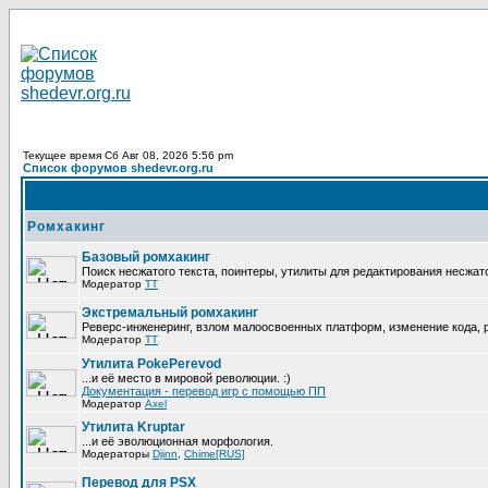
Текущее время Сб Авг 08, 2026 5:56 pm
Список форумов shedevr.org.ru
Ромхакинг
Базовый ромхакинг
Поиск несжатого текста, поинтеры, утилиты для редактирования несжат
Модератор
TT
Экстремальный ромхакинг
Реверс-инженеринг, взлом малоосвоенных платформ, изменение кода,
Модератор
TT
Утилита PokePerevod
...и её место в мировой революции. :)
Документация - перевод игр с помощью ПП
Модератор
Axel
Утилита Kruptar
...и её эволюционная морфология.
Модераторы
Djinn
,
Chime[RUS]
Перевод для PSX