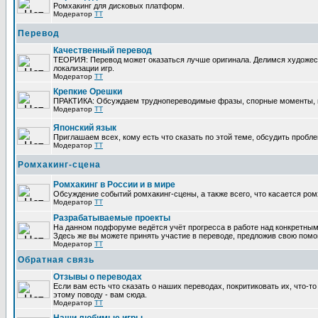
Ромхакинг для дисковых платформ.
Модератор
TT
Перевод
Качественный перевод
ТЕОРИЯ: Перевод может оказаться лучше оригинала. Делимся художес
локализации игр.
Модератор
TT
Крепкие Орешки
ПРАКТИКА: Обсуждаем труднопереводимые фразы, спорные моменты, п
Модератор
TT
Японский язык
Приглашаем всех, кому есть что сказать по этой теме, обсудить пробле
Модератор
TT
Ромхакинг-сцена
Ромхакинг в России и в мире
Обсуждение событий ромхакинг-сцены, а также всего, что касается ром
Модератор
TT
Разрабатываемые проекты
На данном подфоруме ведётся учёт прогресса в работе над конкретным
Здесь же вы можете принять участие в переводе, предложив свою помощь
Модератор
TT
Обратная связь
Отзывы о переводах
Если вам есть что сказать о наших переводах, покритиковать их, что-
этому поводу - вам сюда.
Модератор
TT