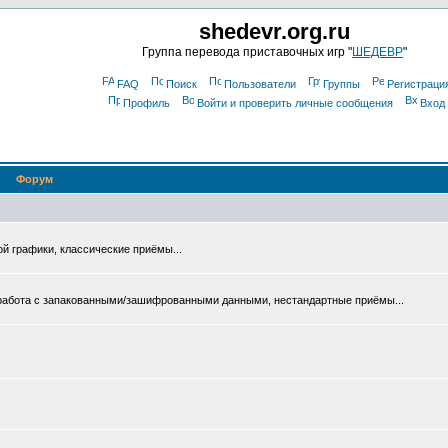
shedevr.org.ru
Группа перевода приставочных игр "
ШЕДЕВР
"
FAQ
Поиск
Пользователи
Группы
Регистраци
Профиль
Войти и проверить личные сообщения
Вход
Форум
ой графики, классические приёмы...
 работа с запакованными/зашифрованными данными, нестандартные приёмы...