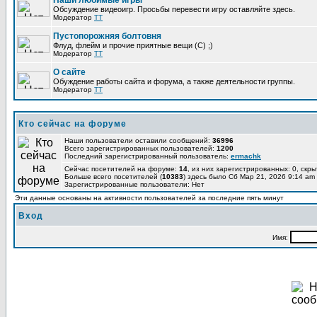
Наши любимые игры
Обсуждение видеоигр. Просьбы перевести игру оставляйте здесь.
Модератор
TT
Пустопорожняя болтовня
Флуд, флейм и прочие приятные вещи (C) ;)
Модератор
TT
О сайте
Обуждение работы сайта и форума, а также деятельности группы.
Модератор
TT
Кто сейчас на форуме
Наши пользователи оставили сообщений:
36996
Всего зарегистрированных пользователей:
1200
Последний зарегистрированный пользователь:
ermachk
Сейчас посетителей на форуме:
14
, из них зарегистрированных: 0, скры
Больше всего посетителей (
10383
) здесь было Сб Мар 21, 2026 9:14 am
Зарегистрированные пользователи: Нет
Эти данные основаны на активности пользователей за последние пять минут
Вход
Имя: