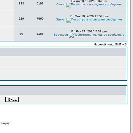
Пн Апр 07, 2025 3:04 pm
333
5191
Сенэл
Вт Фев 10, 2026 12:57 pm
529
7660
Guyver
Вт Янв 21, 2025 2:01 pm
89
1166
Budexpert
Часовой пояс: GMT + 3
 закрыт