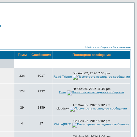
я
Найти сообщения без ответов
Темы
Сообщения
Последнее сообщение
Чт Апр 02, 2026 7:56 pm
334
5017
Road Tripper
Чт Окт 30, 2025 11:40 pm
124
2232
Otter
Пт Май 09, 2025 9:32 am
29
1359
cloudsky
Сб Ноя 26, 2016 9:02 pm
4
17
Chime[RUS]
Сб Июл 06, 2024 3:09 am