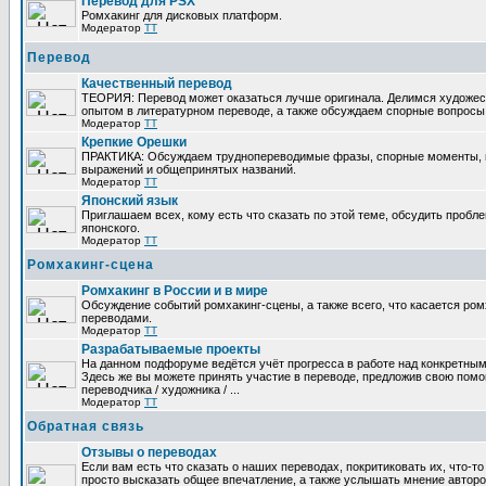
Перевод для PSX
Ромхакинг для дисковых платформ.
Модератор
TT
Перевод
Качественный перевод
ТЕОРИЯ: Перевод может оказаться лучше оригинала. Делимся художе
опытом в литературном переводе, а также обсуждаем спорные вопросы 
Модератор
TT
Крепкие Орешки
ПРАКТИКА: Обсуждаем труднопереводимые фразы, спорные моменты, 
выражений и общепринятых названий.
Модератор
TT
Японский язык
Приглашаем всех, кому есть что сказать по этой теме, обсудить пробл
японского.
Модератор
TT
Ромхакинг-сцена
Ромхакинг в России и в мире
Обсуждение событий ромхакинг-сцены, а также всего, что касается ромх
переводами.
Модератор
TT
Разрабатываемые проекты
На данном подфоруме ведётся учёт прогресса в работе над конкретным
Здесь же вы можете принять участие в переводе, предложив свою помощ
переводчика / художника / ...
Модератор
TT
Обратная связь
Отзывы о переводах
Если вам есть что сказать о наших переводах, покритиковать их, что-т
просто высказать общее впечатление, а также услышать мнение авторо