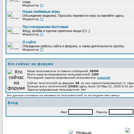
сюда.
Модератор
TT
Наши любимые игры
Обсуждение видеоигр. Просьбы перевести игру оставляйте здесь.
Модератор
TT
Пустопорожняя болтовня
Флуд, флейм и прочие приятные вещи (C) ;)
Модератор
TT
О сайте
Обуждение работы сайта и форума, а также деятельности группы.
Модератор
TT
Кто сейчас на форуме
Наши пользователи оставили сообщений:
36996
Всего зарегистрированных пользователей:
1200
Последний зарегистрированный пользователь:
ermachk
Сейчас посетителей на форуме:
68
, из них зарегистрированных: 0, скры
Больше всего посетителей (
10383
) здесь было Сб Мар 21, 2026 9:14 am
Зарегистрированные пользователи: Нет
Эти данные основаны на активности пользователей за последние пять минут
Вход
Имя:
Пароль: