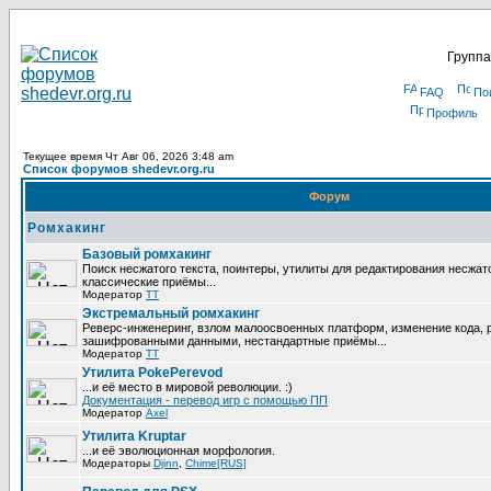
Группа
FAQ
По
Профиль
Текущее время Чт Авг 06, 2026 3:48 am
Список форумов shedevr.org.ru
Форум
Ромхакинг
Базовый ромхакинг
Поиск несжатого текста, поинтеры, утилиты для редактирования несжат
классические приёмы...
Модератор
TT
Экстремальный ромхакинг
Реверс-инженеринг, взлом малоосвоенных платформ, изменение кода, 
зашифрованными данными, нестандартные приёмы...
Модератор
TT
Утилита PokePerevod
...и её место в мировой революции. :)
Документация - перевод игр с помощью ПП
Модератор
Axel
Утилита Kruptar
...и её эволюционная морфология.
Модераторы
Djinn
,
Chime[RUS]