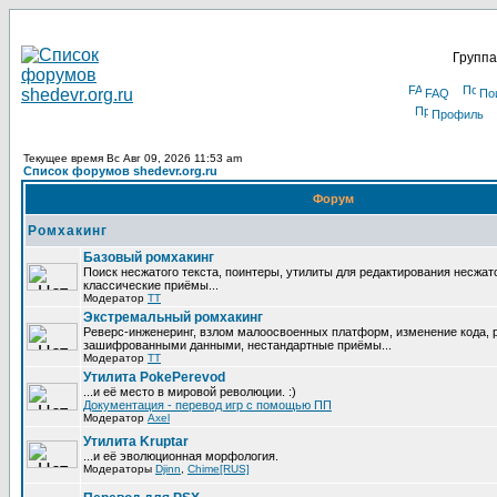
Группа
FAQ
По
Профиль
Текущее время Вс Авг 09, 2026 11:53 am
Список форумов shedevr.org.ru
Форум
Ромхакинг
Базовый ромхакинг
Поиск несжатого текста, поинтеры, утилиты для редактирования несжат
классические приёмы...
Модератор
TT
Экстремальный ромхакинг
Реверс-инженеринг, взлом малоосвоенных платформ, изменение кода, 
зашифрованными данными, нестандартные приёмы...
Модератор
TT
Утилита PokePerevod
...и её место в мировой революции. :)
Документация - перевод игр с помощью ПП
Модератор
Axel
Утилита Kruptar
...и её эволюционная морфология.
Модераторы
Djinn
,
Chime[RUS]