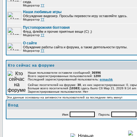
сюда.
Модератор
TT
Наши любимые игры
Обсуждение видеоигр. Просьбы перевести игру оставляйте здесь.
Модератор
TT
Пустопорожняя болтовня
Флуд, флейм и прочие приятные вещи (C) ;)
Модератор
TT
О сайте
Обуждение работы сайта и форума, а также деятельности группы.
Модератор
TT
Кто сейчас на форуме
Наши пользователи оставили сообщений:
36996
Всего зарегистрированных пользователей:
1200
Последний зарегистрированный пользователь:
ermachk
Сейчас посетителей на форуме:
30
, из них зарегистрированных: 0, скры
Больше всего посетителей (
10383
) здесь было Сб Мар 21, 2026 9:14 am
Зарегистрированные пользователи: Нет
Эти данные основаны на активности пользователей за последние пять минут
Вход
Имя:
Пароль: