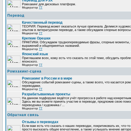
Перевод для PSX
Ромхакинг для дисковых платформ.
Модератор
TT
Перевод
Качественный перевод
ТЕОРИЯ: Перевод может оказаться лучше оригинала. Делимся художе
опытом в литературном переводе, а также обсуждаем спорные вопросы 
Модератор
TT
Крепкие Орешки
ПРАКТИКА: Обсуждаем труднопереводимые фразы, спорные моменты, 
выражений и общепринятых названий.
Модератор
TT
Японский язык
Приглашаем всех, кому есть что сказать по этой теме, обсудить пробл
японского.
Модератор
TT
Ромхакинг-сцена
Ромхакинг в России и в мире
Обсуждение событий ромхакинг-сцены, а также всего, что касается ромх
переводами.
Модератор
TT
Разрабатываемые проекты
На данном подфоруме ведётся учёт прогресса в работе над конкретным
Здесь же вы можете принять участие в переводе, предложив свою помощ
переводчика / художника / ...
Модератор
TT
Обратная связь
Отзывы о переводах
Если вам есть что сказать о наших переводах, покритиковать их, что-т
просто высказать общее впечатление, а также услышать мнение авторо