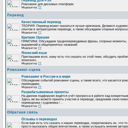
Перевод для PSX
Ромхакинг для дисковых платформ.
Модератор
TT
Перевод
Качественный перевод
ТЕОРИЯ: Перевод может оказаться лучше оригинала. Делимся художе
опытом в литературном переводе, а также обсуждаем спорные вопросы 
Модератор
TT
Крепкие Орешки
ПРАКТИКА: Обсуждаем труднопереводимые фразы, спорные моменты, 
выражений и общепринятых названий.
Модератор
TT
Японский язык
Приглашаем всех, кому есть что сказать по этой теме, обсудить пробл
японского.
Модератор
TT
Ромхакинг-сцена
Ромхакинг в России и в мире
Обсуждение событий ромхакинг-сцены, а также всего, что касается ромх
переводами.
Модератор
TT
Разрабатываемые проекты
На данном подфоруме ведётся учёт прогресса в работе над конкретным
Здесь же вы можете принять участие в переводе, предложив свою помощ
переводчика / художника / ...
Модератор
TT
Обратная связь
Отзывы о переводах
Если вам есть что сказать о наших переводах, покритиковать их, что-т
просто высказать общее впечатление, а также услышать мнение авторо