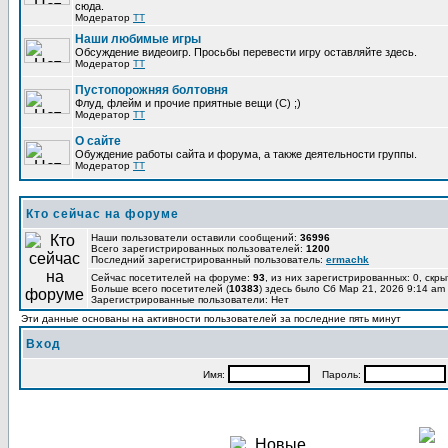
сюда.
Модератор
TT
Наши любимые игры
Обсуждение видеоигр. Просьбы перевести игру оставляйте здесь.
Модератор
TT
Пустопорожняя болтовня
Флуд, флейм и прочие приятные вещи (C) ;)
Модератор
TT
О сайте
Обуждение работы сайта и форума, а также деятельности группы.
Модератор
TT
Кто сейчас на форуме
Наши пользователи оставили сообщений:
36996
Всего зарегистрированных пользователей:
1200
Последний зарегистрированный пользователь:
ermachk
Сейчас посетителей на форуме:
93
, из них зарегистрированных: 0, скры
Больше всего посетителей (
10383
) здесь было Сб Мар 21, 2026 9:14 am
Зарегистрированные пользователи: Нет
Эти данные основаны на активности пользователей за последние пять минут
Вход
Имя:
Пароль: