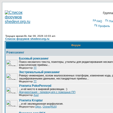
Группа
FAQ
По
Профиль
Текущее время Вс Авг 09, 2026 10:03 am
Список форумов shedevr.org.ru
Форум
Ромхакинг
Базовый ромхакинг
Поиск несжатого текста, поинтеры, утилиты для редактирования несжат
классические приёмы...
Модератор
TT
Экстремальный ромхакинг
Реверс-инженеринг, взлом малоосвоенных платформ, изменение кода, 
зашифрованными данными, нестандартные приёмы...
Модератор
TT
Утилита PokePerevod
...и её место в мировой революции. :)
Документация - перевод игр с помощью ПП
Модератор
Axel
Утилита Kruptar
...и её эволюционная морфология.
Модераторы
Djinn
,
Chime[RUS]