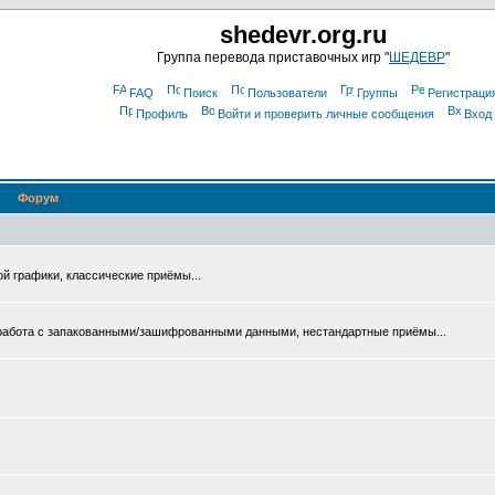
shedevr.org.ru
Группа перевода приставочных игр "
ШЕДЕВР
"
FAQ
Поиск
Пользователи
Группы
Регистраци
Профиль
Войти и проверить личные сообщения
Вход
Форум
ой графики, классические приёмы...
 работа с запакованными/зашифрованными данными, нестандартные приёмы...