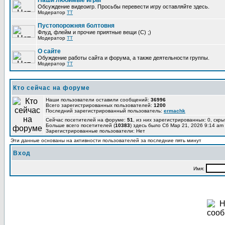
Наши любимые игры
Обсуждение видеоигр. Просьбы перевести игру оставляйте здесь.
Модератор
TT
Пустопорожняя болтовня
Флуд, флейм и прочие приятные вещи (C) ;)
Модератор
TT
О сайте
Обуждение работы сайта и форума, а также деятельности группы.
Модератор
TT
Кто сейчас на форуме
Наши пользователи оставили сообщений:
36996
Всего зарегистрированных пользователей:
1200
Последний зарегистрированный пользователь:
ermachk
Сейчас посетителей на форуме:
51
, из них зарегистрированных: 0, скры
Больше всего посетителей (
10383
) здесь было Сб Мар 21, 2026 9:14 am
Зарегистрированные пользователи: Нет
Эти данные основаны на активности пользователей за последние пять минут
Вход
Имя: