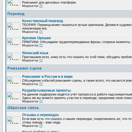
Ромхакинг для дисковых платформ.
Модератор
TT
Перевод
Качественный перевод
ТЕОРИЯ: Перевод может оказаться лучше оригинала. Делимся художес
локализации игр.
Модератор
TT
Крепкие Орешки
ПРАКТИКА: Обсуждаем труднопереводимые фразы, спорные моменты, п
Модератор
TT
Японский язык
Приглашаем всех, кому есть что сказать по этой теме, обсудить пробле
Модератор
TT
Ромхакинг-сцена
Ромхакинг в России и в мире
Обсуждение событий ромхакинг-сцены, а также всего, что касается ром
Модератор
TT
Разрабатываемые проекты
На данном подфоруме ведётся учёт прогресса в работе над конкретным
Здесь же вы можете принять участие в переводе, предложив свою помощь
Модератор
TT
Обратная связь
Отзывы о переводах
Если вам есть что сказать о наших переводах, покритиковать их, что-
этому поводу - вам сюда.
Модератор
TT