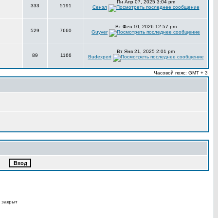
Пн Апр 07, 2025 3:04 pm
333
5191
Сенэл
Вт Фев 10, 2026 12:57 pm
529
7660
Guyver
Вт Янв 21, 2025 2:01 pm
89
1166
Budexpert
Часовой пояс: GMT + 3
 закрыт