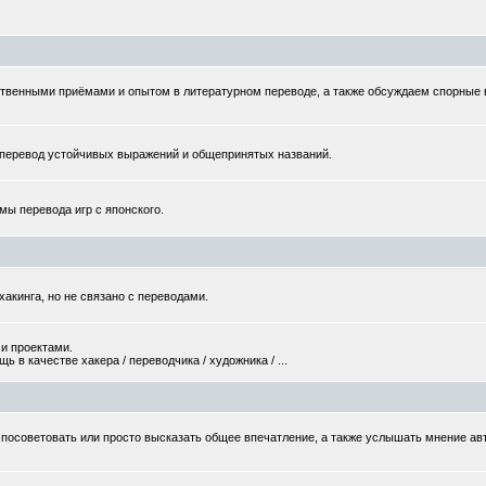
твенными приёмами и опытом в литературном переводе, а также обсуждаем спорные
еревод устойчивых выражений и общепринятых названий.
мы перевода игр с японского.
хакинга, но не связано с переводами.
и проектами.
 в качестве хакера / переводчика / художника / ...
то посоветовать или просто высказать общее впечатление, а также услышать мнение ав