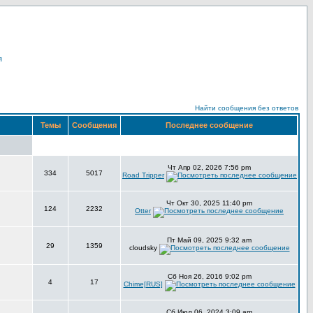
я
Найти сообщения без ответов
Темы
Сообщения
Последнее сообщение
Чт Апр 02, 2026 7:56 pm
334
5017
Road Tripper
Чт Окт 30, 2025 11:40 pm
124
2232
Otter
Пт Май 09, 2025 9:32 am
29
1359
cloudsky
Сб Ноя 26, 2016 9:02 pm
4
17
Chime[RUS]
Сб Июл 06, 2024 3:09 am