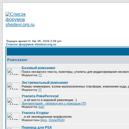
Текущее время Чт Авг 06, 2026 2:09 pm
Список форумов shedevr.org.ru
Ромхакинг
Базовый ромхакинг
Поиск несжатого текста, поинтеры, утилиты для редактирования несжат
Модератор
TT
Экстремальный ромхакинг
Реверс-инженеринг, взлом малоосвоенных платформ, изменение кода,
Модератор
TT
Утилита PokePerevod
...и её место в мировой революции. :)
Документация - перевод игр с помощью ПП
Модератор
Axel
Утилита Kruptar
...и её эволюционная морфология.
Модераторы
Djinn
,
Chime[RUS]
Перевод для PSX