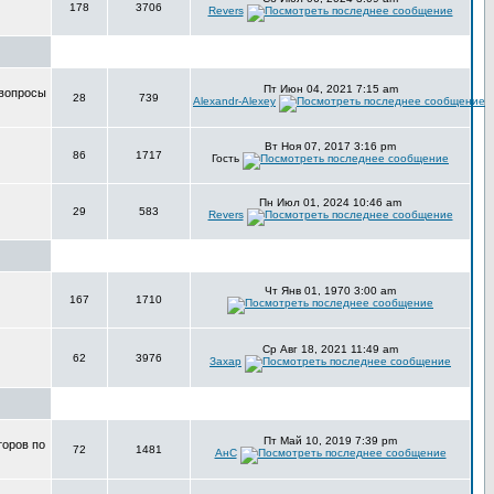
178
3706
Revers
Пт Июн 04, 2021 7:15 am
 вопросы
28
739
Alexandr-Alexey
Вт Ноя 07, 2017 3:16 pm
86
1717
Гость
Пн Июл 01, 2024 10:46 am
29
583
Revers
Чт Янв 01, 1970 3:00 am
167
1710
Ср Авг 18, 2021 11:49 am
62
3976
Захар
Пт Май 10, 2019 7:39 pm
торов по
72
1481
АнС