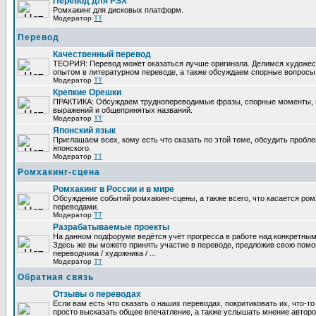
Перевод для PSX
Ромхакинг для дисковых платформ.
Модератор
TT
Перевод
Качественный перевод
ТЕОРИЯ: Перевод может оказаться лучше оригинала. Делимся художе
опытом в литературном переводе, а также обсуждаем спорные вопросы 
Модератор
TT
Крепкие Орешки
ПРАКТИКА: Обсуждаем труднопереводимые фразы, спорные моменты, 
выражений и общепринятых названий.
Модератор
TT
Японский язык
Приглашаем всех, кому есть что сказать по этой теме, обсудить пробл
японского.
Модератор
TT
Ромхакинг-сцена
Ромхакинг в России и в мире
Обсуждение событий ромхакинг-сцены, а также всего, что касается ромх
переводами.
Модератор
TT
Разрабатываемые проекты
На данном подфоруме ведётся учёт прогресса в работе над конкретным
Здесь же вы можете принять участие в переводе, предложив свою помощ
переводчика / художника / ...
Модератор
TT
Обратная связь
Отзывы о переводах
Если вам есть что сказать о наших переводах, покритиковать их, что-т
просто высказать общее впечатление, а также услышать мнение авторо