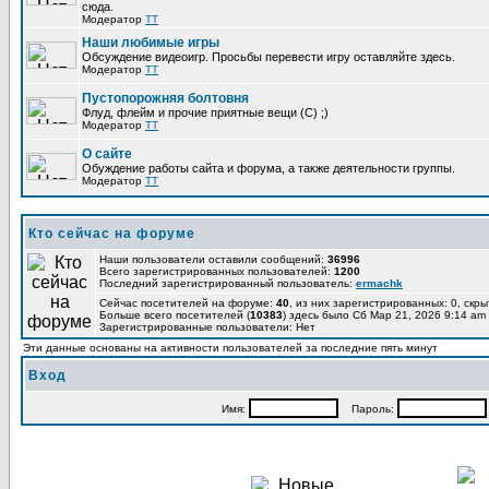
сюда.
Модератор
TT
Наши любимые игры
Обсуждение видеоигр. Просьбы перевести игру оставляйте здесь.
Модератор
TT
Пустопорожняя болтовня
Флуд, флейм и прочие приятные вещи (C) ;)
Модератор
TT
О сайте
Обуждение работы сайта и форума, а также деятельности группы.
Модератор
TT
Кто сейчас на форуме
Наши пользователи оставили сообщений:
36996
Всего зарегистрированных пользователей:
1200
Последний зарегистрированный пользователь:
ermachk
Сейчас посетителей на форуме:
40
, из них зарегистрированных: 0, скры
Больше всего посетителей (
10383
) здесь было Сб Мар 21, 2026 9:14 am
Зарегистрированные пользователи: Нет
Эти данные основаны на активности пользователей за последние пять минут
Вход
Имя:
Пароль: