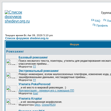
Группа
FAQ
По
Профиль
Текущее время Вс Авг 09, 2026 5:10 pm
Список форумов shedevr.org.ru
Форум
Ромхакинг
Базовый ромхакинг
Поиск несжатого текста, поинтеры, утилиты для редактирования несжат
классические приёмы...
Модератор
TT
Экстремальный ромхакинг
Реверс-инженеринг, взлом малоосвоенных платформ, изменение кода, 
зашифрованными данными, нестандартные приёмы...
Модератор
TT
Утилита PokePerevod
...и её место в мировой революции. :)
Документация - перевод игр с помощью ПП
Модератор
Axel
Утилита Kruptar
...и её эволюционная морфология.
Модераторы
Djinn
,
Chime[RUS]