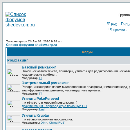
Группа
FAQ
По
Профиль
Текущее время Сб Авг 08, 2026 9:38 am
Список форумов shedevr.org.ru
Форум
Ромхакинг
Базовый ромхакинг
Поиск несжатого текста, поинтеры, утилиты для редактирования несжат
классические приёмы...
Модератор
TT
Экстремальный ромхакинг
Реверс-инженеринг, взлом малоосвоенных платформ, изменение кода, 
зашифрованными данными, нестандартные приёмы...
Модератор
TT
Утилита PokePerevod
...и её место в мировой революции. :)
Документация - перевод игр с помощью ПП
Модератор
Axel
Утилита Kruptar
...и её эволюционная морфология.
Модераторы
Djinn
,
Chime[RUS]