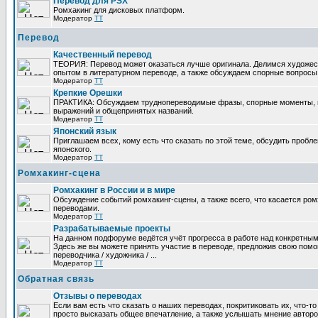
Перевод для PSX
Ромхакинг для дисковых платформ.
Модератор
TT
Перевод
Качественный перевод
ТЕОРИЯ: Перевод может оказаться лучше оригинала. Делимся художе
опытом в литературном переводе, а также обсуждаем спорные вопросы 
Модератор
TT
Крепкие Орешки
ПРАКТИКА: Обсуждаем труднопереводимые фразы, спорные моменты, 
выражений и общепринятых названий.
Модератор
TT
Японский язык
Приглашаем всех, кому есть что сказать по этой теме, обсудить пробл
японского.
Модератор
TT
Ромхакинг-сцена
Ромхакинг в России и в мире
Обсуждение событий ромхакинг-сцены, а также всего, что касается ромх
переводами.
Модератор
TT
Разрабатываемые проекты
На данном подфоруме ведётся учёт прогресса в работе над конкретным
Здесь же вы можете принять участие в переводе, предложив свою помощ
переводчика / художника / ...
Модератор
TT
Обратная связь
Отзывы о переводах
Если вам есть что сказать о наших переводах, покритиковать их, что-т
просто высказать общее впечатление, а также услышать мнение авторо