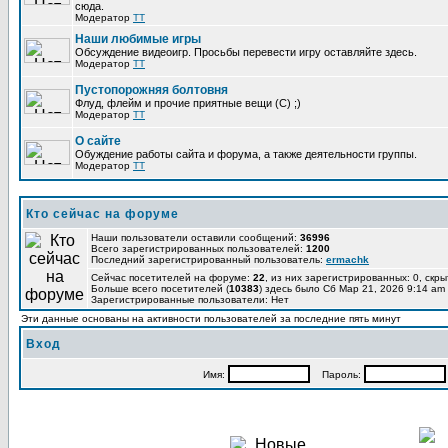
сюда.
Модератор
TT
Наши любимые игры
Обсуждение видеоигр. Просьбы перевести игру оставляйте здесь.
Модератор
TT
Пустопорожняя болтовня
Флуд, флейм и прочие приятные вещи (C) ;)
Модератор
TT
О сайте
Обуждение работы сайта и форума, а также деятельности группы.
Модератор
TT
Кто сейчас на форуме
Наши пользователи оставили сообщений:
36996
Всего зарегистрированных пользователей:
1200
Последний зарегистрированный пользователь:
ermachk
Сейчас посетителей на форуме:
22
, из них зарегистрированных: 0, скры
Больше всего посетителей (
10383
) здесь было Сб Мар 21, 2026 9:14 am
Зарегистрированные пользователи: Нет
Эти данные основаны на активности пользователей за последние пять минут
Вход
Имя:
Пароль: