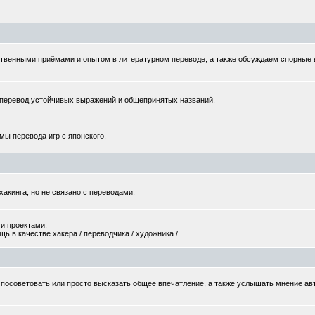
твенными приёмами и опытом в литературном переводе, а также обсуждаем спорные
еревод устойчивых выражений и общепринятых названий.
мы перевода игр с японского.
хакинга, но не связано с переводами.
и проектами.
 в качестве хакера / переводчика / художника / ...
то посоветовать или просто высказать общее впечатление, а также услышать мнение ав