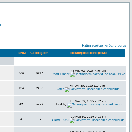
я
Найти сообщения без ответов
Темы
Сообщения
Последнее сообщение
Чт Апр 02, 2026 7:56 pm
334
5017
Road Tripper
Чт Окт 30, 2025 11:40 pm
124
2232
Otter
Пт Май 09, 2025 9:32 am
29
1359
cloudsky
Сб Ноя 26, 2016 9:02 pm
4
17
Chime[RUS]
Сб Июл 06, 2024 3:09 am