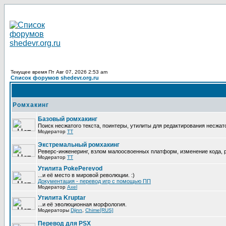
Текущее время Пт Авг 07, 2026 2:53 am
Список форумов shedevr.org.ru
Ромхакинг
Базовый ромхакинг
Поиск несжатого текста, поинтеры, утилиты для редактирования несжат
Модератор
TT
Экстремальный ромхакинг
Реверс-инженеринг, взлом малоосвоенных платформ, изменение кода,
Модератор
TT
Утилита PokePerevod
...и её место в мировой революции. :)
Документация - перевод игр с помощью ПП
Модератор
Axel
Утилита Kruptar
...и её эволюционная морфология.
Модераторы
Djinn
,
Chime[RUS]
Перевод для PSX