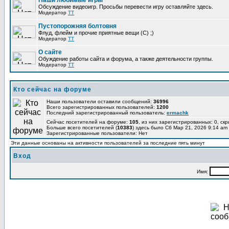
Наши любимые игры
Обсуждение видеоигр. Просьбы перевести игру оставляйте здесь.
Модератор
TT
Пустопорожняя болтовня
Флуд, флейм и прочие приятные вещи (C) ;)
Модератор
TT
О сайте
Обуждение работы сайта и форума, а также деятельности группы.
Модератор
TT
Кто сейчас на форуме
Наши пользователи оставили сообщений:
36996
Всего зарегистрированных пользователей:
1200
Последний зарегистрированный пользователь:
ermachk
Сейчас посетителей на форуме:
105
, из них зарегистрированных: 0, ск
Больше всего посетителей (
10383
) здесь было Сб Мар 21, 2026 9:14 am
Зарегистрированные пользователи: Нет
Эти данные основаны на активности пользователей за последние пять минут
Вход
Имя: