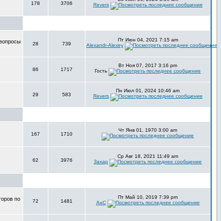
178
3706
Revers
Пт Июн 04, 2021 7:15 am
 вопросы
28
739
Alexandr-Alexey
Вт Ноя 07, 2017 3:16 pm
86
1717
Гость
Пн Июл 01, 2024 10:46 am
29
583
Revers
Чт Янв 01, 1970 3:00 am
167
1710
Ср Авг 18, 2021 11:49 am
62
3976
Захар
Пт Май 10, 2019 7:39 pm
торов по
72
1481
АнС