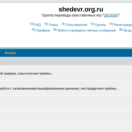
shedevr.org.ru
Группа перевода приставочных игр "
ШЕДЕВР
"
FAQ
Поиск
Пользователи
Группы
Регистраци
Профиль
Войти и проверить личные сообщения
Вход
Форум
ой графики, классические приёмы...
 работа с запакованными/зашифрованными данными, нестандартные приёмы...