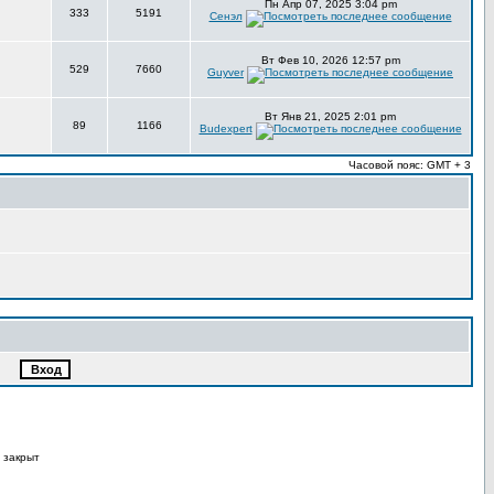
Пн Апр 07, 2025 3:04 pm
333
5191
Сенэл
Вт Фев 10, 2026 12:57 pm
529
7660
Guyver
Вт Янв 21, 2025 2:01 pm
89
1166
Budexpert
Часовой пояс: GMT + 3
 закрыт