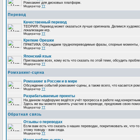
Ромхакинг для дисковых платформ.
Модератор
TT
Перевод
Качественный перевод
ТЕОРИЯ: Перевод может оказаться лучше оригинала. Делимся художес
локализации игр.
Модератор
TT
Крепкие Орешки
ПРАКТИКА: Обсуждаем труднопереводимые фразы, спорные моменты, п
Модератор
TT
Японский язык
Приглашаем всех, кому есть что сказать по этой теме, обсудить пробле
Модератор
TT
Ромхакинг-сцена
Ромхакинг в России и в мире
Обсуждение событий ромхакинг-сцены, а также всего, что касается ром
Модератор
TT
Разрабатываемые проекты
На данном подфоруме ведётся учёт прогресса в работе над конкретным
Здесь же вы можете принять участие в переводе, предложив свою помощь
Модератор
TT
Обратная связь
Отзывы о переводах
Если вам есть что сказать о наших переводах, покритиковать их, что-
этому поводу - вам сюда.
Модератор
TT