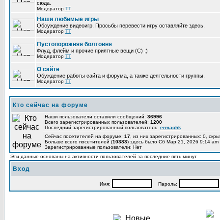
сюда.
Модератор
TT
Наши любимые игры
Обсуждение видеоигр. Просьбы перевести игру оставляйте здесь.
Модератор
TT
Пустопорожняя болтовня
Флуд, флейм и прочие приятные вещи (C) ;)
Модератор
TT
О сайте
Обуждение работы сайта и форума, а также деятельности группы.
Модератор
TT
Кто сейчас на форуме
Наши пользователи оставили сообщений:
36996
Всего зарегистрированных пользователей:
1200
Последний зарегистрированный пользователь:
ermachk
Сейчас посетителей на форуме:
17
, из них зарегистрированных: 0, скры
Больше всего посетителей (
10383
) здесь было Сб Мар 21, 2026 9:14 am
Зарегистрированные пользователи: Нет
Эти данные основаны на активности пользователей за последние пять минут
Вход
Имя:
Пароль: