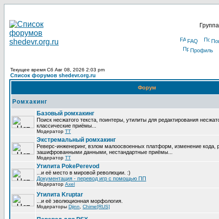
Группа
FAQ
По
Профиль
Текущее время Сб Авг 08, 2026 2:03 pm
Список форумов shedevr.org.ru
Форум
Ромхакинг
Базовый ромхакинг
Поиск несжатого текста, поинтеры, утилиты для редактирования несжат
классические приёмы...
Модератор
TT
Экстремальный ромхакинг
Реверс-инженеринг, взлом малоосвоенных платформ, изменение кода, 
зашифрованными данными, нестандартные приёмы...
Модератор
TT
Утилита PokePerevod
...и её место в мировой революции. :)
Документация - перевод игр с помощью ПП
Модератор
Axel
Утилита Kruptar
...и её эволюционная морфология.
Модераторы
Djinn
,
Chime[RUS]