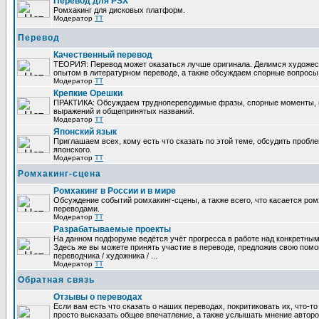
Перевод для PSX
Ромхакинг для дисковых платформ.
Модератор
TT
Перевод
Качественный перевод
ТЕОРИЯ: Перевод может оказаться лучше оригинала. Делимся художе
опытом в литературном переводе, а также обсуждаем спорные вопросы 
Модератор
TT
Крепкие Орешки
ПРАКТИКА: Обсуждаем труднопереводимые фразы, спорные моменты, 
выражений и общепринятых названий.
Модератор
TT
Японский язык
Приглашаем всех, кому есть что сказать по этой теме, обсудить пробл
японского.
Модератор
TT
Ромхакинг-сцена
Ромхакинг в России и в мире
Обсуждение событий ромхакинг-сцены, а также всего, что касается ромх
переводами.
Модератор
TT
Разрабатываемые проекты
На данном подфоруме ведётся учёт прогресса в работе над конкретным
Здесь же вы можете принять участие в переводе, предложив свою помощ
переводчика / художника / ...
Модератор
TT
Обратная связь
Отзывы о переводах
Если вам есть что сказать о наших переводах, покритиковать их, что-т
просто высказать общее впечатление, а также услышать мнение авторо