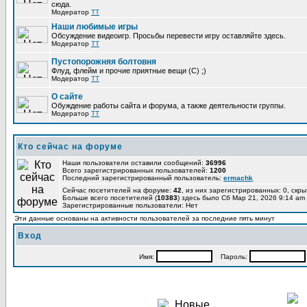
сюда.
Модератор
TT
Наши любимые игры
Обсуждение видеоигр. Просьбы перевести игру оставляйте здесь.
Модератор
TT
Пустопорожняя болтовня
Флуд, флейм и прочие приятные вещи (C) ;)
Модератор
TT
О сайте
Обуждение работы сайта и форума, а также деятельности группы.
Модератор
TT
Кто сейчас на форуме
Наши пользователи оставили сообщений:
36996
Всего зарегистрированных пользователей:
1200
Последний зарегистрированный пользователь:
ermachk
Сейчас посетителей на форуме:
42
, из них зарегистрированных: 0, скры
Больше всего посетителей (
10383
) здесь было Сб Мар 21, 2026 9:14 am
Зарегистрированные пользователи: Нет
Эти данные основаны на активности пользователей за последние пять минут
Вход
Имя:
Пароль: