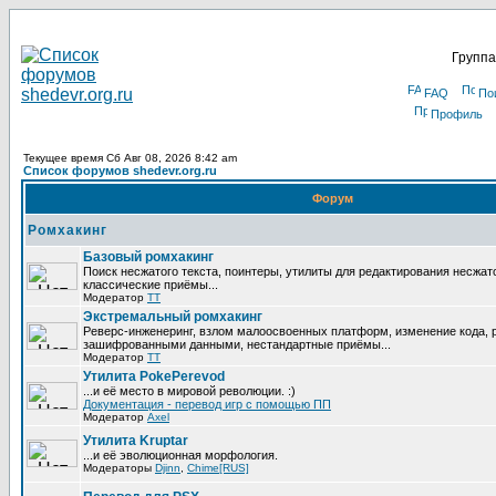
Группа
FAQ
По
Профиль
Текущее время Сб Авг 08, 2026 8:42 am
Список форумов shedevr.org.ru
Форум
Ромхакинг
Базовый ромхакинг
Поиск несжатого текста, поинтеры, утилиты для редактирования несжат
классические приёмы...
Модератор
TT
Экстремальный ромхакинг
Реверс-инженеринг, взлом малоосвоенных платформ, изменение кода, 
зашифрованными данными, нестандартные приёмы...
Модератор
TT
Утилита PokePerevod
...и её место в мировой революции. :)
Документация - перевод игр с помощью ПП
Модератор
Axel
Утилита Kruptar
...и её эволюционная морфология.
Модераторы
Djinn
,
Chime[RUS]