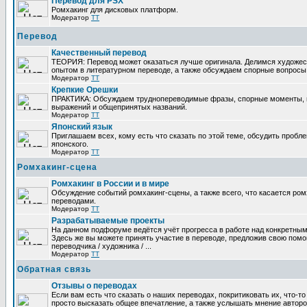
Перевод для PSX
Ромхакинг для дисковых платформ.
Модератор
TT
Перевод
Качественный перевод
ТЕОРИЯ: Перевод может оказаться лучше оригинала. Делимся художе
опытом в литературном переводе, а также обсуждаем спорные вопросы 
Модератор
TT
Крепкие Орешки
ПРАКТИКА: Обсуждаем труднопереводимые фразы, спорные моменты, 
выражений и общепринятых названий.
Модератор
TT
Японский язык
Приглашаем всех, кому есть что сказать по этой теме, обсудить пробл
японского.
Модератор
TT
Ромхакинг-сцена
Ромхакинг в России и в мире
Обсуждение событий ромхакинг-сцены, а также всего, что касается ромх
переводами.
Модератор
TT
Разрабатываемые проекты
На данном подфоруме ведётся учёт прогресса в работе над конкретным
Здесь же вы можете принять участие в переводе, предложив свою помощ
переводчика / художника / ...
Модератор
TT
Обратная связь
Отзывы о переводах
Если вам есть что сказать о наших переводах, покритиковать их, что-т
просто высказать общее впечатление, а также услышать мнение авторо