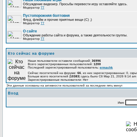
Наши любимые игры
Обсуждение видеоигр. Просьбы перевести игру оставляйте здесь.
Модератор
TT
Пустопорожняя болтовня
Флуд, флейм и прочие приятные вещи (C) ;)
Модератор
TT
О сайте
Обуждение работы сайта и форума, а также деятельности группы.
Модератор
TT
Кто сейчас на форуме
Наши пользователи оставили сообщений:
36996
Всего зарегистрированных пользователей:
1200
Последний зарегистрированный пользователь:
ermachk
Сейчас посетителей на форуме:
66
, из них зарегистрированных: 0, скры
Больше всего посетителей (
10383
) здесь было Сб Мар 21, 2026 9:14 am
Зарегистрированные пользователи: Нет
Эти данные основаны на активности пользователей за последние пять минут
Вход
Имя: