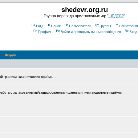
shedevr.org.ru
Группа перевода приставочных игр "
ШЕДЕВР
"
FAQ
Поиск
Пользователи
Группы
Регистраци
Профиль
Войти и проверить личные сообщения
Вход
Форум
ой графики, классические приёмы...
 работа с запакованными/зашифрованными данными, нестандартные приёмы...