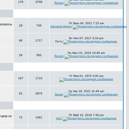
178
3706
Revers
Пт Июн 04, 2021 7:15 am
 вопросы
28
739
Alexandr-Alexey
Вт Ноя 07, 2017 3:16 pm
86
1717
Гость
Пн Июл 01, 2024 10:46 am
29
583
Revers
Чт Янв 01, 1970 3:00 am
167
1710
Ср Авг 18, 2021 11:49 am
62
3976
Захар
Пт Май 10, 2019 7:39 pm
торов по
72
1481
АнС