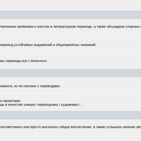
твенными приёмами и опытом в литературном переводе, а также обсуждаем спорные
еревод устойчивых выражений и общепринятых названий.
мы перевода игр с японского.
хакинга, но не связано с переводами.
и проектами.
 в качестве хакера / переводчика / художника / ...
то посоветовать или просто высказать общее впечатление, а также услышать мнение ав