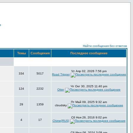
я
Найти сообщения без ответов
Темы
Сообщения
Последнее сообщение
Чт Апр 02, 2026 7:56 pm
334
5017
Road Tripper
Чт Окт 30, 2025 11:40 pm
124
2232
Otter
Пт Май 09, 2025 9:32 am
29
1359
cloudsky
Сб Ноя 26, 2016 9:02 pm
4
17
Chime[RUS]
Сб Июл 06, 2024 3:09 am