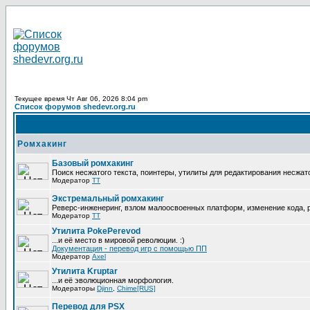
Текущее время Чт Авг 06, 2026 8:04 pm
Список форумов shedevr.org.ru
Ромхакинг
Базовый ромхакинг
Поиск несжатого текста, поинтеры, утилиты для редактирования несжат
Модератор
TT
Экстремальный ромхакинг
Реверс-инженеринг, взлом малоосвоенных платформ, изменение кода,
Модератор
TT
Утилита PokePerevod
...и её место в мировой революции. :)
Документация - перевод игр с помощью ПП
Модератор
Axel
Утилита Kruptar
...и её эволюционная морфология.
Модераторы
Djinn
,
Chime[RUS]
Перевод для PSX