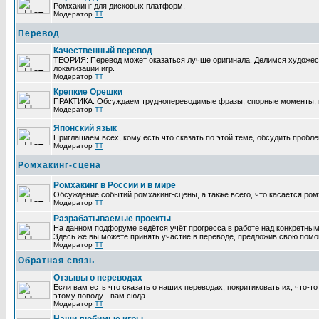
Ромхакинг для дисковых платформ.
Модератор
TT
Перевод
Качественный перевод
ТЕОРИЯ: Перевод может оказаться лучше оригинала. Делимся художес
локализации игр.
Модератор
TT
Крепкие Орешки
ПРАКТИКА: Обсуждаем труднопереводимые фразы, спорные моменты, п
Модератор
TT
Японский язык
Приглашаем всех, кому есть что сказать по этой теме, обсудить пробле
Модератор
TT
Ромхакинг-сцена
Ромхакинг в России и в мире
Обсуждение событий ромхакинг-сцены, а также всего, что касается ром
Модератор
TT
Разрабатываемые проекты
На данном подфоруме ведётся учёт прогресса в работе над конкретным
Здесь же вы можете принять участие в переводе, предложив свою помощь
Модератор
TT
Обратная связь
Отзывы о переводах
Если вам есть что сказать о наших переводах, покритиковать их, что-
этому поводу - вам сюда.
Модератор
TT