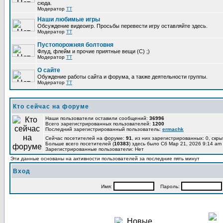
сюда.
Модератор
TT
Наши любимые игры
Обсуждение видеоигр. Просьбы перевести игру оставляйте здесь.
Модератор
TT
Пустопорожняя болтовня
Флуд, флейм и прочие приятные вещи (C) ;)
Модератор
TT
О сайте
Обуждение работы сайта и форума, а также деятельности группы.
Модератор
TT
Кто сейчас на форуме
Наши пользователи оставили сообщений:
36996
Всего зарегистрированных пользователей:
1200
Последний зарегистрированный пользователь:
ermachk
Сейчас посетителей на форуме:
91
, из них зарегистрированных: 0, скры
Больше всего посетителей (
10383
) здесь было Сб Мар 21, 2026 9:14 am
Зарегистрированные пользователи: Нет
Эти данные основаны на активности пользователей за последние пять минут
Вход
Имя:
Пароль: