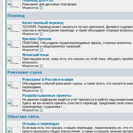
Перевод для PSX
Ромхакинг для дисковых платформ.
Модератор
TT
Перевод
Качественный перевод
ТЕОРИЯ: Перевод может оказаться лучше оригинала. Делимся художе
опытом в литературном переводе, а также обсуждаем спорные вопросы 
Модератор
TT
Крепкие Орешки
ПРАКТИКА: Обсуждаем труднопереводимые фразы, спорные моменты, 
выражений и общепринятых названий.
Модератор
TT
Японский язык
Приглашаем всех, кому есть что сказать по этой теме, обсудить пробл
японского.
Модератор
TT
Ромхакинг-сцена
Ромхакинг в России и в мире
Обсуждение событий ромхакинг-сцены, а также всего, что касается ромх
переводами.
Модератор
TT
Разрабатываемые проекты
На данном подфоруме ведётся учёт прогресса в работе над конкретным
Здесь же вы можете принять участие в переводе, предложив свою помощ
переводчика / художника / ...
Модератор
TT
Обратная связь
Отзывы о переводах
Если вам есть что сказать о наших переводах, покритиковать их, что-т
просто высказать общее впечатление, а также услышать мнение авторо