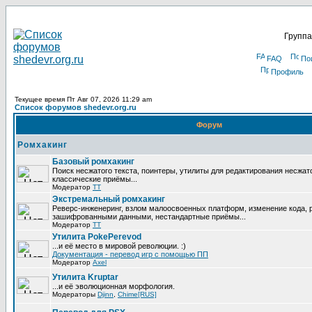
Группа
FAQ
По
Профиль
Текущее время Пт Авг 07, 2026 11:29 am
Список форумов shedevr.org.ru
Форум
Ромхакинг
Базовый ромхакинг
Поиск несжатого текста, поинтеры, утилиты для редактирования несжат
классические приёмы...
Модератор
TT
Экстремальный ромхакинг
Реверс-инженеринг, взлом малоосвоенных платформ, изменение кода, 
зашифрованными данными, нестандартные приёмы...
Модератор
TT
Утилита PokePerevod
...и её место в мировой революции. :)
Документация - перевод игр с помощью ПП
Модератор
Axel
Утилита Kruptar
...и её эволюционная морфология.
Модераторы
Djinn
,
Chime[RUS]