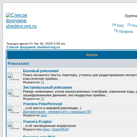
Группа
FAQ
По
Профиль
Текущее время Чт Авг 06, 2026 5:59 am
Список форумов shedevr.org.ru
Форум
Ромхакинг
Базовый ромхакинг
Поиск несжатого текста, поинтеры, утилиты для редактирования несжат
классические приёмы...
Модератор
TT
Экстремальный ромхакинг
Реверс-инженеринг, взлом малоосвоенных платформ, изменение кода, 
зашифрованными данными, нестандартные приёмы...
Модератор
TT
Утилита PokePerevod
...и её место в мировой революции. :)
Документация - перевод игр с помощью ПП
Модератор
Axel
Утилита Kruptar
...и её эволюционная морфология.
Модераторы
Djinn
,
Chime[RUS]