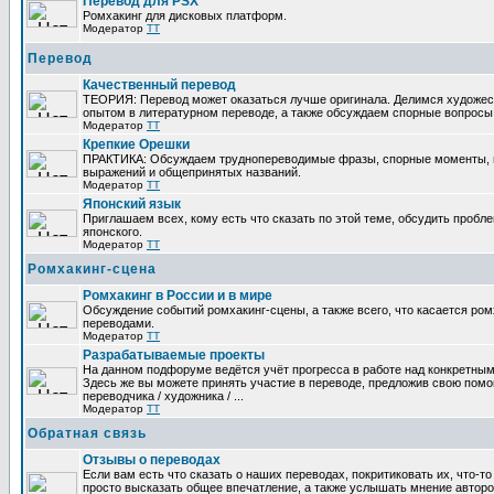
Перевод для PSX
Ромхакинг для дисковых платформ.
Модератор
TT
Перевод
Качественный перевод
ТЕОРИЯ: Перевод может оказаться лучше оригинала. Делимся художе
опытом в литературном переводе, а также обсуждаем спорные вопросы 
Модератор
TT
Крепкие Орешки
ПРАКТИКА: Обсуждаем труднопереводимые фразы, спорные моменты, 
выражений и общепринятых названий.
Модератор
TT
Японский язык
Приглашаем всех, кому есть что сказать по этой теме, обсудить пробл
японского.
Модератор
TT
Ромхакинг-сцена
Ромхакинг в России и в мире
Обсуждение событий ромхакинг-сцены, а также всего, что касается ромх
переводами.
Модератор
TT
Разрабатываемые проекты
На данном подфоруме ведётся учёт прогресса в работе над конкретным
Здесь же вы можете принять участие в переводе, предложив свою помощ
переводчика / художника / ...
Модератор
TT
Обратная связь
Отзывы о переводах
Если вам есть что сказать о наших переводах, покритиковать их, что-т
просто высказать общее впечатление, а также услышать мнение авторо