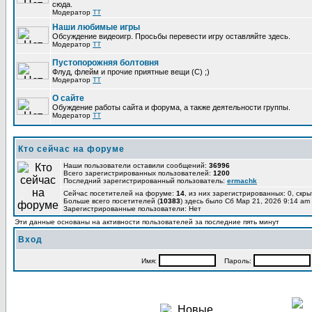
сюда.
Модератор
TT
Наши любимые игры
Обсуждение видеоигр. Просьбы перевести игру оставляйте здесь.
Модератор
TT
Пустопорожняя болтовня
Флуд, флейм и прочие приятные вещи (C) ;)
Модератор
TT
О сайте
Обуждение работы сайта и форума, а также деятельности группы.
Модератор
TT
Кто сейчас на форуме
Наши пользователи оставили сообщений:
36996
Всего зарегистрированных пользователей:
1200
Последний зарегистрированный пользователь:
ermachk
Сейчас посетителей на форуме:
14
, из них зарегистрированных: 0, скры
Больше всего посетителей (
10383
) здесь было Сб Мар 21, 2026 9:14 am
Зарегистрированные пользователи: Нет
Эти данные основаны на активности пользователей за последние пять минут
Вход
Имя:
Пароль: