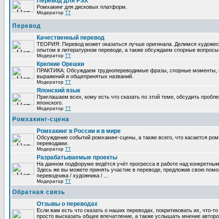
Перевод для PSX
Ромхакинг для дисковых платформ.
Модератор
TT
Перевод
Качественный перевод
ТЕОРИЯ: Перевод может оказаться лучше оригинала. Делимся художе
опытом в литературном переводе, а также обсуждаем спорные вопросы 
Модератор
TT
Крепкие Орешки
ПРАКТИКА: Обсуждаем труднопереводимые фразы, спорные моменты, 
выражений и общепринятых названий.
Модератор
TT
Японский язык
Приглашаем всех, кому есть что сказать по этой теме, обсудить пробл
японского.
Модератор
TT
Ромхакинг-сцена
Ромхакинг в России и в мире
Обсуждение событий ромхакинг-сцены, а также всего, что касается ромх
переводами.
Модератор
TT
Разрабатываемые проекты
На данном подфоруме ведётся учёт прогресса в работе над конкретным
Здесь же вы можете принять участие в переводе, предложив свою помощ
переводчика / художника / ...
Модератор
TT
Обратная связь
Отзывы о переводах
Если вам есть что сказать о наших переводах, покритиковать их, что-т
просто высказать общее впечатление, а также услышать мнение авторо