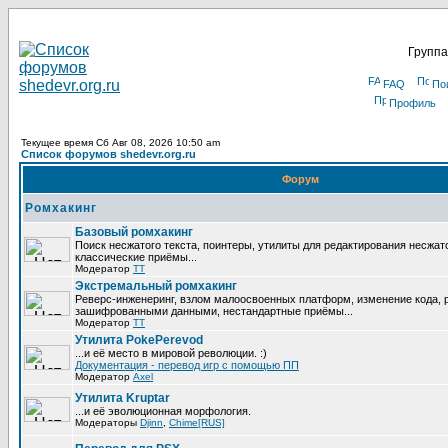
Группа
FAQ
По
Профиль
Текущее время Сб Авг 08, 2026 10:50 am
Список форумов shedevr.org.ru
Форум
Ромхакинг
Базовый ромхакинг
Поиск несжатого текста, поинтеры, утилиты для редактирования несжат
классические приёмы...
Модератор
TT
Экстремальный ромхакинг
Реверс-инженеринг, взлом малоосвоенных платформ, изменение кода, 
зашифрованными данными, нестандартные приёмы...
Модератор
TT
Утилита PokePerevod
...и её место в мировой революции. :)
Документация - перевод игр с помощью ПП
Модератор
Axel
Утилита Kruptar
...и её эволюционная морфология.
Модераторы
Djinn
,
Chime[RUS]