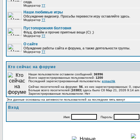
сюда.
Модератор
TT
Наши любимые игры
Обсуждение видеоигр. Просьбы перевести игру оставляйте здесь.
Модератор
TT
Пустопорожняя болтовня
Флуд, флейм и прочие приятные вещи (C) ;)
Модератор
TT
О сайте
Обуждение работы сайта и форума, а также деятельности группы.
Модератор
TT
Кто сейчас на форуме
Наши пользователи оставили сообщений:
36996
Всего зарегистрированных пользователей:
1200
Последний зарегистрированный пользователь:
ermachk
Сейчас посетителей на форуме:
56
, из них зарегистрированных: 0, скры
Больше всего посетителей (
10383
) здесь было Сб Мар 21, 2026 9:14 am
Зарегистрированные пользователи: Нет
Эти данные основаны на активности пользователей за последние пять минут
Вход
Имя:
Пароль: