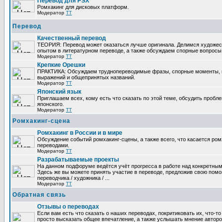
Перевод для PSX
Ромхакинг для дисковых платформ.
Модератор
TT
Перевод
Качественный перевод
ТЕОРИЯ: Перевод может оказаться лучше оригинала. Делимся художе
опытом в литературном переводе, а также обсуждаем спорные вопросы 
Модератор
TT
Крепкие Орешки
ПРАКТИКА: Обсуждаем труднопереводимые фразы, спорные моменты, 
выражений и общепринятых названий.
Модератор
TT
Японский язык
Приглашаем всех, кому есть что сказать по этой теме, обсудить пробл
японского.
Модератор
TT
Ромхакинг-сцена
Ромхакинг в России и в мире
Обсуждение событий ромхакинг-сцены, а также всего, что касается ромх
переводами.
Модератор
TT
Разрабатываемые проекты
На данном подфоруме ведётся учёт прогресса в работе над конкретным
Здесь же вы можете принять участие в переводе, предложив свою помощ
переводчика / художника / ...
Модератор
TT
Обратная связь
Отзывы о переводах
Если вам есть что сказать о наших переводах, покритиковать их, что-т
просто высказать общее впечатление, а также услышать мнение авторо