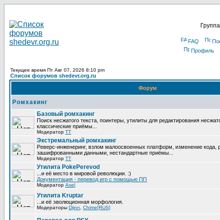
Группа
FAQ
По
Профиль
Текущее время Пт Авг 07, 2026 8:10 pm
Список форумов shedevr.org.ru
Форум
Ромхакинг
Базовый ромхакинг
Поиск несжатого текста, поинтеры, утилиты для редактирования несжат
классические приёмы...
Модератор
TT
Экстремальный ромхакинг
Реверс-инженеринг, взлом малоосвоенных платформ, изменение кода, 
зашифрованными данными, нестандартные приёмы...
Модератор
TT
Утилита PokePerevod
...и её место в мировой революции. :)
Документация - перевод игр с помощью ПП
Модератор
Axel
Утилита Kruptar
...и её эволюционная морфология.
Модераторы
Djinn
,
Chime[RUS]