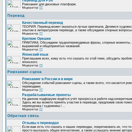
Перевод для PSX
Ромхакинг для дисковых платформ.
Модератор
TT
Перевод
Качественный перевод
ТЕОРИЯ: Перевод может оказаться лучше оригинала. Делимся художе
опытом в литературном переводе, а также обсуждаем спорные вопросы 
Модератор
TT
Крепкие Орешки
ПРАКТИКА: Обсуждаем труднопереводимые фразы, спорные моменты, 
выражений и общепринятых названий.
Модератор
TT
Японский язык
Приглашаем всех, кому есть что сказать по этой теме, обсудить пробл
японского.
Модератор
TT
Ромхакинг-сцена
Ромхакинг в России и в мире
Обсуждение событий ромхакинг-сцены, а также всего, что касается ромх
переводами.
Модератор
TT
Разрабатываемые проекты
На данном подфоруме ведётся учёт прогресса в работе над конкретным
Здесь же вы можете принять участие в переводе, предложив свою помощ
переводчика / художника / ...
Модератор
TT
Обратная связь
Отзывы о переводах
Если вам есть что сказать о наших переводах, покритиковать их, что-т
просто высказать общее впечатление, а также услышать мнение авторо