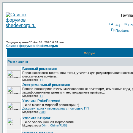
Группа
FAQ
По
Профиль
Текущее время Сб Авг 08, 2026 6:31 am
Список форумов shedevr.org.ru
Форум
Ромхакинг
Базовый ромхакинг
Поиск несжатого текста, поинтеры, утилиты для редактирования несжат
классические приёмы...
Модератор
TT
Экстремальный ромхакинг
Реверс-инженеринг, взлом малоосвоенных платформ, изменение кода, 
зашифрованными данными, нестандартные приёмы...
Модератор
TT
Утилита PokePerevod
...и её место в мировой революции. :)
Документация - перевод игр с помощью ПП
Модератор
Axel
Утилита Kruptar
...и её эволюционная морфология.
Модераторы
Djinn
,
Chime[RUS]