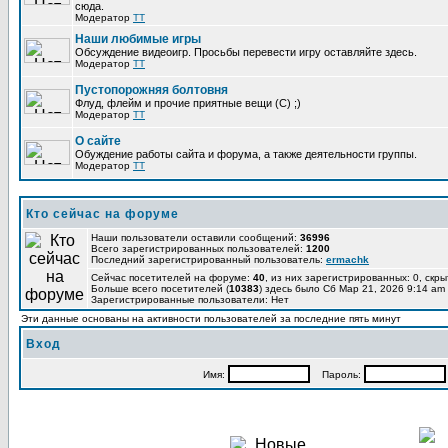
сюда.
Модератор
TT
Наши любимые игры
Обсуждение видеоигр. Просьбы перевести игру оставляйте здесь.
Модератор
TT
Пустопорожняя болтовня
Флуд, флейм и прочие приятные вещи (C) ;)
Модератор
TT
О сайте
Обуждение работы сайта и форума, а также деятельности группы.
Модератор
TT
Кто сейчас на форуме
Наши пользователи оставили сообщений:
36996
Всего зарегистрированных пользователей:
1200
Последний зарегистрированный пользователь:
ermachk
Сейчас посетителей на форуме:
40
, из них зарегистрированных: 0, скры
Больше всего посетителей (
10383
) здесь было Сб Мар 21, 2026 9:14 am
Зарегистрированные пользователи: Нет
Эти данные основаны на активности пользователей за последние пять минут
Вход
Имя:
Пароль: