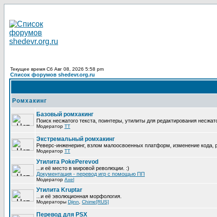
Текущее время Сб Авг 08, 2026 5:58 pm
Список форумов shedevr.org.ru
Ромхакинг
Базовый ромхакинг
Поиск несжатого текста, поинтеры, утилиты для редактирования несжат
Модератор
TT
Экстремальный ромхакинг
Реверс-инженеринг, взлом малоосвоенных платформ, изменение кода,
Модератор
TT
Утилита PokePerevod
...и её место в мировой революции. :)
Документация - перевод игр с помощью ПП
Модератор
Axel
Утилита Kruptar
...и её эволюционная морфология.
Модераторы
Djinn
,
Chime[RUS]
Перевод для PSX