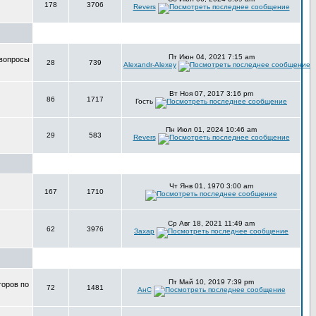
178
3706
Revers
Пт Июн 04, 2021 7:15 am
 вопросы
28
739
Alexandr-Alexey
Вт Ноя 07, 2017 3:16 pm
86
1717
Гость
Пн Июл 01, 2024 10:46 am
29
583
Revers
Чт Янв 01, 1970 3:00 am
167
1710
Ср Авг 18, 2021 11:49 am
62
3976
Захар
Пт Май 10, 2019 7:39 pm
торов по
72
1481
АнС