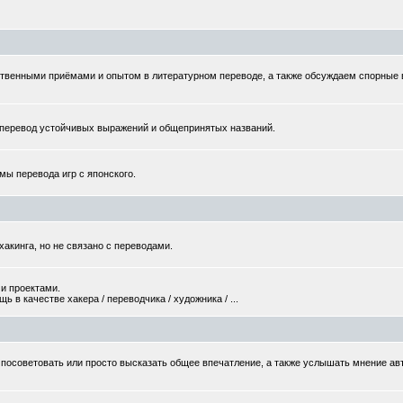
твенными приёмами и опытом в литературном переводе, а также обсуждаем спорные
еревод устойчивых выражений и общепринятых названий.
мы перевода игр с японского.
хакинга, но не связано с переводами.
и проектами.
 в качестве хакера / переводчика / художника / ...
то посоветовать или просто высказать общее впечатление, а также услышать мнение ав