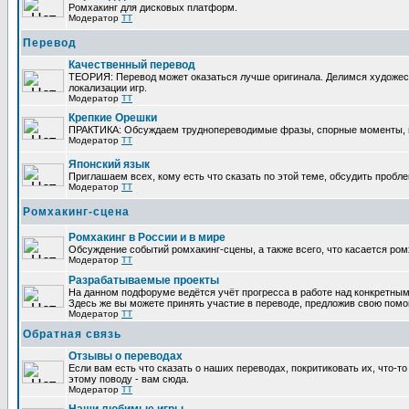
Ромхакинг для дисковых платформ.
Модератор
TT
Перевод
Качественный перевод
ТЕОРИЯ: Перевод может оказаться лучше оригинала. Делимся художес
локализации игр.
Модератор
TT
Крепкие Орешки
ПРАКТИКА: Обсуждаем труднопереводимые фразы, спорные моменты, п
Модератор
TT
Японский язык
Приглашаем всех, кому есть что сказать по этой теме, обсудить пробле
Модератор
TT
Ромхакинг-сцена
Ромхакинг в России и в мире
Обсуждение событий ромхакинг-сцены, а также всего, что касается ром
Модератор
TT
Разрабатываемые проекты
На данном подфоруме ведётся учёт прогресса в работе над конкретным
Здесь же вы можете принять участие в переводе, предложив свою помощь
Модератор
TT
Обратная связь
Отзывы о переводах
Если вам есть что сказать о наших переводах, покритиковать их, что-
этому поводу - вам сюда.
Модератор
TT