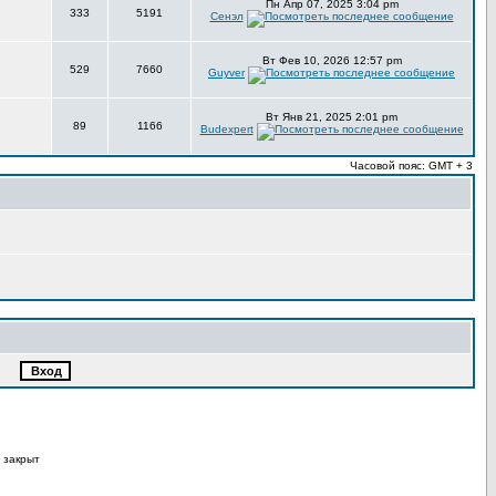
Пн Апр 07, 2025 3:04 pm
333
5191
Сенэл
Вт Фев 10, 2026 12:57 pm
529
7660
Guyver
Вт Янв 21, 2025 2:01 pm
89
1166
Budexpert
Часовой пояс: GMT + 3
 закрыт