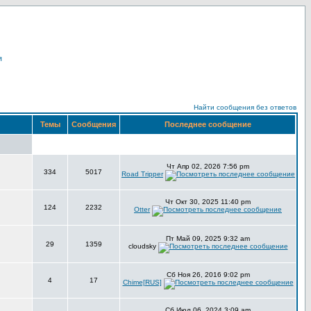
я
Найти сообщения без ответов
Темы
Сообщения
Последнее сообщение
Чт Апр 02, 2026 7:56 pm
334
5017
Road Tripper
Чт Окт 30, 2025 11:40 pm
124
2232
Otter
Пт Май 09, 2025 9:32 am
29
1359
cloudsky
Сб Ноя 26, 2016 9:02 pm
4
17
Chime[RUS]
Сб Июл 06, 2024 3:09 am