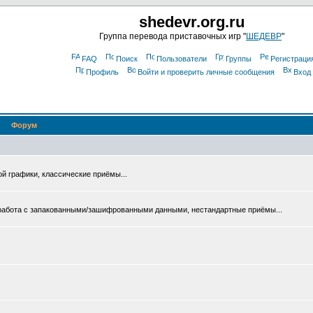
shedevr.org.ru
Группа перевода приставочных игр "
ШЕДЕВР
"
FAQ
Поиск
Пользователи
Группы
Регистраци
Профиль
Войти и проверить личные сообщения
Вход
Форум
ой графики, классические приёмы...
 работа с запакованными/зашифрованными данными, нестандартные приёмы...