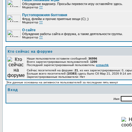
Наши любимые игры
Обсуждение видеоигр. Просьбы перевести игру оставляйте здесь.
Модератор
TT
Пустопорожняя болтовня
Флуд, флейм и прочие приятные вещи (C) ;)
Модератор
TT
О сайте
Обуждение работы сайта и форума, а также деятельности группы.
Модератор
TT
Кто сейчас на форуме
Наши пользователи оставили сообщений:
36996
Всего зарегистрированных пользователей:
1200
Последний зарегистрированный пользователь:
ermachk
Сейчас посетителей на форуме:
21
, из них зарегистрированных: 0, скры
Больше всего посетителей (
10383
) здесь было Сб Мар 21, 2026 9:14 am
Зарегистрированные пользователи: Нет
Эти данные основаны на активности пользователей за последние пять минут
Вход
Имя: