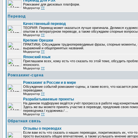
Перевод для PSX
Ромхакинг для дисковых платформ.
Модератор
TT
Перевод
Качественный перевод
ТЕОРИЯ: Перевод может оказаться лучше оригинала. Делимся художе
опытом в литературном переводе, а также обсуждаем спорные вопросы 
Модератор
TT
Крепкие Орешки
ПРАКТИКА: Обсуждаем труднопереводимые фразы, спорные моменты, 
выражений и общепринятых названий.
Модератор
TT
Японский язык
Приглашаем всех, кому есть что сказать по этой теме, обсудить пробл
японского.
Модератор
TT
Ромхакинг-сцена
Ромхакинг в России и в мире
Обсуждение событий ромхакинг-сцены, а также всего, что касается ромх
переводами.
Модератор
TT
Разрабатываемые проекты
На данном подфоруме ведётся учёт прогресса в работе над конкретным
Здесь же вы можете принять участие в переводе, предложив свою помощ
переводчика / художника / ...
Модератор
TT
Обратная связь
Отзывы о переводах
Если вам есть что сказать о наших переводах, покритиковать их, что-т
просто высказать общее впечатление, а также услышать мнение авторо