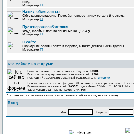
сюда.
Модератор
TT
Наши любимые игры
Обсуждение видеоигр. Просьбы перевести игру оставляйте здесь.
Модератор
TT
Пустопорожняя болтовня
Флуд, флейм и прочие приятные вещи (C) ;)
Модератор
TT
О сайте
Обуждение работы сайта и форума, а также деятельности группы.
Модератор
TT
Кто сейчас на форуме
Наши пользователи оставили сообщений:
36996
Всего зарегистрированных пользователей:
1200
Последний зарегистрированный пользователь:
ermachk
Сейчас посетителей на форуме:
20
, из них зарегистрированных: 0, скры
Больше всего посетителей (
10383
) здесь было Сб Мар 21, 2026 9:14 am
Зарегистрированные пользователи: Нет
Эти данные основаны на активности пользователей за последние пять минут
Вход
Имя:
Пароль: