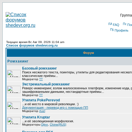
Группа
FAQ
По
Профиль
Текущее время Вс Авг 09, 2026 11:04 am
Список форумов shedevr.org.ru
Форум
Ромхакинг
Базовый ромхакинг
Поиск несжатого текста, поинтеры, утилиты для редактирования несжат
классические приёмы...
Модератор
TT
Экстремальный ромхакинг
Реверс-инженеринг, взлом малоосвоенных платформ, изменение кода, 
зашифрованными данными, нестандартные приёмы...
Модератор
TT
Утилита PokePerevod
...и её место в мировой революции. :)
Документация - перевод игр с помощью ПП
Модератор
Axel
Утилита Kruptar
...и её эволюционная морфология.
Модераторы
Djinn
,
Chime[RUS]