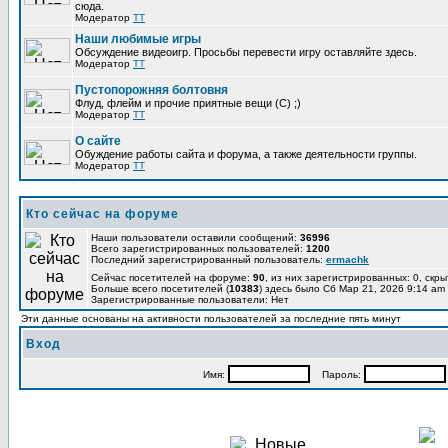
сюда.
Модератор
TT
Наши любимые игры
Обсуждение видеоигр. Просьбы перевести игру оставляйте здесь.
Модератор
TT
Пустопорожняя болтовня
Флуд, флейм и прочие приятные вещи (C) ;)
Модератор
TT
О сайте
Обуждение работы сайта и форума, а также деятельности группы.
Модератор
TT
Кто сейчас на форуме
Наши пользователи оставили сообщений:
36996
Всего зарегистрированных пользователей:
1200
Последний зарегистрированный пользователь:
ermachk
Сейчас посетителей на форуме:
90
, из них зарегистрированных: 0, скры
Больше всего посетителей (
10383
) здесь было Сб Мар 21, 2026 9:14 am
Зарегистрированные пользователи: Нет
Эти данные основаны на активности пользователей за последние пять минут
Вход
Имя:
Пароль: