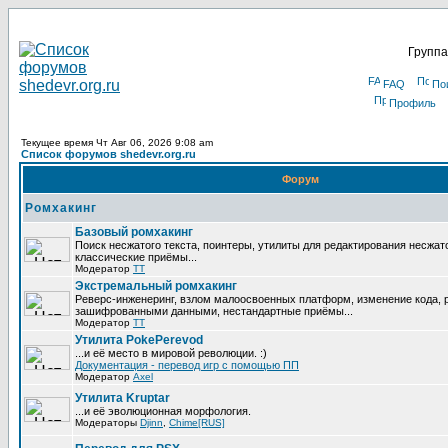
Группа
FAQ
По
Профиль
Текущее время Чт Авг 06, 2026 9:08 am
Список форумов shedevr.org.ru
Форум
Ромхакинг
Базовый ромхакинг
Поиск несжатого текста, поинтеры, утилиты для редактирования несжат
классические приёмы...
Модератор
TT
Экстремальный ромхакинг
Реверс-инженеринг, взлом малоосвоенных платформ, изменение кода, 
зашифрованными данными, нестандартные приёмы...
Модератор
TT
Утилита PokePerevod
...и её место в мировой революции. :)
Документация - перевод игр с помощью ПП
Модератор
Axel
Утилита Kruptar
...и её эволюционная морфология.
Модераторы
Djinn
,
Chime[RUS]