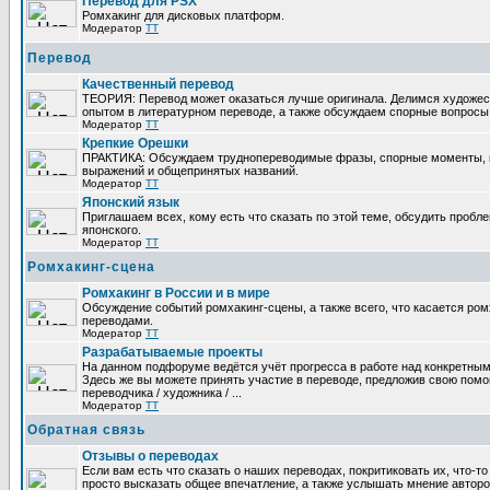
Перевод для PSX
Ромхакинг для дисковых платформ.
Модератор
TT
Перевод
Качественный перевод
ТЕОРИЯ: Перевод может оказаться лучше оригинала. Делимся художе
опытом в литературном переводе, а также обсуждаем спорные вопросы 
Модератор
TT
Крепкие Орешки
ПРАКТИКА: Обсуждаем труднопереводимые фразы, спорные моменты, 
выражений и общепринятых названий.
Модератор
TT
Японский язык
Приглашаем всех, кому есть что сказать по этой теме, обсудить пробл
японского.
Модератор
TT
Ромхакинг-сцена
Ромхакинг в России и в мире
Обсуждение событий ромхакинг-сцены, а также всего, что касается ромх
переводами.
Модератор
TT
Разрабатываемые проекты
На данном подфоруме ведётся учёт прогресса в работе над конкретным
Здесь же вы можете принять участие в переводе, предложив свою помощ
переводчика / художника / ...
Модератор
TT
Обратная связь
Отзывы о переводах
Если вам есть что сказать о наших переводах, покритиковать их, что-т
просто высказать общее впечатление, а также услышать мнение авторо