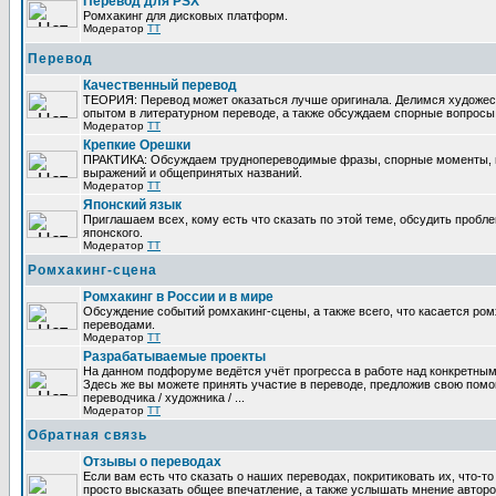
Перевод для PSX
Ромхакинг для дисковых платформ.
Модератор
TT
Перевод
Качественный перевод
ТЕОРИЯ: Перевод может оказаться лучше оригинала. Делимся художе
опытом в литературном переводе, а также обсуждаем спорные вопросы 
Модератор
TT
Крепкие Орешки
ПРАКТИКА: Обсуждаем труднопереводимые фразы, спорные моменты, 
выражений и общепринятых названий.
Модератор
TT
Японский язык
Приглашаем всех, кому есть что сказать по этой теме, обсудить пробл
японского.
Модератор
TT
Ромхакинг-сцена
Ромхакинг в России и в мире
Обсуждение событий ромхакинг-сцены, а также всего, что касается ромх
переводами.
Модератор
TT
Разрабатываемые проекты
На данном подфоруме ведётся учёт прогресса в работе над конкретным
Здесь же вы можете принять участие в переводе, предложив свою помощ
переводчика / художника / ...
Модератор
TT
Обратная связь
Отзывы о переводах
Если вам есть что сказать о наших переводах, покритиковать их, что-т
просто высказать общее впечатление, а также услышать мнение авторо