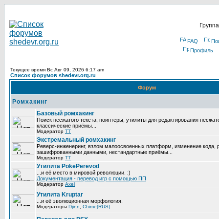
Группа
FAQ
По
Профиль
Текущее время Вс Авг 09, 2026 6:17 am
Список форумов shedevr.org.ru
Форум
Ромхакинг
Базовый ромхакинг
Поиск несжатого текста, поинтеры, утилиты для редактирования несжат
классические приёмы...
Модератор
TT
Экстремальный ромхакинг
Реверс-инженеринг, взлом малоосвоенных платформ, изменение кода, 
зашифрованными данными, нестандартные приёмы...
Модератор
TT
Утилита PokePerevod
...и её место в мировой революции. :)
Документация - перевод игр с помощью ПП
Модератор
Axel
Утилита Kruptar
...и её эволюционная морфология.
Модераторы
Djinn
,
Chime[RUS]