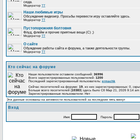
сюда.
Модератор
TT
Наши любимые игры
Обсуждение видеоигр. Просьбы перевести игру оставляйте здесь.
Модератор
TT
Пустопорожняя болтовня
Флуд, флейм и прочие приятные вещи (C) ;)
Модератор
TT
О сайте
Обуждение работы сайта и форума, а также деятельности группы.
Модератор
TT
Кто сейчас на форуме
Наши пользователи оставили сообщений:
36996
Всего зарегистрированных пользователей:
1200
Последний зарегистрированный пользователь:
ermachk
Сейчас посетителей на форуме:
19
, из них зарегистрированных: 0, скры
Больше всего посетителей (
10383
) здесь было Сб Мар 21, 2026 9:14 am
Зарегистрированные пользователи: Нет
Эти данные основаны на активности пользователей за последние пять минут
Вход
Имя:
Пароль: