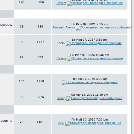
178
3706
Revers
Пт Июн 04, 2021 7:15 am
 вопросы
28
739
Alexandr-Alexey
Вт Ноя 07, 2017 3:16 pm
86
1717
Гость
Пн Июл 01, 2024 10:46 am
29
583
Revers
Чт Янв 01, 1970 3:00 am
167
1710
Ср Авг 18, 2021 11:49 am
62
3976
Захар
Пт Май 10, 2019 7:39 pm
торов по
72
1481
АнС