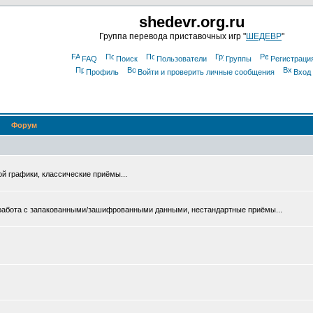
shedevr.org.ru
Группа перевода приставочных игр "
ШЕДЕВР
"
FAQ
Поиск
Пользователи
Группы
Регистраци
Профиль
Войти и проверить личные сообщения
Вход
Форум
ой графики, классические приёмы...
 работа с запакованными/зашифрованными данными, нестандартные приёмы...