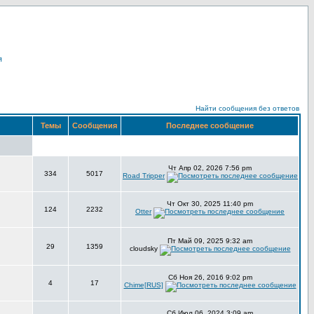
я
Найти сообщения без ответов
Темы
Сообщения
Последнее сообщение
Чт Апр 02, 2026 7:56 pm
334
5017
Road Tripper
Чт Окт 30, 2025 11:40 pm
124
2232
Otter
Пт Май 09, 2025 9:32 am
29
1359
cloudsky
Сб Ноя 26, 2016 9:02 pm
4
17
Chime[RUS]
Сб Июл 06, 2024 3:09 am