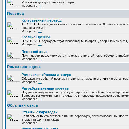
Ромхакинг для дисковых платформ.
Модератор
TT
Перевод
Качественный перевод
ТЕОРИЯ: Перевод может оказаться лучше оригинала. Делимся художес
локализации игр.
Модератор
TT
Крепкие Орешки
ПРАКТИКА: Обсуждаем труднопереводимые фразы, спорные моменты, п
Модератор
TT
Японский язык
Приглашаем всех, кому есть что сказать по этой теме, обсудить пробле
Модератор
TT
Ромхакинг-сцена
Ромхакинг в России и в мире
Обсуждение событий ромхакинг-сцены, а также всего, что касается ром
Модератор
TT
Разрабатываемые проекты
На данном подфоруме ведётся учёт прогресса в работе над конкретным
Здесь же вы можете принять участие в переводе, предложив свою помощь
Модератор
TT
Обратная связь
Отзывы о переводах
Если вам есть что сказать о наших переводах, покритиковать их, что-
этому поводу - вам сюда.
Модератор
TT