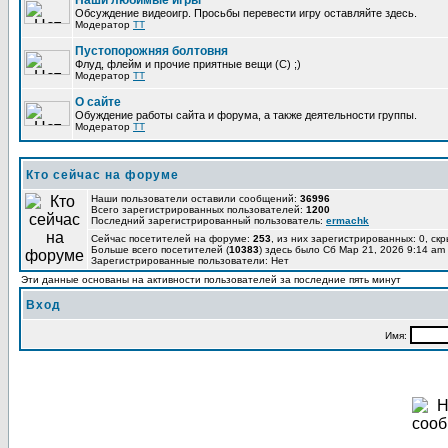
Наши любимые игры
Обсуждение видеоигр. Просьбы перевести игру оставляйте здесь.
Модератор
TT
Пустопорожняя болтовня
Флуд, флейм и прочие приятные вещи (C) ;)
Модератор
TT
О сайте
Обуждение работы сайта и форума, а также деятельности группы.
Модератор
TT
Кто сейчас на форуме
Наши пользователи оставили сообщений:
36996
Всего зарегистрированных пользователей:
1200
Последний зарегистрированный пользователь:
ermachk
Сейчас посетителей на форуме:
253
, из них зарегистрированных: 0, ск
Больше всего посетителей (
10383
) здесь было Сб Мар 21, 2026 9:14 am
Зарегистрированные пользователи: Нет
Эти данные основаны на активности пользователей за последние пять минут
Вход
Имя: