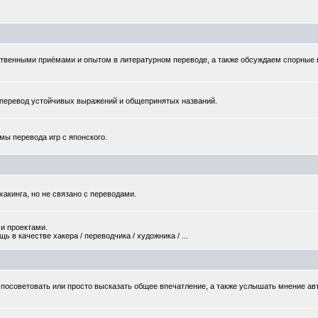
твенными приёмами и опытом в литературном переводе, а также обсуждаем спорные
еревод устойчивых выражений и общепринятых названий.
мы перевода игр с японского.
хакинга, но не связано с переводами.
и проектами.
 в качестве хакера / переводчика / художника / ...
то посоветовать или просто высказать общее впечатление, а также услышать мнение ав