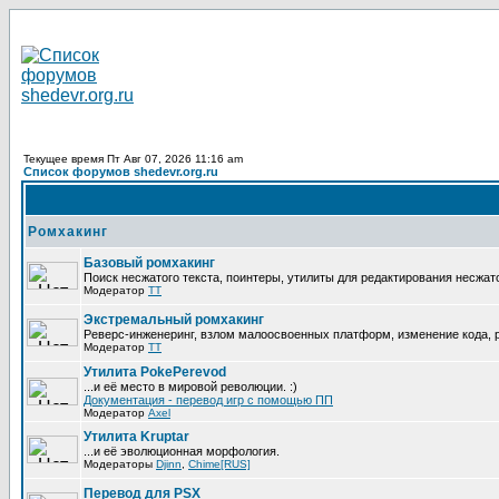
Текущее время Пт Авг 07, 2026 11:16 am
Список форумов shedevr.org.ru
Ромхакинг
Базовый ромхакинг
Поиск несжатого текста, поинтеры, утилиты для редактирования несжат
Модератор
TT
Экстремальный ромхакинг
Реверс-инженеринг, взлом малоосвоенных платформ, изменение кода,
Модератор
TT
Утилита PokePerevod
...и её место в мировой революции. :)
Документация - перевод игр с помощью ПП
Модератор
Axel
Утилита Kruptar
...и её эволюционная морфология.
Модераторы
Djinn
,
Chime[RUS]
Перевод для PSX