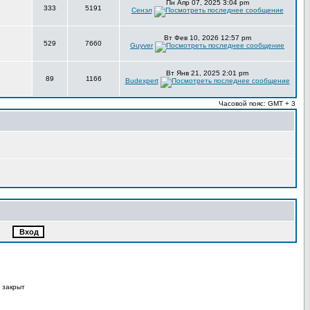
Пн Апр 07, 2025 3:04 pm
333
5191
Сенэл
Вт Фев 10, 2026 12:57 pm
529
7660
Guyver
Вт Янв 21, 2025 2:01 pm
89
1166
Budexpert
Часовой пояс: GMT + 3
 закрыт