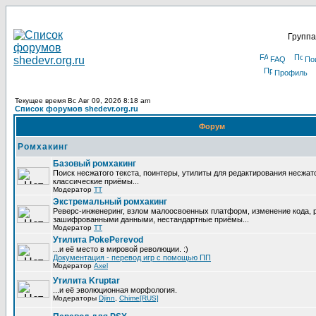
Группа
FAQ
По
Профиль
Текущее время Вс Авг 09, 2026 8:18 am
Список форумов shedevr.org.ru
Форум
Ромхакинг
Базовый ромхакинг
Поиск несжатого текста, поинтеры, утилиты для редактирования несжат
классические приёмы...
Модератор
TT
Экстремальный ромхакинг
Реверс-инженеринг, взлом малоосвоенных платформ, изменение кода, 
зашифрованными данными, нестандартные приёмы...
Модератор
TT
Утилита PokePerevod
...и её место в мировой революции. :)
Документация - перевод игр с помощью ПП
Модератор
Axel
Утилита Kruptar
...и её эволюционная морфология.
Модераторы
Djinn
,
Chime[RUS]