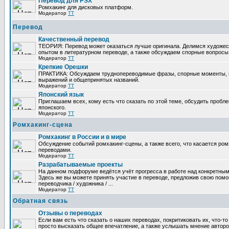
Перевод для PSX
Ромхакинг для дисковых платформ.
Модератор
TT
Перевод
Качественный перевод
ТЕОРИЯ: Перевод может оказаться лучше оригинала. Делимся художе
опытом в литературном переводе, а также обсуждаем спорные вопросы 
Модератор
TT
Крепкие Орешки
ПРАКТИКА: Обсуждаем труднопереводимые фразы, спорные моменты, 
выражений и общепринятых названий.
Модератор
TT
Японский язык
Приглашаем всех, кому есть что сказать по этой теме, обсудить пробл
японского.
Модератор
TT
Ромхакинг-сцена
Ромхакинг в России и в мире
Обсуждение событий ромхакинг-сцены, а также всего, что касается ромх
переводами.
Модератор
TT
Разрабатываемые проекты
На данном подфоруме ведётся учёт прогресса в работе над конкретным
Здесь же вы можете принять участие в переводе, предложив свою помощ
переводчика / художника / ...
Модератор
TT
Обратная связь
Отзывы о переводах
Если вам есть что сказать о наших переводах, покритиковать их, что-т
просто высказать общее впечатление, а также услышать мнение авторо