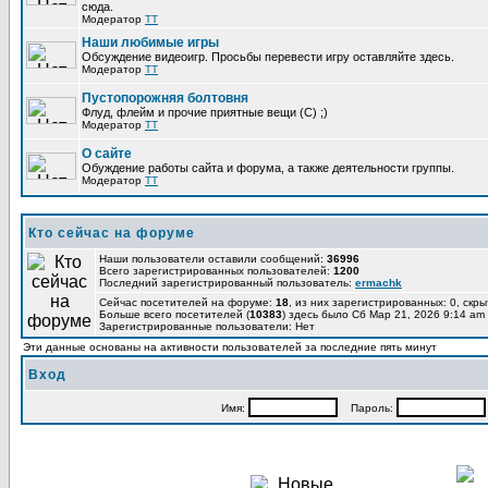
сюда.
Модератор
TT
Наши любимые игры
Обсуждение видеоигр. Просьбы перевести игру оставляйте здесь.
Модератор
TT
Пустопорожняя болтовня
Флуд, флейм и прочие приятные вещи (C) ;)
Модератор
TT
О сайте
Обуждение работы сайта и форума, а также деятельности группы.
Модератор
TT
Кто сейчас на форуме
Наши пользователи оставили сообщений:
36996
Всего зарегистрированных пользователей:
1200
Последний зарегистрированный пользователь:
ermachk
Сейчас посетителей на форуме:
18
, из них зарегистрированных: 0, скры
Больше всего посетителей (
10383
) здесь было Сб Мар 21, 2026 9:14 am
Зарегистрированные пользователи: Нет
Эти данные основаны на активности пользователей за последние пять минут
Вход
Имя:
Пароль: