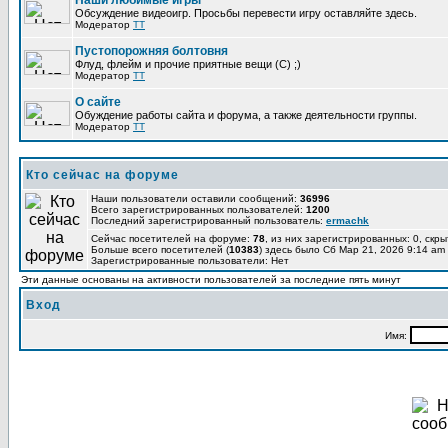
Наши любимые игры
Обсуждение видеоигр. Просьбы перевести игру оставляйте здесь.
Модератор
TT
Пустопорожняя болтовня
Флуд, флейм и прочие приятные вещи (C) ;)
Модератор
TT
О сайте
Обуждение работы сайта и форума, а также деятельности группы.
Модератор
TT
Кто сейчас на форуме
Наши пользователи оставили сообщений:
36996
Всего зарегистрированных пользователей:
1200
Последний зарегистрированный пользователь:
ermachk
Сейчас посетителей на форуме:
78
, из них зарегистрированных: 0, скры
Больше всего посетителей (
10383
) здесь было Сб Мар 21, 2026 9:14 am
Зарегистрированные пользователи: Нет
Эти данные основаны на активности пользователей за последние пять минут
Вход
Имя: