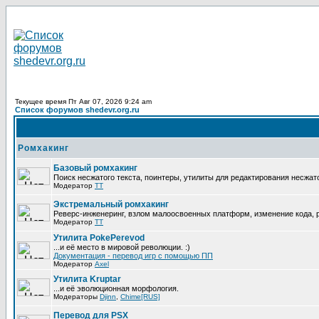
Текущее время Пт Авг 07, 2026 9:24 am
Список форумов shedevr.org.ru
Ромхакинг
Базовый ромхакинг
Поиск несжатого текста, поинтеры, утилиты для редактирования несжат
Модератор
TT
Экстремальный ромхакинг
Реверс-инженеринг, взлом малоосвоенных платформ, изменение кода,
Модератор
TT
Утилита PokePerevod
...и её место в мировой революции. :)
Документация - перевод игр с помощью ПП
Модератор
Axel
Утилита Kruptar
...и её эволюционная морфология.
Модераторы
Djinn
,
Chime[RUS]
Перевод для PSX