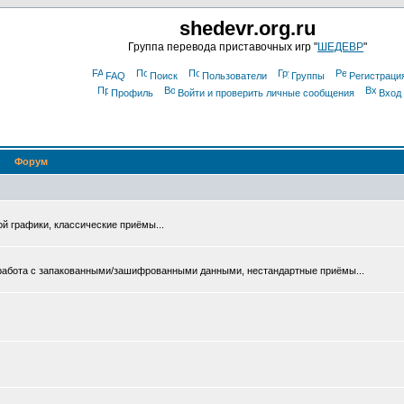
shedevr.org.ru
Группа перевода приставочных игр "
ШЕДЕВР
"
FAQ
Поиск
Пользователи
Группы
Регистраци
Профиль
Войти и проверить личные сообщения
Вход
Форум
ой графики, классические приёмы...
 работа с запакованными/зашифрованными данными, нестандартные приёмы...