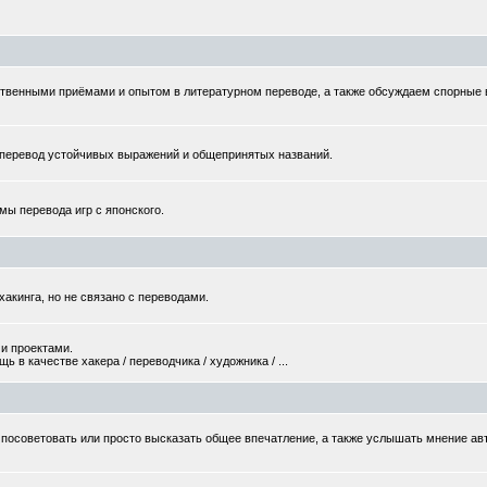
твенными приёмами и опытом в литературном переводе, а также обсуждаем спорные
еревод устойчивых выражений и общепринятых названий.
мы перевода игр с японского.
хакинга, но не связано с переводами.
и проектами.
 в качестве хакера / переводчика / художника / ...
то посоветовать или просто высказать общее впечатление, а также услышать мнение ав