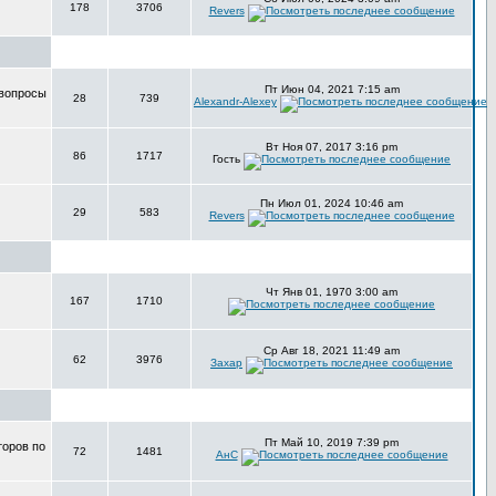
178
3706
Revers
Пт Июн 04, 2021 7:15 am
 вопросы
28
739
Alexandr-Alexey
Вт Ноя 07, 2017 3:16 pm
86
1717
Гость
Пн Июл 01, 2024 10:46 am
29
583
Revers
Чт Янв 01, 1970 3:00 am
167
1710
Ср Авг 18, 2021 11:49 am
62
3976
Захар
Пт Май 10, 2019 7:39 pm
торов по
72
1481
АнС