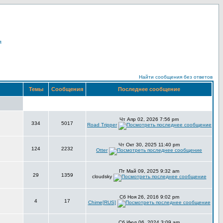
я
Найти сообщения без ответов
Темы
Сообщения
Последнее сообщение
Чт Апр 02, 2026 7:56 pm
334
5017
Road Tripper
Чт Окт 30, 2025 11:40 pm
124
2232
Otter
Пт Май 09, 2025 9:32 am
29
1359
cloudsky
Сб Ноя 26, 2016 9:02 pm
4
17
Chime[RUS]
Сб Июл 06, 2024 3:09 am