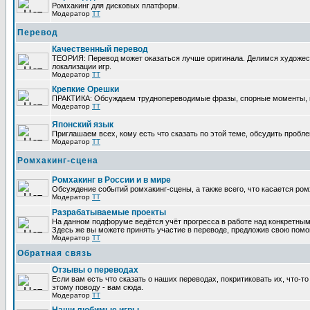
Ромхакинг для дисковых платформ.
Модератор
TT
Перевод
Качественный перевод
ТЕОРИЯ: Перевод может оказаться лучше оригинала. Делимся художес
локализации игр.
Модератор
TT
Крепкие Орешки
ПРАКТИКА: Обсуждаем труднопереводимые фразы, спорные моменты, п
Модератор
TT
Японский язык
Приглашаем всех, кому есть что сказать по этой теме, обсудить пробле
Модератор
TT
Ромхакинг-сцена
Ромхакинг в России и в мире
Обсуждение событий ромхакинг-сцены, а также всего, что касается ром
Модератор
TT
Разрабатываемые проекты
На данном подфоруме ведётся учёт прогресса в работе над конкретным
Здесь же вы можете принять участие в переводе, предложив свою помощь
Модератор
TT
Обратная связь
Отзывы о переводах
Если вам есть что сказать о наших переводах, покритиковать их, что-
этому поводу - вам сюда.
Модератор
TT