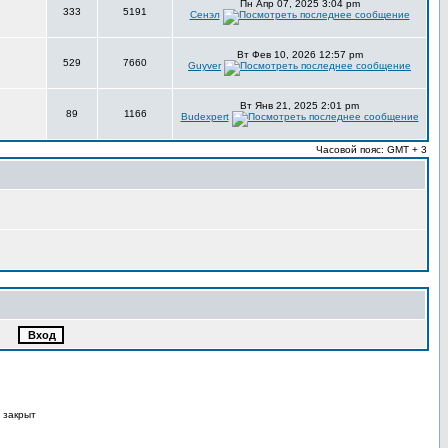
Пн Апр 07, 2025 3:04 pm
333
5191
Сенэл
Вт Фев 10, 2026 12:57 pm
529
7660
Guyver
Вт Янв 21, 2025 2:01 pm
89
1166
Budexpert
Часовой пояс: GMT + 3
 закрыт