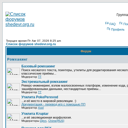
Группа
FAQ
По
Профиль
Текущее время Пт Авг 07, 2026 8:25 am
Список форумов shedevr.org.ru
Форум
Ромхакинг
Базовый ромхакинг
Поиск несжатого текста, поинтеры, утилиты для редактирования несжат
классические приёмы...
Модератор
TT
Экстремальный ромхакинг
Реверс-инженеринг, взлом малоосвоенных платформ, изменение кода, 
зашифрованными данными, нестандартные приёмы...
Модератор
TT
Утилита PokePerevod
...и её место в мировой революции. :)
Документация - перевод игр с помощью ПП
Модератор
Axel
Утилита Kruptar
...и её эволюционная морфология.
Модераторы
Djinn
,
Chime[RUS]