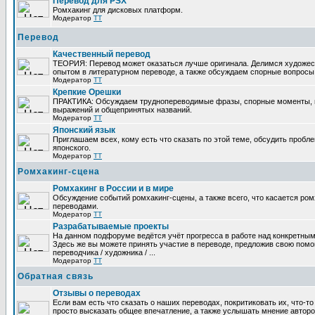
Перевод для PSX
Ромхакинг для дисковых платформ.
Модератор
TT
Перевод
Качественный перевод
ТЕОРИЯ: Перевод может оказаться лучше оригинала. Делимся художе
опытом в литературном переводе, а также обсуждаем спорные вопросы 
Модератор
TT
Крепкие Орешки
ПРАКТИКА: Обсуждаем труднопереводимые фразы, спорные моменты, 
выражений и общепринятых названий.
Модератор
TT
Японский язык
Приглашаем всех, кому есть что сказать по этой теме, обсудить пробл
японского.
Модератор
TT
Ромхакинг-сцена
Ромхакинг в России и в мире
Обсуждение событий ромхакинг-сцены, а также всего, что касается ромх
переводами.
Модератор
TT
Разрабатываемые проекты
На данном подфоруме ведётся учёт прогресса в работе над конкретным
Здесь же вы можете принять участие в переводе, предложив свою помощ
переводчика / художника / ...
Модератор
TT
Обратная связь
Отзывы о переводах
Если вам есть что сказать о наших переводах, покритиковать их, что-т
просто высказать общее впечатление, а также услышать мнение авторо