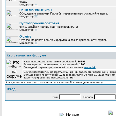
сюда.
Модератор
TT
Наши любимые игры
Обсуждение видеоигр. Просьбы перевести игру оставляйте здесь.
Модератор
TT
Пустопорожняя болтовня
Флуд, флейм и прочие приятные вещи (C) ;)
Модератор
TT
О сайте
Обуждение работы сайта и форума, а также деятельности группы.
Модератор
TT
Кто сейчас на форуме
Наши пользователи оставили сообщений:
36996
Всего зарегистрированных пользователей:
1200
Последний зарегистрированный пользователь:
ermachk
Сейчас посетителей на форуме:
67
, из них зарегистрированных: 0, скры
Больше всего посетителей (
10383
) здесь было Сб Мар 21, 2026 9:14 am
Зарегистрированные пользователи: Нет
Эти данные основаны на активности пользователей за последние пять минут
Вход
Имя:
Пароль: