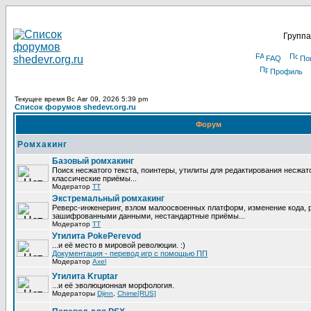
Группа
FAQ
По
Профиль
Текущее время Вс Авг 09, 2026 5:39 pm
Список форумов shedevr.org.ru
Форум
Ромхакинг
Базовый ромхакинг
Поиск несжатого текста, поинтеры, утилиты для редактирования несжат
классические приёмы...
Модератор
TT
Экстремальный ромхакинг
Реверс-инженеринг, взлом малоосвоенных платформ, изменение кода, 
зашифрованными данными, нестандартные приёмы...
Модератор
TT
Утилита PokePerevod
...и её место в мировой революции. :)
Документация - перевод игр с помощью ПП
Модератор
Axel
Утилита Kruptar
...и её эволюционная морфология.
Модераторы
Djinn
,
Chime[RUS]