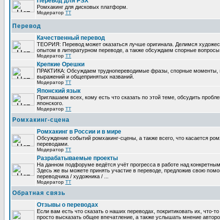
Перевод для PSX
Ромхакинг для дисковых платформ.
Модератор
TT
Перевод
Качественный перевод
ТЕОРИЯ: Перевод может оказаться лучше оригинала. Делимся художе
опытом в литературном переводе, а также обсуждаем спорные вопросы 
Модератор
TT
Крепкие Орешки
ПРАКТИКА: Обсуждаем труднопереводимые фразы, спорные моменты, 
выражений и общепринятых названий.
Модератор
TT
Японский язык
Приглашаем всех, кому есть что сказать по этой теме, обсудить пробл
японского.
Модератор
TT
Ромхакинг-сцена
Ромхакинг в России и в мире
Обсуждение событий ромхакинг-сцены, а также всего, что касается ромх
переводами.
Модератор
TT
Разрабатываемые проекты
На данном подфоруме ведётся учёт прогресса в работе над конкретным
Здесь же вы можете принять участие в переводе, предложив свою помощ
переводчика / художника / ...
Модератор
TT
Обратная связь
Отзывы о переводах
Если вам есть что сказать о наших переводах, покритиковать их, что-т
просто высказать общее впечатление, а также услышать мнение авторо