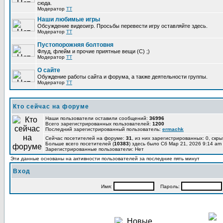
сюда.
Модератор
TT
Наши любимые игры
Обсуждение видеоигр. Просьбы перевести игру оставляйте здесь.
Модератор
TT
Пустопорожняя болтовня
Флуд, флейм и прочие приятные вещи (C) ;)
Модератор
TT
О сайте
Обуждение работы сайта и форума, а также деятельности группы.
Модератор
TT
Кто сейчас на форуме
Наши пользователи оставили сообщений:
36996
Всего зарегистрированных пользователей:
1200
Последний зарегистрированный пользователь:
ermachk
Сейчас посетителей на форуме:
31
, из них зарегистрированных: 0, скры
Больше всего посетителей (
10383
) здесь было Сб Мар 21, 2026 9:14 am
Зарегистрированные пользователи: Нет
Эти данные основаны на активности пользователей за последние пять минут
Вход
Имя:
Пароль: