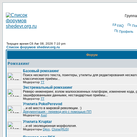
Группа
FAQ
По
Профиль
Текущее время Сб Авг 08, 2026 7:10 pm
Список форумов shedevr.org.ru
Форум
Ромхакинг
Базовый ромхакинг
Поиск несжатого текста, поинтеры, утилиты для редактирования несжат
классические приёмы...
Модератор
TT
Экстремальный ромхакинг
Реверс-инженеринг, взлом малоосвоенных платформ, изменение кода, 
зашифрованными данными, нестандартные приёмы...
Модератор
TT
Утилита PokePerevod
...и её место в мировой революции. :)
Документация - перевод игр с помощью ПП
Модератор
Axel
Утилита Kruptar
...и её эволюционная морфология.
Модераторы
Djinn
,
Chime[RUS]