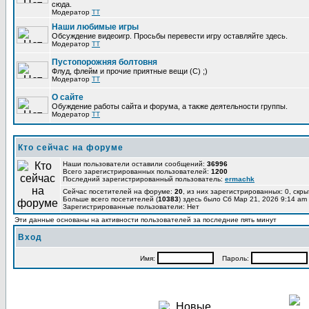
сюда.
Модератор
TT
Наши любимые игры
Обсуждение видеоигр. Просьбы перевести игру оставляйте здесь.
Модератор
TT
Пустопорожняя болтовня
Флуд, флейм и прочие приятные вещи (C) ;)
Модератор
TT
О сайте
Обуждение работы сайта и форума, а также деятельности группы.
Модератор
TT
Кто сейчас на форуме
Наши пользователи оставили сообщений:
36996
Всего зарегистрированных пользователей:
1200
Последний зарегистрированный пользователь:
ermachk
Сейчас посетителей на форуме:
20
, из них зарегистрированных: 0, скры
Больше всего посетителей (
10383
) здесь было Сб Мар 21, 2026 9:14 am
Зарегистрированные пользователи: Нет
Эти данные основаны на активности пользователей за последние пять минут
Вход
Имя:
Пароль: