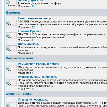
Перевод для PSX
Ромхакинг для дисковых платформ.
Модератор
TT
Перевод
Качественный перевод
ТЕОРИЯ: Перевод может оказаться лучше оригинала. Делимся художе
опытом в литературном переводе, а также обсуждаем спорные вопросы 
Модератор
TT
Крепкие Орешки
ПРАКТИКА: Обсуждаем труднопереводимые фразы, спорные моменты, 
выражений и общепринятых названий.
Модератор
TT
Японский язык
Приглашаем всех, кому есть что сказать по этой теме, обсудить пробл
японского.
Модератор
TT
Ромхакинг-сцена
Ромхакинг в России и в мире
Обсуждение событий ромхакинг-сцены, а также всего, что касается ромх
переводами.
Модератор
TT
Разрабатываемые проекты
На данном подфоруме ведётся учёт прогресса в работе над конкретным
Здесь же вы можете принять участие в переводе, предложив свою помощ
переводчика / художника / ...
Модератор
TT
Обратная связь
Отзывы о переводах
Если вам есть что сказать о наших переводах, покритиковать их, что-т
просто высказать общее впечатление, а также услышать мнение авторо