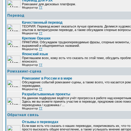
Перевод для PSX
Ромхакинг для дисковых платформ.
Модератор
TT
Перевод
Качественный перевод
ТЕОРИЯ: Перевод может оказаться лучше оригинала. Делимся художе
опытом в литературном переводе, а также обсуждаем спорные вопросы 
Модератор
TT
Крепкие Орешки
ПРАКТИКА: Обсуждаем труднопереводимые фразы, спорные моменты, 
выражений и общепринятых названий.
Модератор
TT
Японский язык
Приглашаем всех, кому есть что сказать по этой теме, обсудить пробл
японского.
Модератор
TT
Ромхакинг-сцена
Ромхакинг в России и в мире
Обсуждение событий ромхакинг-сцены, а также всего, что касается ромх
переводами.
Модератор
TT
Разрабатываемые проекты
На данном подфоруме ведётся учёт прогресса в работе над конкретным
Здесь же вы можете принять участие в переводе, предложив свою помощ
переводчика / художника / ...
Модератор
TT
Обратная связь
Отзывы о переводах
Если вам есть что сказать о наших переводах, покритиковать их, что-т
просто высказать общее впечатление, а также услышать мнение авторо