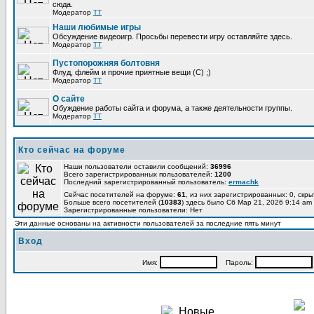
сюда.
Модератор
TT
Наши любимые игры
Обсуждение видеоигр. Просьбы перевести игру оставляйте здесь.
Модератор
TT
Пустопорожняя болтовня
Флуд, флейм и прочие приятные вещи (C) ;)
Модератор
TT
О сайте
Обуждение работы сайта и форума, а также деятельности группы.
Модератор
TT
Кто сейчас на форуме
Наши пользователи оставили сообщений:
36996
Всего зарегистрированных пользователей:
1200
Последний зарегистрированный пользователь:
ermachk
Сейчас посетителей на форуме:
61
, из них зарегистрированных: 0, скры
Больше всего посетителей (
10383
) здесь было Сб Мар 21, 2026 9:14 am
Зарегистрированные пользователи: Нет
Эти данные основаны на активности пользователей за последние пять минут
Вход
Имя:
Пароль: