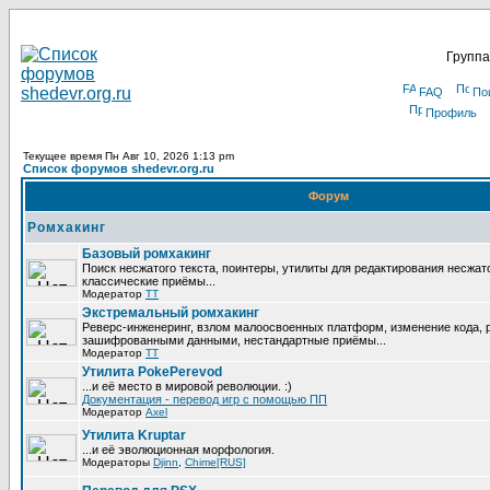
Группа
FAQ
По
Профиль
Текущее время Пн Авг 10, 2026 1:13 pm
Список форумов shedevr.org.ru
Форум
Ромхакинг
Базовый ромхакинг
Поиск несжатого текста, поинтеры, утилиты для редактирования несжат
классические приёмы...
Модератор
TT
Экстремальный ромхакинг
Реверс-инженеринг, взлом малоосвоенных платформ, изменение кода, 
зашифрованными данными, нестандартные приёмы...
Модератор
TT
Утилита PokePerevod
...и её место в мировой революции. :)
Документация - перевод игр с помощью ПП
Модератор
Axel
Утилита Kruptar
...и её эволюционная морфология.
Модераторы
Djinn
,
Chime[RUS]