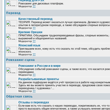
Перевод для PSX
Ромхакинг для дисковых платформ.
Модератор
TT
Перевод
Качественный перевод
ТЕОРИЯ: Перевод может оказаться лучше оригинала. Делимся художе
опытом в литературном переводе, а также обсуждаем спорные вопросы 
Модератор
TT
Крепкие Орешки
ПРАКТИКА: Обсуждаем труднопереводимые фразы, спорные моменты, 
выражений и общепринятых названий.
Модератор
TT
Японский язык
Приглашаем всех, кому есть что сказать по этой теме, обсудить пробл
японского.
Модератор
TT
Ромхакинг-сцена
Ромхакинг в России и в мире
Обсуждение событий ромхакинг-сцены, а также всего, что касается ромх
переводами.
Модератор
TT
Разрабатываемые проекты
На данном подфоруме ведётся учёт прогресса в работе над конкретным
Здесь же вы можете принять участие в переводе, предложив свою помощ
переводчика / художника / ...
Модератор
TT
Обратная связь
Отзывы о переводах
Если вам есть что сказать о наших переводах, покритиковать их, что-т
просто высказать общее впечатление, а также услышать мнение авторо