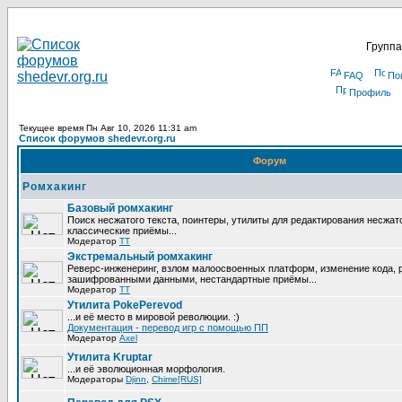
Группа
FAQ
По
Профиль
Текущее время Пн Авг 10, 2026 11:31 am
Список форумов shedevr.org.ru
Форум
Ромхакинг
Базовый ромхакинг
Поиск несжатого текста, поинтеры, утилиты для редактирования несжат
классические приёмы...
Модератор
TT
Экстремальный ромхакинг
Реверс-инженеринг, взлом малоосвоенных платформ, изменение кода, 
зашифрованными данными, нестандартные приёмы...
Модератор
TT
Утилита PokePerevod
...и её место в мировой революции. :)
Документация - перевод игр с помощью ПП
Модератор
Axel
Утилита Kruptar
...и её эволюционная морфология.
Модераторы
Djinn
,
Chime[RUS]