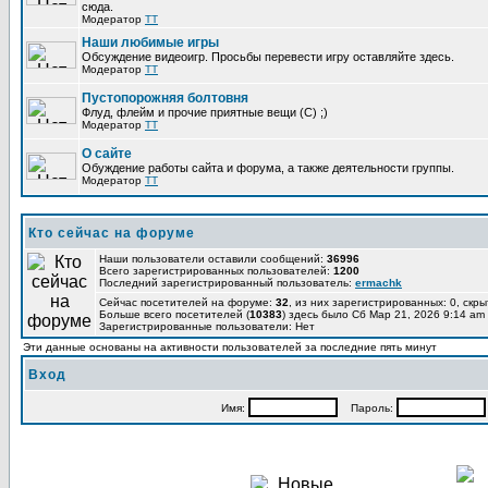
сюда.
Модератор
TT
Наши любимые игры
Обсуждение видеоигр. Просьбы перевести игру оставляйте здесь.
Модератор
TT
Пустопорожняя болтовня
Флуд, флейм и прочие приятные вещи (C) ;)
Модератор
TT
О сайте
Обуждение работы сайта и форума, а также деятельности группы.
Модератор
TT
Кто сейчас на форуме
Наши пользователи оставили сообщений:
36996
Всего зарегистрированных пользователей:
1200
Последний зарегистрированный пользователь:
ermachk
Сейчас посетителей на форуме:
32
, из них зарегистрированных: 0, скры
Больше всего посетителей (
10383
) здесь было Сб Мар 21, 2026 9:14 am
Зарегистрированные пользователи: Нет
Эти данные основаны на активности пользователей за последние пять минут
Вход
Имя:
Пароль: