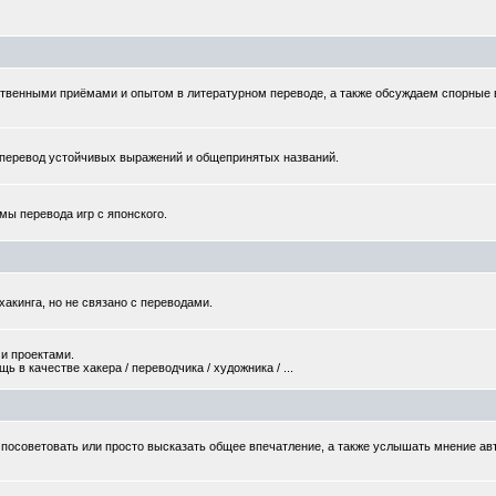
твенными приёмами и опытом в литературном переводе, а также обсуждаем спорные
еревод устойчивых выражений и общепринятых названий.
мы перевода игр с японского.
хакинга, но не связано с переводами.
и проектами.
 в качестве хакера / переводчика / художника / ...
то посоветовать или просто высказать общее впечатление, а также услышать мнение ав