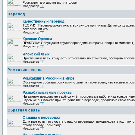
Ромхакинг для дисковых платформ.
Модератор
TT
Перевод
Качественный перевод
ТЕОРИЯ: Перевод может оказаться лучше оригинала. Делимся художес
локализации игр.
Модератор
TT
Крепкие Орешки
ПРАКТИКА: Обсуждаем труднопереводимые фразы, спорные моменты, п
Модератор
TT
Японский язык
Приглашаем всех, кому есть что сказать по этой теме, обсудить пробле
Модератор
TT
Ромхакинг-сцена
Ромхакинг в России и в мире
Обсуждение событий ромхакинг-сцены, а также всего, что касается ром
Модератор
TT
Разрабатываемые проекты
На данном подфоруме ведётся учёт прогресса в работе над конкретным
Здесь же вы можете принять участие в переводе, предложив свою помощь
Модератор
TT
Обратная связь
Отзывы о переводах
Если вам есть что сказать о наших переводах, покритиковать их, что-
этому поводу - вам сюда.
Модератор
TT