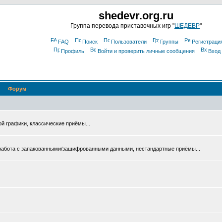
shedevr.org.ru
Группа перевода приставочных игр "
ШЕДЕВР
"
FAQ
Поиск
Пользователи
Группы
Регистраци
Профиль
Войти и проверить личные сообщения
Вход
Форум
ой графики, классические приёмы...
 работа с запакованными/зашифрованными данными, нестандартные приёмы...