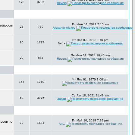
178
3706
Revers
Пт Июн 04, 2021 7:15 am
 вопросы
28
739
Alexandr-Alexey
Вт Ноя 07, 2017 3:16 pm
86
1717
Гость
Пн Июл 01, 2024 10:46 am
29
583
Revers
Чт Янв 01, 1970 3:00 am
167
1710
Ср Авг 18, 2021 11:49 am
62
3976
Захар
Пт Май 10, 2019 7:39 pm
торов по
72
1481
АнС