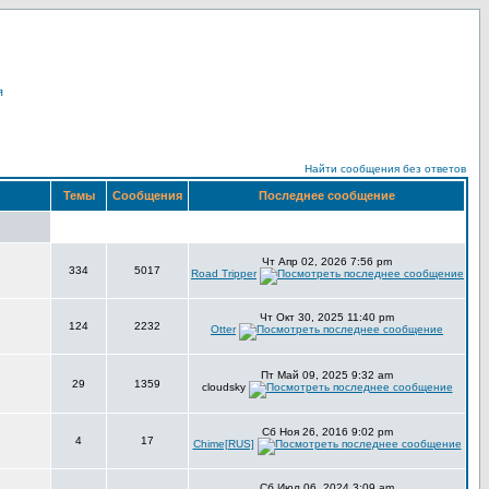
я
Найти сообщения без ответов
Темы
Сообщения
Последнее сообщение
Чт Апр 02, 2026 7:56 pm
334
5017
Road Tripper
Чт Окт 30, 2025 11:40 pm
124
2232
Otter
Пт Май 09, 2025 9:32 am
29
1359
cloudsky
Сб Ноя 26, 2016 9:02 pm
4
17
Chime[RUS]
Сб Июл 06, 2024 3:09 am