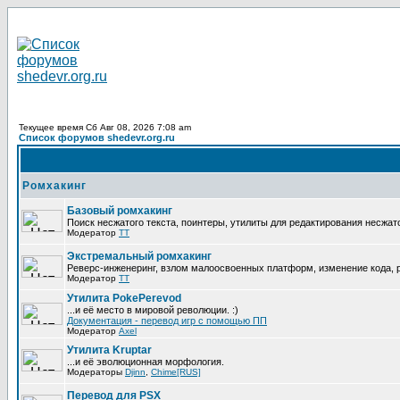
Текущее время Сб Авг 08, 2026 7:08 am
Список форумов shedevr.org.ru
Ромхакинг
Базовый ромхакинг
Поиск несжатого текста, поинтеры, утилиты для редактирования несжат
Модератор
TT
Экстремальный ромхакинг
Реверс-инженеринг, взлом малоосвоенных платформ, изменение кода,
Модератор
TT
Утилита PokePerevod
...и её место в мировой революции. :)
Документация - перевод игр с помощью ПП
Модератор
Axel
Утилита Kruptar
...и её эволюционная морфология.
Модераторы
Djinn
,
Chime[RUS]
Перевод для PSX