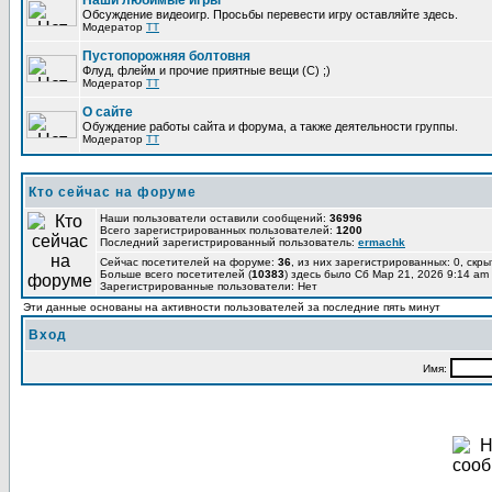
Наши любимые игры
Обсуждение видеоигр. Просьбы перевести игру оставляйте здесь.
Модератор
TT
Пустопорожняя болтовня
Флуд, флейм и прочие приятные вещи (C) ;)
Модератор
TT
О сайте
Обуждение работы сайта и форума, а также деятельности группы.
Модератор
TT
Кто сейчас на форуме
Наши пользователи оставили сообщений:
36996
Всего зарегистрированных пользователей:
1200
Последний зарегистрированный пользователь:
ermachk
Сейчас посетителей на форуме:
36
, из них зарегистрированных: 0, скры
Больше всего посетителей (
10383
) здесь было Сб Мар 21, 2026 9:14 am
Зарегистрированные пользователи: Нет
Эти данные основаны на активности пользователей за последние пять минут
Вход
Имя: