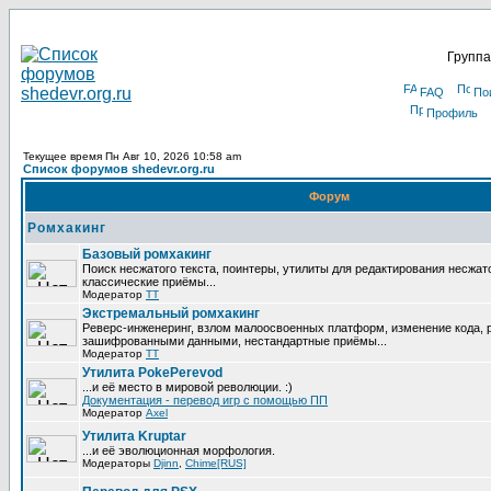
Группа
FAQ
По
Профиль
Текущее время Пн Авг 10, 2026 10:58 am
Список форумов shedevr.org.ru
Форум
Ромхакинг
Базовый ромхакинг
Поиск несжатого текста, поинтеры, утилиты для редактирования несжат
классические приёмы...
Модератор
TT
Экстремальный ромхакинг
Реверс-инженеринг, взлом малоосвоенных платформ, изменение кода, 
зашифрованными данными, нестандартные приёмы...
Модератор
TT
Утилита PokePerevod
...и её место в мировой революции. :)
Документация - перевод игр с помощью ПП
Модератор
Axel
Утилита Kruptar
...и её эволюционная морфология.
Модераторы
Djinn
,
Chime[RUS]