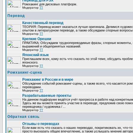
Перевод для PSX
Ромхакинг для дисковых платформ.
Модератор
TT
Перевод
Качественный перевод
ТЕОРИЯ: Перевод может оказаться лучше оригинала. Делимся художе
опытом в литературном переводе, а также обсуждаем спорные вопросы 
Модератор
TT
Крепкие Орешки
ПРАКТИКА: Обсуждаем труднопереводимые фразы, спорные моменты, 
выражений и общепринятых названий.
Модератор
TT
Японский язык
Приглашаем всех, кому есть что сказать по этой теме, обсудить пробл
японского.
Модератор
TT
Ромхакинг-сцена
Ромхакинг в России и в мире
Обсуждение событий ромхакинг-сцены, а также всего, что касается ромх
переводами.
Модератор
TT
Разрабатываемые проекты
На данном подфоруме ведётся учёт прогресса в работе над конкретным
Здесь же вы можете принять участие в переводе, предложив свою помощ
переводчика / художника / ...
Модератор
TT
Обратная связь
Отзывы о переводах
Если вам есть что сказать о наших переводах, покритиковать их, что-т
просто высказать общее впечатление, а также услышать мнение авторо