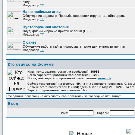
сюда.
Модератор
TT
Наши любимые игры
Обсуждение видеоигр. Просьбы перевести игру оставляйте здесь.
Модератор
TT
Пустопорожняя болтовня
Флуд, флейм и прочие приятные вещи (C) ;)
Модератор
TT
О сайте
Обуждение работы сайта и форума, а также деятельности группы.
Модератор
TT
Кто сейчас на форуме
Наши пользователи оставили сообщений:
36996
Всего зарегистрированных пользователей:
1200
Последний зарегистрированный пользователь:
ermachk
Сейчас посетителей на форуме:
49
, из них зарегистрированных: 0, скры
Больше всего посетителей (
10383
) здесь было Сб Мар 21, 2026 9:14 am
Зарегистрированные пользователи: Нет
Эти данные основаны на активности пользователей за последние пять минут
Вход
Имя:
Пароль: