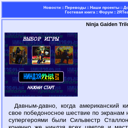
Новости
Переводы
Наши проекты
Д
::
::
::
Гостевая книга
Форум
2RTe
::
::
Ninja Gaiden Tri
Давным-давно, когда американский к
свое победоносное шествие по экранам 
супергероями были Сильвестр Сталлон
конечно же ниндзя всех цветов и маст