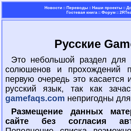
Новости
Переводы
Наши проекты
Д
::
::
::
Гостевая книга
Форум
2RTe
::
::
Русские Ga
Это небольшой раздел для 
солюшенов и прохождений п
первую очередь это касается 
русский язык, так как зача
gamefaqs.com
непригодны для 
Размещение данных мате
сайте без согласия авт
Пополнение списка возможн