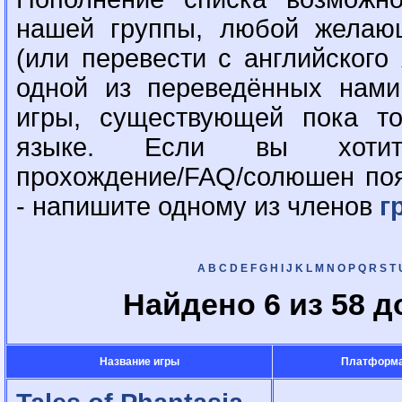
нашей группы, любой желаю
(или перевести с английского
одной из переведённых нами
игры, существующей пока то
языке. Если вы хоти
прохождение/FAQ/солюшен поя
- напишите одному из членов
г
A
B
C
D
E
F
G
H
I
J
K
L
M
N
O
P
Q
R
S
T
Найдено 6 из 58 
Название игры
Платформ